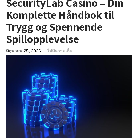
SecurityLab Casino – Din
Komplette Håndbok til
Trygg og Spennende
Spillopplevelse
มิถุนายน 25, 2026
|
ไม่มีความเห็น