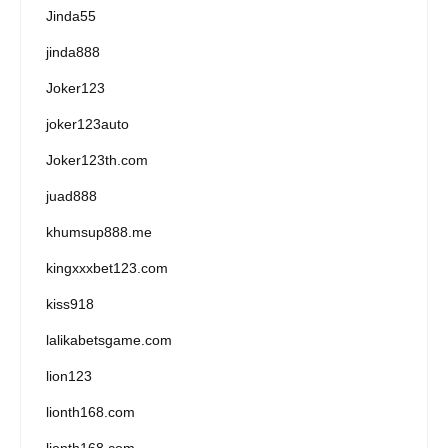
Jinda55
jinda888
Joker123
joker123auto
Joker123th.com
juad888
khumsup888.me
kingxxxbet123.com
kiss918
lalikabetsgame.com
lion123
lionth168.com