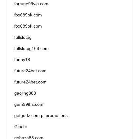
fortune99vip.com
fox689ok.com
fox689ok.com
fullslotpg
fullslotpg168.com
funny18
future24bet.com
future24bet.com
gaojing888
gem99ths.com
getgodz.com pl promotions
Giochi
gobaza88.com