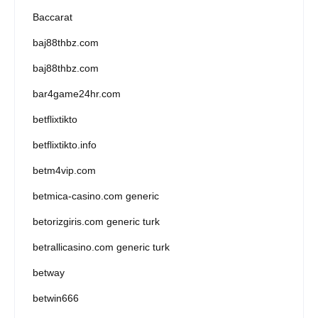
Baccarat
baj88thbz.com
baj88thbz.com
bar4game24hr.com
betflixtikto
betflixtikto.info
betm4vip.com
betmica-casino.com generic
betorizgiris.com generic turk
betrallicasino.com generic turk
betway
betwin666