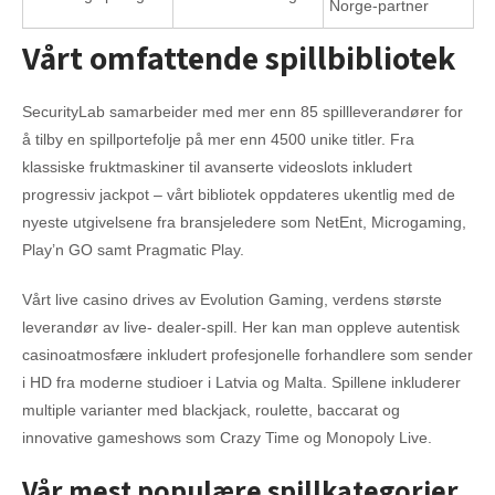
Norge-partner
Vårt omfattende spillbibliotek
SecurityLab samarbeider med mer enn 85 spillleverandører for
å tilby en spillportefolje på mer enn 4500 unike titler. Fra
klassiske fruktmaskiner til avanserte videoslots inkludert
progressiv jackpot – vårt bibliotek oppdateres ukentlig med de
nyeste utgivelsene fra bransjeledere som NetEnt, Microgaming,
Play’n GO samt Pragmatic Play.
Vårt live casino drives av Evolution Gaming, verdens største
leverandør av live- dealer-spill. Her kan man oppleve autentisk
casinoatmosfære inkludert profesjonelle forhandlere som sender
i HD fra moderne studioer i Latvia og Malta. Spillene inkluderer
multiple varianter med blackjack, roulette, baccarat og
innovative gameshows som Crazy Time og Monopoly Live.
Vår mest populære spillkategorier