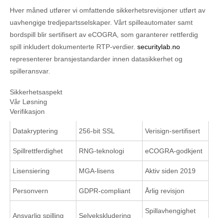
Hver måned utfører vi omfattende sikkerhetsrevisjoner utført av
uavhengige tredjepartsselskaper. Vårt spilleautomater samt
bordspill blir sertifisert av eCOGRA, som garanterer rettferdig
spill inkludert dokumenterte RTP-verdier.
securitylab.no
representerer bransjestandarder innen datasikkerhet og
spilleransvar.
Sikkerhetsaspekt
Vår Løsning
Verifikasjon
Datakryptering
256-bit SSL
Verisign-sertifisert
Spillrettferdighet
RNG-teknologi
eCOGRA-godkjent
Lisensiering
MGA-lisens
Aktiv siden 2019
Personvern
GDPR-compliant
Årlig revisjon
Spillavhengighet
Ansvarlig spilling
Selvekskludering