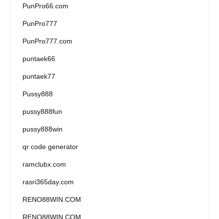
PunPro66.com
PunPro777
PunPro777.com
puntaek66
puntaek77
Pussy888
pussy888fun
pussy888win
qr code generator
ramclubx.com
rasri365day.com
RENO88WIN.COM
RENO88WIN.COM