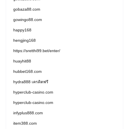
gobaza88.com
gowingo88.com
happy168
hengjing168
https://sretthi99.bet/enter/
huayhit88
hubbet168.com
hydra888 เครดิตฟรี
hyperclub-casino.com
hyperclub-casino.com
infyplus888.com
item388.com