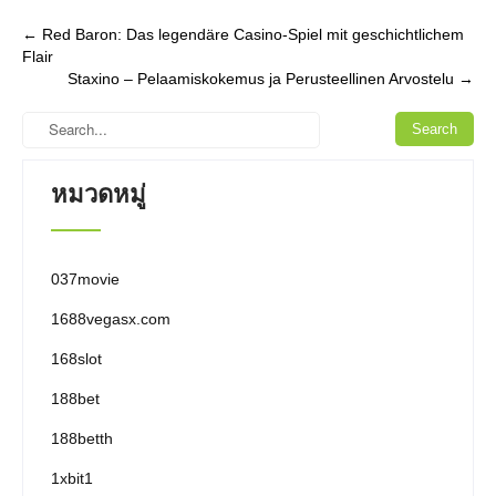
Post
←
Red Baron: Das legendäre Casino-Spiel mit geschichtlichem
Flair
navigation
Staxino – Pelaamiskokemus ja Perusteellinen Arvostelu
→
หมวดหมู่
037movie
1688vegasx.com
168slot
188bet
188betth
1xbit1