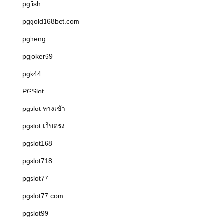
pgfish
pggold168bet.com
pgheng
pgjoker69
pgk44
PGSlot
pgslot ทางเข้า
pgslot เว็บตรง
pgslot168
pgslot718
pgslot77
pgslot77.com
pgslot99