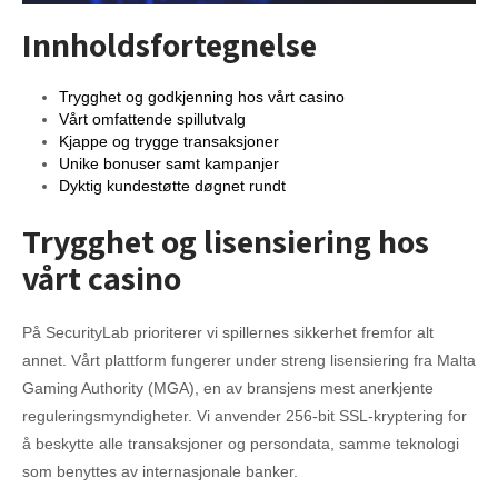
Innholdsfortegnelse
Trygghet og godkjenning hos vårt casino
Vårt omfattende spillutvalg
Kjappe og trygge transaksjoner
Unike bonuser samt kampanjer
Dyktig kundestøtte døgnet rundt
Trygghet og lisensiering hos
vårt casino
På SecurityLab prioriterer vi spillernes sikkerhet fremfor alt
annet. Vårt plattform fungerer under streng lisensiering fra Malta
Gaming Authority (MGA), en av bransjens mest anerkjente
reguleringsmyndigheter. Vi anvender 256-bit SSL-kryptering for
å beskytte alle transaksjoner og persondata, samme teknologi
som benyttes av internasjonale banker.