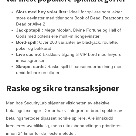
Slots med høy volatilitet:
Ideell for spillere som jakter
store gevinster med titler som Book of Dead, Reactoonz og
Dead or Alive 2
Jackpotspill:
Mega Moolah, Divine Fortune og Hall of
Gods med potensielle multi-milliongevinster
Bord-spill:
Over 200 varianter av blackjack, roulette,
poker og bakkarat
Live casino:
Eksklusiv tilgang til VIP-bord med høyere
innsatsgrenser
Skrape- cards:
Raske spill til pauseunderholdning med
umiddelbare resultater
Raske og sikre transaksjoner
Man hos SecurityLab skjønner viktigheten av effektive
betalingsløsninger. Derfor har vi integrert et bredt spekter av
betalingsmetoder tilpasset norske spillere. Alle innskudd
krediteres øyeblikkelig, mens uttaksbehandlingen prioriteres
innen 24 timer for de fleste metoder.