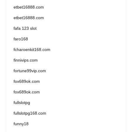
etbet16888.com
etbet16888.com
fafa 123 slot
faro168
fcharoenkit168.com
finnivips.com
fortune99vip.com
fox689ok.com
fox689ok.com
fullslotpg
fullslotpg168.com
funny18