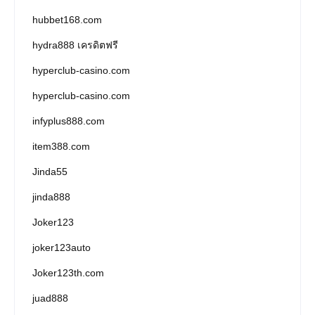
hubbet168.com
hydra888 เครดิตฟรี
hyperclub-casino.com
hyperclub-casino.com
infyplus888.com
item388.com
Jinda55
jinda888
Joker123
joker123auto
Joker123th.com
juad888