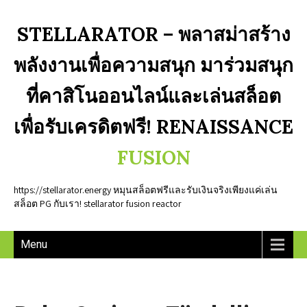
STELLARATOR – พลาสม่าสร้าง
พลังงานเพื่อความสนุก มาร่วมสนุก
ที่คาสิโนออนไลน์และเล่นสล็อต
เพื่อรับเครดิตฟรี! RENAISSANCE
FUSION
https://stellarator.energy หมุนสล็อตฟรีและรับเงินจริงเพียงแค่เล่น
สล็อต PG กับเรา! stellarator fusion reactor
Menu