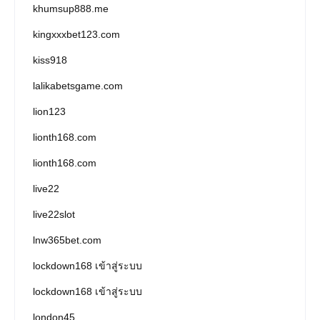
khumsup888.me
kingxxxbet123.com
kiss918
lalikabetsgame.com
lion123
lionth168.com
lionth168.com
live22
live22slot
lnw365bet.com
lockdown168 เข้าสู่ระบบ
lockdown168 เข้าสู่ระบบ
london45