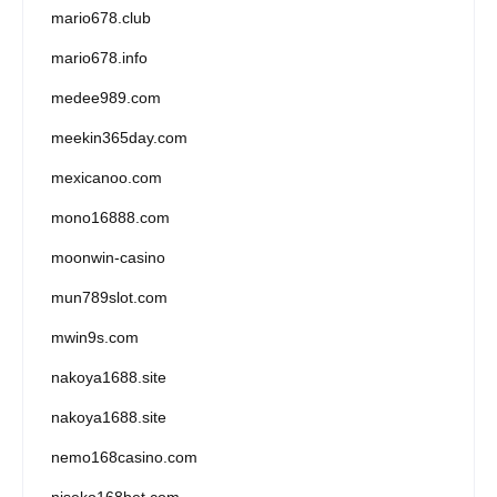
mario678.club
mario678.info
medee989.com
meekin365day.com
mexicanoo.com
mono16888.com
moonwin-casino
mun789slot.com
mwin9s.com
nakoya1688.site
nakoya1688.site
nemo168casino.com
niseko168bet.com