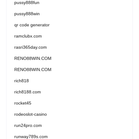
pussy888fun
pussy888win
qr code generator
ramclubx.com
rasri365day.com
RENO88WIN.COM
RENO88WIN.COM
rich818
rich8188.com
rocket45
rodeoslot-casino
run24pro.com
runway789s.com