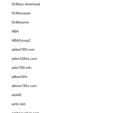
918kiss download
918kissauto
918kissme
ABA
ABAGroup2
abbet789.com
aden168ss.com
adm789.info
allbet24hr
allone745s.com
alot66
amb slot
ambnovabet.com