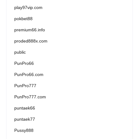
play97vip.com
pokbet88
premium66.info
proded888x.com
public
PunPro66
PunPro66.com
PunPro777
PunPro777.com
puntaek66
puntaek77
Pussy888