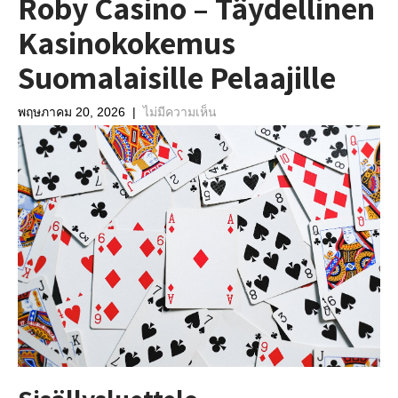
Roby Casino – Täydellinen
Kasinokokemus
Suomalaisille Pelaajille
พฤษภาคม 20, 2026
|
ไม่มีความเห็น