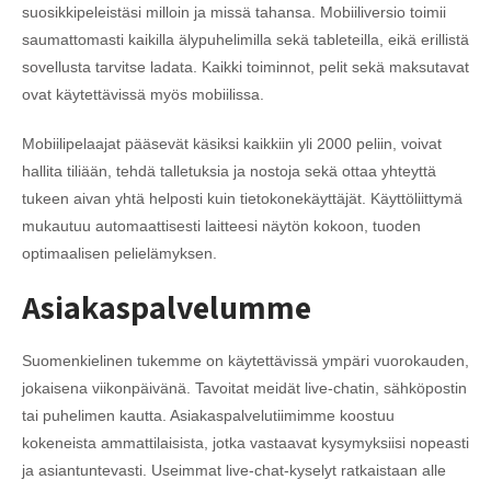
suosikkipeleistäsi milloin ja missä tahansa. Mobiiliversio toimii
saumattomasti kaikilla älypuhelimilla sekä tableteilla, eikä erillistä
sovellusta tarvitse ladata. Kaikki toiminnot, pelit sekä maksutavat
ovat käytettävissä myös mobiilissa.
Mobiilipelaajat pääsevät käsiksi kaikkiin yli 2000 peliin, voivat
hallita tiliään, tehdä talletuksia ja nostoja sekä ottaa yhteyttä
tukeen aivan yhtä helposti kuin tietokonekäyttäjät. Käyttöliittymä
mukautuu automaattisesti laitteesi näytön kokoon, tuoden
optimaalisen pelielämyksen.
Asiakaspalvelumme
Suomenkielinen tukemme on käytettävissä ympäri vuorokauden,
jokaisena viikonpäivänä. Tavoitat meidät live-chatin, sähköpostin
tai puhelimen kautta. Asiakaspalvelutiimimme koostuu
kokeneista ammattilaisista, jotka vastaavat kysymyksiisi nopeasti
ja asiantuntevasti. Useimmat live-chat-kyselyt ratkaistaan alle