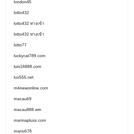
london45
lotto432
lotto432 ทางเข้า
lotto432 ทางเข้า
lotto77
luckycat789.com
luis16888.com
lux555.net
m4newonline.com
macau69
macau888.win
marinapluss.com
mario678