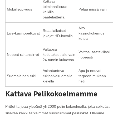
Kattava
toiminnallisuus
Mobiilisopivuus
Pelaa missä vain
kaikilla
päätelaitteilla
Aito
Reaaliaikaiset
Live-kasinopelkuvat
kasinokokemus
jakajat HD-kuvalla
kotoa
Valtaosa
Voittosi saatavillasi
Nopeat rahansiirrot
kotiutukset alle vain
nopeasti
24 tunnin kuluessa
Asiantunteva
Apu ja neuvot
Suomalainen tuki
tukipalvelu omalla
tarpeen mukaan
kielellä
heti
Kattava Pelikokoelmamme
PriBet tarjoaa ylpeänä yli 2000 pelin kokoelmalla, joka selkeästi
sisältää kaikki tärkeimmät suosituimmat peliluokat. Olemme