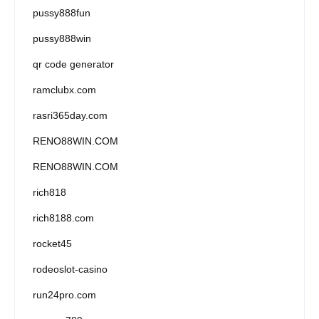
pussy888fun
pussy888win
qr code generator
ramclubx.com
rasri365day.com
RENO88WIN.COM
RENO88WIN.COM
rich818
rich8188.com
rocket45
rodeoslot-casino
run24pro.com