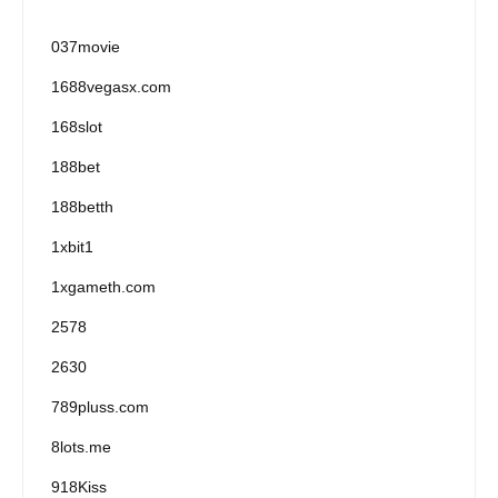
037movie
1688vegasx.com
168slot
188bet
188betth
1xbit1
1xgameth.com
2578
2630
789pluss.com
8lots.me
918Kiss