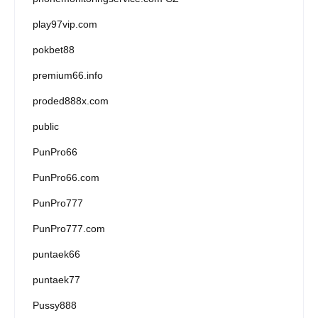
play97vip.com
pokbet88
premium66.info
proded888x.com
public
PunPro66
PunPro66.com
PunPro777
PunPro777.com
puntaek66
puntaek77
Pussy888