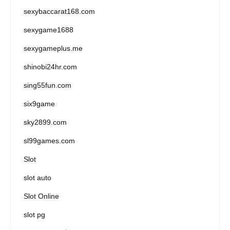
sexybaccarat168.com
sexygame1688
sexygameplus.me
shinobi24hr.com
sing55fun.com
six9game
sky2899.com
sl99games.com
Slot
slot auto
Slot Online
slot pg