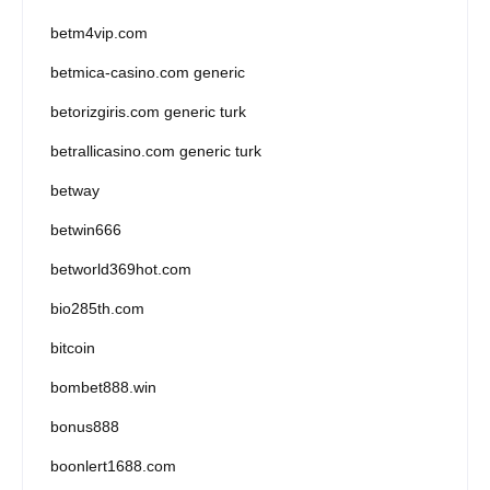
betm4vip.com
betmica-casino.com generic
betorizgiris.com generic turk
betrallicasino.com generic turk
betway
betwin666
betworld369hot.com
bio285th.com
bitcoin
bombet888.win
bonus888
boonlert1688.com