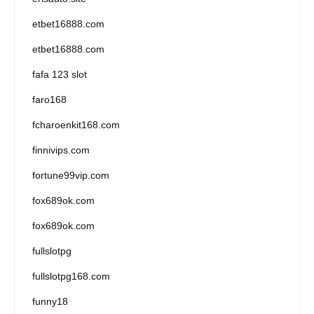
etbet16888.com
etbet16888.com
fafa 123 slot
faro168
fcharoenkit168.com
finnivips.com
fortune99vip.com
fox689ok.com
fox689ok.com
fullslotpg
fullslotpg168.com
funny18