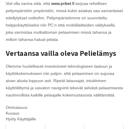
Voit olla varma siitä, että
www.pribet.fi
tarjoaa rehellisen
peliympäristön ympäristön, missä kukin asiakas saa samanlaiset
edellytykset voittoihin. Peliympäristömme on suunniteltu
helppokäyttöiseksi niin PC:n että mobiililaitteiden välityksellä,
joka varmistaa mutkattoman pelaamisen missä tahansa ja
milloin tahansa haluat pelata.
Vertaansa vailla oleva Pelielämys
Olemme huolellisesti investoineet teknologiseen laatuun ja
käyttökokemukseen niin paljon, että pelaaminen on sujuvaa
aivan alusta loppuun asti. Ripeät latausajat, intuitiivinen
käyttöliittymä ja vaivaton navigointi tekevät selvästi pelaamisesta
nautinnollista kaikille pelaajalle kokemustasosta välittämättä.
Ominaisuus
Kuvaus
Hyöty Käyttäjälle