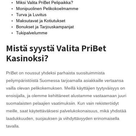
Miksi Valita PriBet Pelipaikka?
Monipuolinen Pelikokoelmamme
Turva ja Luvitus
Maksutavat ja Kotiutukset
Bonukset ja Tarjouskampanjat
Tukipalvelumme
Mistä syystä Valita PriBet
Kasinoksi?
PriBet on noussut yhdeksi parhaista suosituimmista
peliympäristöistä Suomessa tarjoamalla asiakkaille vertaansa
vailla olevan pelikokemuksen. Meillä käyttäjien tyytyväisyys on
ensisijalla, ja olemme kehittäneet alustamme vastaamaan juuri
suomalaisten pelaajien vaatimuksiin. Kun vain rekisteröidyt
meille, saat käytettäväksesi palvelukokonaisuus, mikä yhdistää
laadukkuuden, suojauksen ja viihdyttävyyden erinomaisella
tavalla.