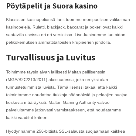
Pöytäpelit ja Suora kasino
Klassisten kasinopeliensä fanit tuomme monipuolisen valikoiman
kasinopelejä. Ruletti, blackjack, baccarat ja pokeri ovat kaikki
saatavilla useissa eri eri versioissa. Live-kasinomme tuo aidon
pelikokemuksen ammattitaitoisten krupieerien johdolla.
Turvallisuus ja Luvitus
Toimimme täysin aivan laillisesti Maltan pelilisenssin
(MGA/B2C/213/2011) alaisuudessa, joka on yksi alan
tunnustetuimmista luvista. Tämä lisenssi takaa, että kaikki
toimintamme noudattaa tiukkoja säännöksiä ja pelaajien suojaa
koskevia määräyksiä. Maltan Gaming Authority valvoo
palveluitamme jatkuvasti varmistaakseen, että noudatamme
kaikki vaaditut kriteerit.
Hyödynnämme 256-bittistä SSL-salausta suojaamaan kaikkea