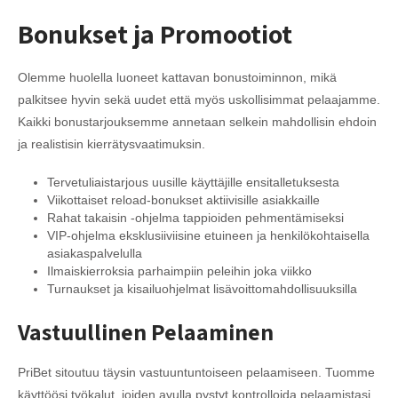
Bonukset ja Promootiot
Olemme huolella luoneet kattavan bonustoiminnon, mikä
palkitsee hyvin sekä uudet että myös uskollisimmat pelaajamme.
Kaikki bonustarjouksemme annetaan selkein mahdollisin ehdoin
ja realistisin kierrätysvaatimuksin.
Tervetuliaistarjous uusille käyttäjille ensitalletuksesta
Viikottaiset reload-bonukset aktiivisille asiakkaille
Rahat takaisin -ohjelma tappioiden pehmentämiseksi
VIP-ohjelma eksklusiiviisine etuineen ja henkilökohtaisella
asiakaspalvelulla
Ilmaiskierroksia parhaimpiin peleihin joka viikko
Turnaukset ja kisailuohjelmat lisävoittomahdollisuuksilla
Vastuullinen Pelaaminen
PriBet sitoutuu täysin vastuuntuntoiseen pelaamiseen. Tuomme
käyttöösi työkalut, joiden avulla pystyt kontrolloida pelaamistasi,