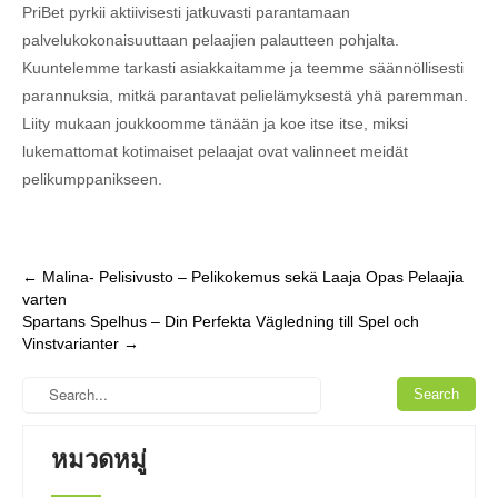
PriBet pyrkii aktiivisesti jatkuvasti parantamaan
palvelukokonaisuuttaan pelaajien palautteen pohjalta.
Kuuntelemme tarkasti asiakkaitamme ja teemme säännöllisesti
parannuksia, mitkä parantavat pelielämyksestä yhä paremman.
Liity mukaan joukkoomme tänään ja koe itse itse, miksi
lukemattomat kotimaiset pelaajat ovat valinneet meidät
pelikumppanikseen.
Post
←
Malina- Pelisivusto – Pelikokemus sekä Laaja Opas Pelaajia
varten
navigation
Spartans Spelhus – Din Perfekta Vägledning till Spel och
Vinstvarianter
→
หมวดหมู่