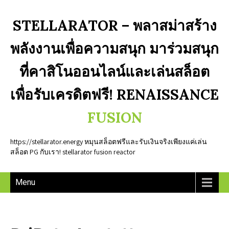
STELLARATOR – พลาสม่าสร้าง
พลังงานเพื่อความสนุก มาร่วมสนุก
ที่คาสิโนออนไลน์และเล่นสล็อต
เพื่อรับเครดิตฟรี! RENAISSANCE
FUSION
https://stellarator.energy หมุนสล็อตฟรีและรับเงินจริงเพียงแค่เล่น
สล็อต PG กับเรา! stellarator fusion reactor
Menu