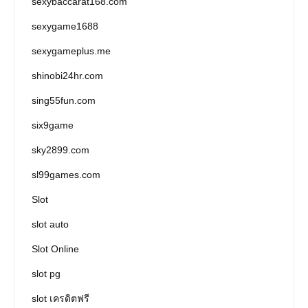
sexybaccarat168.com
sexygame1688
sexygameplus.me
shinobi24hr.com
sing55fun.com
six9game
sky2899.com
sl99games.com
Slot
slot auto
Slot Online
slot pg
slot เครดิตฟรี