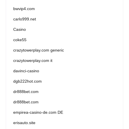
bwvip4.com
carlo999.net
Casino
coke55
crazytowerplay.com generic
crazytowerplay.com it
davinci-casino
dgb222hot.com
dr888bet.com
dr888bet.com
empirea-casino-de.com DE
erisauto.site