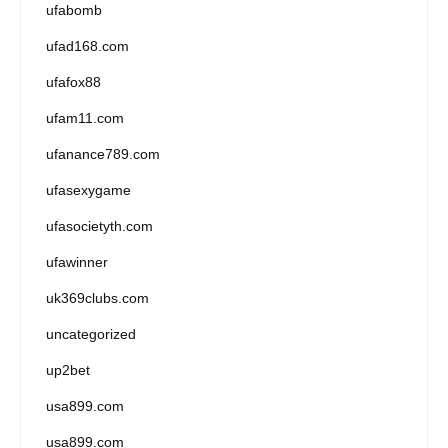
ufabomb
ufad168.com
ufafox88
ufam11.com
ufanance789.com
ufasexygame
ufasocietyth.com
ufawinner
uk369clubs.com
uncategorized
up2bet
usa899.com
usa899.com