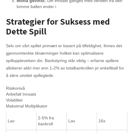
Motta gevinst:
Din innsats ganges med verdien fra den
lomme ballen ender i
Strategier for Suksess med
Dette Spill
Selv om vårt spillet primært er basert på tilfeldighet, finnes det
gjennomtenkte tilnærminger hvilket kan optimalisere
spillopplevelsen din. Bankstyring står viktig – erfarne spillere
allokerer aldri mer enn 1-2% av totalbankrollen pr enkeltball for
å sikre utvidet spilleglede.
Risikonivå
Anbefalt Innsats
Volatilitet
Maksimal Multiplikator
2-5% fra
Lav
Lav
16x
bankroll