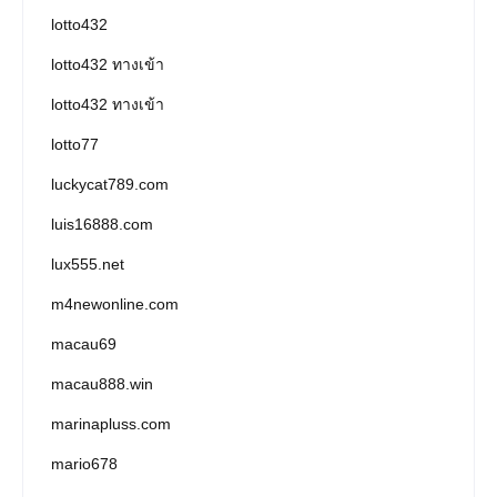
lotto432
lotto432 ทางเข้า
lotto432 ทางเข้า
lotto77
luckycat789.com
luis16888.com
lux555.net
m4newonline.com
macau69
macau888.win
marinapluss.com
mario678