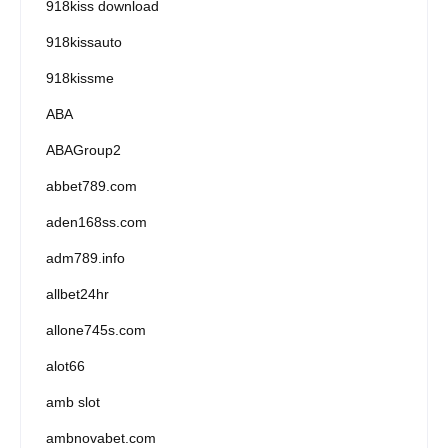
918kiss download
918kissauto
918kissme
ABA
ABAGroup2
abbet789.com
aden168ss.com
adm789.info
allbet24hr
allone745s.com
alot66
amb slot
ambnovabet.com