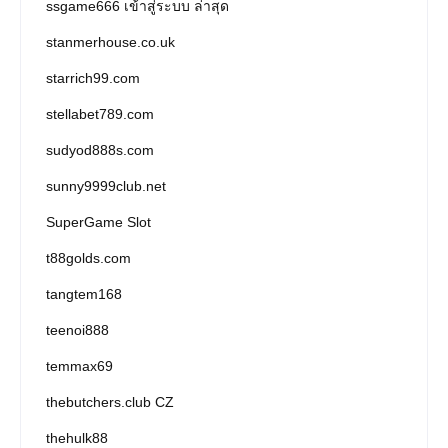
ssgame666 เข้าสู่ระบบ ล่าสุด
stanmerhouse.co.uk
starrich99.com
stellabet789.com
sudyod888s.com
sunny9999club.net
SuperGame Slot
t88golds.com
tangtem168
teenoi888
temmax69
thebutchers.club CZ
thehulk88