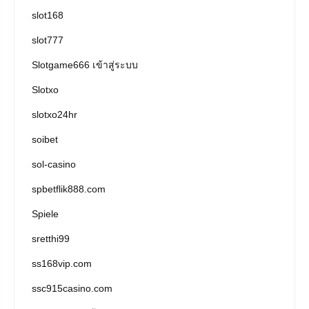
slot168
slot777
Slotgame666 เข้าสู่ระบบ
Slotxo
slotxo24hr
soibet
sol-casino
spbetflik888.com
Spiele
sretthi99
ss168vip.com
ssc915casino.com