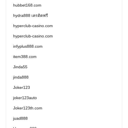
hubbet168.com
hydra888 เครดิตฟรี
hyperclub-casino.com
hyperclub-casino.com
infyplus888.com
item388.com
Jinda55
jinda888
Joker123
joker123auto
Joker123th.com
juad888