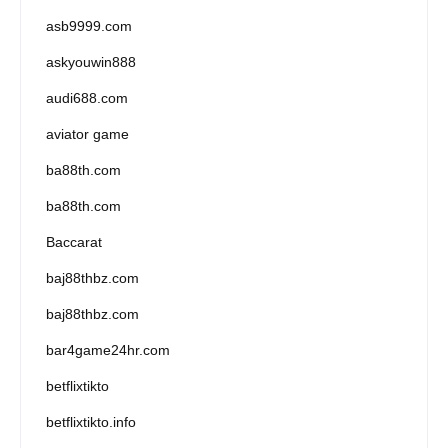
asb9999.com
askyouwin888
audi688.com
aviator game
ba88th.com
ba88th.com
Baccarat
baj88thbz.com
baj88thbz.com
bar4game24hr.com
betflixtikto
betflixtikto.info