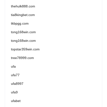
thehulk888.com
tia8kingbet.com
tkbpgg.com
tong168win.com
tong168win.com
topstar359win.com
tree78999.com
ufa
ufa77
ufa8997
ufa9
ufabet