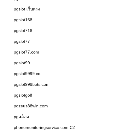
pgslot เว็บตรง
pgslot168
pgslot718
pgslot77
pgslot77.com
pgslot99
pgslot9999.co
pgslot999bets.com
pgslotgolf
pgzeus88win.com
pgสล็อต
phonemonitoringservice.com CZ