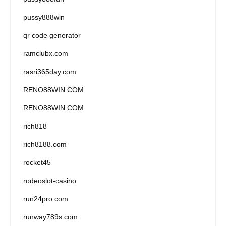
pussy888win
qr code generator
ramclubx.com
rasri365day.com
RENO88WIN.COM
RENO88WIN.COM
rich818
rich8188.com
rocket45
rodeoslot-casino
run24pro.com
runway789s.com