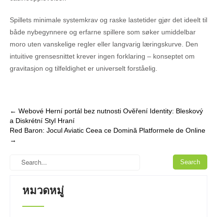
Spillets minimale systemkrav og raske lastetider gjør det ideelt til
både nybegynnere og erfarne spillere som søker umiddelbar
moro uten vanskelige regler eller langvarig læringskurve. Den
intuitive grensesnittet krever ingen forklaring – konseptet om
gravitasjon og tilfeldighet er universelt forståelig.
Post
←
Webové Herní portál bez nutnosti Ověření Identity: Bleskový
a Diskrétní Styl Hraní
navigation
Red Baron: Jocul Aviatic Ceea ce Domină Platformele de Online
→
หมวดหมู่