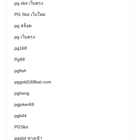
pg slot เว็บตรง
PG Slot เว็บใหม่
pg สล็อต
pg เว็บตรง
pg168
Pg99
pgfish
pggold168bet.com
pgheng
pgjoker69
pgk44
PGSlot
pgslot ทางเข้า