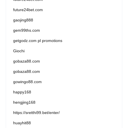
future24bet.com
gaojing888
gem99ths.com
getgodz.com pl promotions
Giochi
gobaza88.com
gobaza88.com
gowingo88.com
happy168
hengjing168
https://sretthi99.bet/enter/
huayhit88