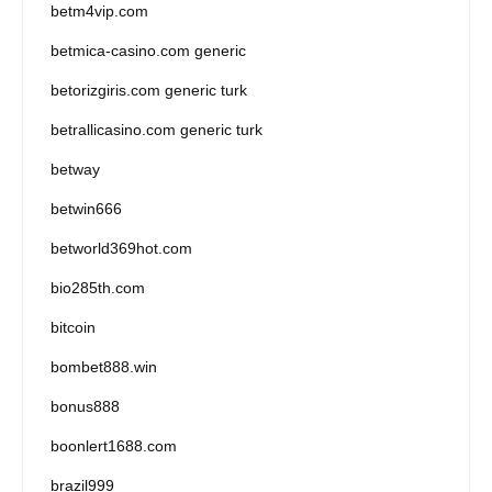
betm4vip.com
betmica-casino.com generic
betorizgiris.com generic turk
betrallicasino.com generic turk
betway
betwin666
betworld369hot.com
bio285th.com
bitcoin
bombet888.win
bonus888
boonlert1688.com
brazil999