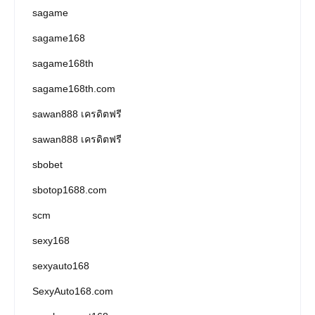
sagame
sagame168
sagame168th
sagame168th.com
sawan888 เครดิตฟรี
sawan888 เครดิตฟรี
sbobet
sbotop1688.com
scm
sexy168
sexyauto168
SexyAuto168.com