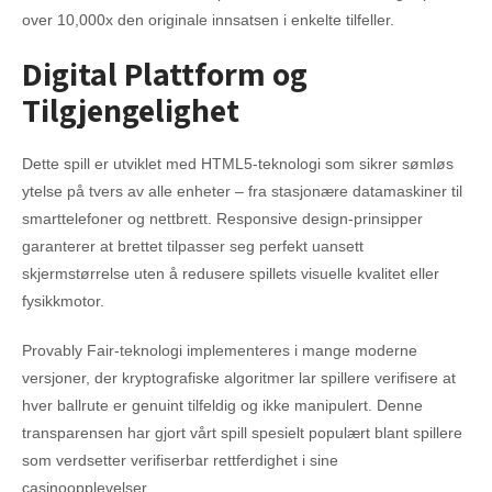
over 10,000x den originale innsatsen i enkelte tilfeller.
Digital Plattform og
Tilgjengelighet
Dette spill er utviklet med HTML5-teknologi som sikrer sømløs
ytelse på tvers av alle enheter – fra stasjonære datamaskiner til
smarttelefoner og nettbrett. Responsive design-prinsipper
garanterer at brettet tilpasser seg perfekt uansett
skjermstørrelse uten å redusere spillets visuelle kvalitet eller
fysikkmotor.
Provably Fair-teknologi implementeres i mange moderne
versjoner, der kryptografiske algoritmer lar spillere verifisere at
hver ballrute er genuint tilfeldig og ikke manipulert. Denne
transparensen har gjort vårt spill spesielt populært blant spillere
som verdsetter verifiserbar rettferdighet i sine
casinoopplevelser.