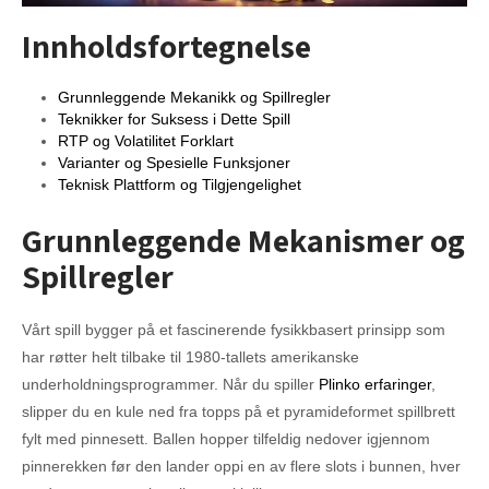
Innholdsfortegnelse
Grunnleggende Mekanikk og Spillregler
Teknikker for Suksess i Dette Spill
RTP og Volatilitet Forklart
Varianter og Spesielle Funksjoner
Teknisk Plattform og Tilgjengelighet
Grunnleggende Mekanismer og
Spillregler
Vårt spill bygger på et fascinerende fysikkbasert prinsipp som
har røtter helt tilbake til 1980-tallets amerikanske
underholdningsprogrammer. Når du spiller
Plinko erfaringer
,
slipper du en kule ned fra topps på et pyramideformet spillbrett
fylt med pinnesett. Ballen hopper tilfeldig nedover igjennom
pinnerekken før den lander oppi en av flere slots i bunnen, hver