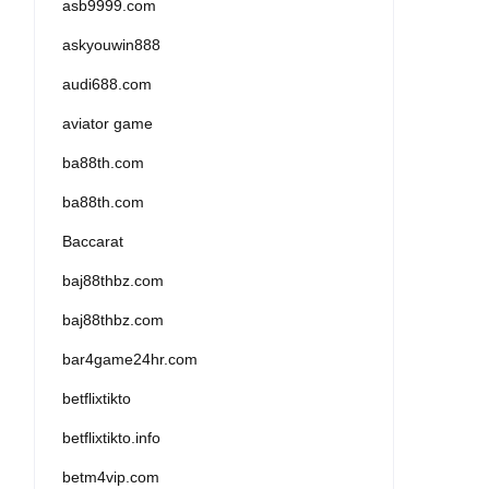
asb9999.com
askyouwin888
audi688.com
aviator game
ba88th.com
ba88th.com
Baccarat
baj88thbz.com
baj88thbz.com
bar4game24hr.com
betflixtikto
betflixtikto.info
betm4vip.com