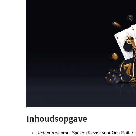
Inhoudsopgave
Redenen waarom Spelers Kiezen voor Ons Platfor