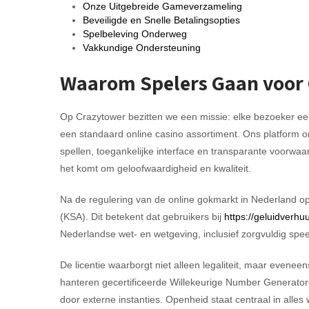
Onze Uitgebreide Gameverzameling
Beveiligde en Snelle Betalingsopties
Spelbeleving Onderweg
Vakkundige Ondersteuning
Waarom Spelers Gaan voor
Op Crazytower bezitten we een missie: elke bezoeker ee
een standaard online casino assortiment. Ons platform o
spellen, toegankelijke interface en transparante voorwa
het komt om geloofwaardigheid en kwaliteit.
Na de regulering van de online gokmarkt in Nederland op
(KSA). Dit betekent dat gebruikers bij
https://geluidverhuu
Nederlandse wet- en wetgeving, inclusief zorgvuldig speelb
De licentie waarborgt niet alleen legaliteit, maar eveneen
hanteren gecertificeerde Willekeurige Number Generato
door externe instanties. Openheid staat centraal in alles