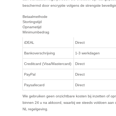
beschermd door encryptie volgens de strengste beveilig
Betaalmethode
Stortingstijd
Opnametijd
Minimumbedrag
iDEAL
Direct
Bankoverschrijving
1-3 werkdagen
Creditcard (Visa/Mastercard)
Direct
PayPal
Direct
Paysafecard
Direct
We gebruiken geen onzichtbare kosten bij inzetten of op
binnen 24 u na akkoord, waarbij we steeds voldoen aan
NL regelgeving.