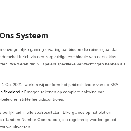
 Ons Systeem
n onvergetelijke gaming-ervaring aanbieden die ruimer gaat dan
nderscheidt zich via een zorgvuldige combinatie van eersteklas
arden. We weten dat NL spelers specifieke verwachtingen hebben als
 1 Oct 2021, werken wij conform het juridisch kader van de KSA
r-flevoland.nl/
mogen rekenen op complete naleving van
eleid en strikte leeftijdscontroles.
s eerlijkheid in alle spelresultaten. Elke games op het platform
rs (Random Number Generators), die regelmatig worden getest
 wat we uitvoeren.