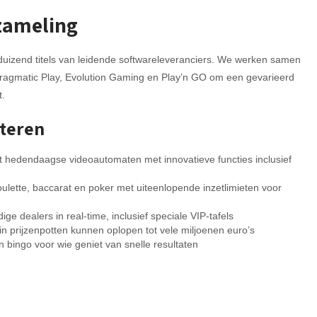
zameling
uizend titels van leidende softwareleveranciers. We werken samen
agmatic Play, Evolution Gaming en Play’n GO om een gevarieerd
t.
nteren
t hedendaagse videoautomaten met innovatieve functies inclusief
ulette, baccarat en poker met uiteenlopende inzetlimieten voor
e dealers in real-time, inclusief speciale VIP-tafels
n prijzenpotten kunnen oplopen tot vele miljoenen euro’s
 bingo voor wie geniet van snelle resultaten