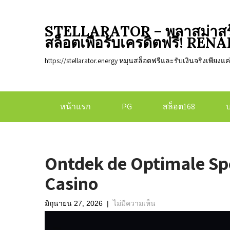
STELLARATOR – พลาสม่าสร้าง
สล็อตเพื่อรับเครดิตฟรี! RE
https://stellarator.energy หมุนสล็อตฟรีและรับเงินจริงเพียงแค่
หน้าแรก
PG
สล็อต168
Ontdek de Optimale Spe
Casino
มิถุนายน 27, 2026
|
ไม่มีความเห็น