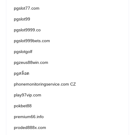
pgslot77.com
pgslot99
pgslot9999.co
pgslot999bets.com
pgslotgolf
pgzeus88win.com
pgสล็อต
phonemonitoringservice.com CZ
play97vip.com
pokbet88
premium66.info
proded888x.com