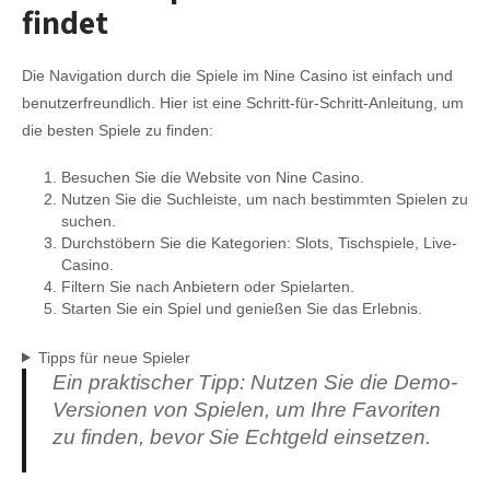
findet
Die Navigation durch die Spiele im Nine Casino ist einfach und
benutzerfreundlich. Hier ist eine Schritt-für-Schritt-Anleitung, um
die besten Spiele zu finden:
Besuchen Sie die Website von Nine Casino.
Nutzen Sie die Suchleiste, um nach bestimmten Spielen zu
suchen.
Durchstöbern Sie die Kategorien: Slots, Tischspiele, Live-
Casino.
Filtern Sie nach Anbietern oder Spielarten.
Starten Sie ein Spiel und genießen Sie das Erlebnis.
Tipps für neue Spieler
Ein praktischer Tipp: Nutzen Sie die Demo-
Versionen von Spielen, um Ihre Favoriten
zu finden, bevor Sie Echtgeld einsetzen.