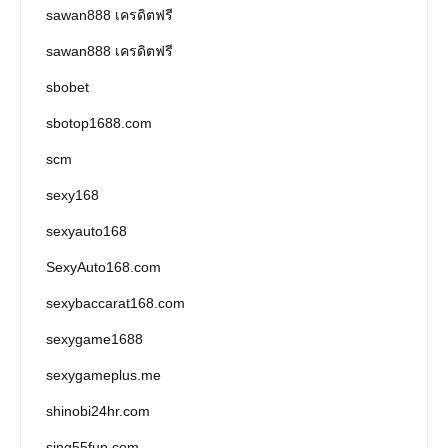
sawan888 เครดิตฟรี
sawan888 เครดิตฟรี
sbobet
sbotop1688.com
scm
sexy168
sexyauto168
SexyAuto168.com
sexybaccarat168.com
sexygame1688
sexygameplus.me
shinobi24hr.com
sing55fun.com