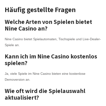
Häufig gestellte Fragen
Welche Arten von Spielen bietet
Nine Casino an?
Nine Casino bietet Spielautomaten, Tischspiele und Live-Dealer-
Spiele an.
Kann ich im Nine Casino kostenlos
spielen?
Ja, viele Spiele im Nine Casino bieten eine kostenlose
Demoversion an.
Wie oft wird die Spielauswahl
aktualisiert?