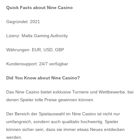
Quick Facts about Nine Casino
Gegründet: 2021
Lizenz: Malta Gaming Authority
Währungen: EUR, USD, GBP
Kundensupport: 24/7 verfügbar
Did You Know about Nine Casino?
Das Nine Casino bietet exklusive Turniere und Wettbewerbe, bei
denen Spieler tolle Preise gewinnen können.
Der Bereich der Spielauswahl im Nine Casino ist nicht nur
umfangreich, sondern auch qualitativ hochwertig. Spieler
können sicher sein, dass sie immer etwas Neues entdecken
werden.