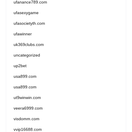
ufanance789.com
ufasexygame
ufasocietyth.com
ufawinner
uk369clubs.com
uncategorized
up2bet
usa899.com
usa899.com
ut9winwin.com
veera6999.com
visdomm.com
vvip16688.com