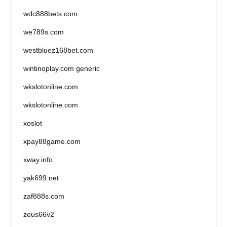
wdc888bets.com
we789s.com
westbluez168bet.com
wintinoplay.com generic
wkslotonline.com
wkslotonline.com
xoslot
xpay88game.com
xway.info
yak699.net
zaf888s.com
zeus66v2