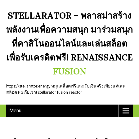
STELLARATOR – พลาสม่าสร้าง
พลังงานเพื่อความสนุก มาร่วมสนุก
ที่คาสิโนออนไลน์และเล่นสล็อต
เพื่อรับเครดิตฟรี! RENAISSANCE
FUSION
https://stellarator.energy หมุนสล็อตฟรีและรับเงินจริงเพียงแค่เล่น
สล็อต PG กับเรา! stellarator fusion reactor
Menu