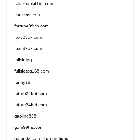
fcharoenkit168.com
finnivips.com
fortune99vip.com
fox689ok.com
fox689ok.com
fullslotpg
fullslotpg168.com
funny18
future24bet.com
future24bet.com
gaojing888
gem99ths.com
getgodz.com pl promotions