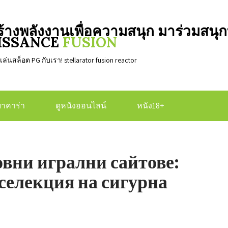
พลังงานเพื่อความสนุก มาร่วมสนุกท
NAISSANCE
FUSION
เล่นสล็อต PG กับเรา! stellarator fusion reactor
บาคาร่า
ดูหนังออนไลน์
หนัง18+
вни игрални сайтове:
 селекция на сигурна