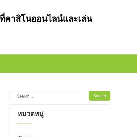
ี่คาสิโนออนไลน์และเล่น
หมวดหมู่