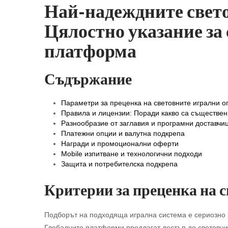
Най-надеждните свето
Цялостно указание за
платформа
Съдържание
Параметри за преценка на световните игрални о
Правила и лицензии: Поради какво са съществен
Разнообразие от заглавия и програмни доставчи
Платежни опции и валутна подкрепа
Награди и промоционални оферти
Mobile изпитване и технологични подходи
Защита и потребителска подкрепа
Критерии за преценка на 
Подборът на подходяща игрална система е сериозно 
Глобалните платформи предлагат достъп до световни 