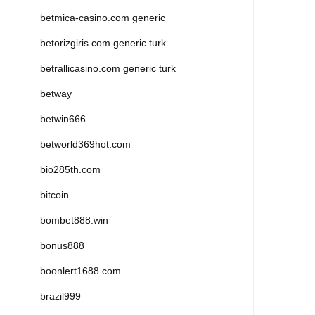
betmica-casino.com generic
betorizgiris.com generic turk
betrallicasino.com generic turk
betway
betwin666
betworld369hot.com
bio285th.com
bitcoin
bombet888.win
bonus888
boonlert1688.com
brazil999