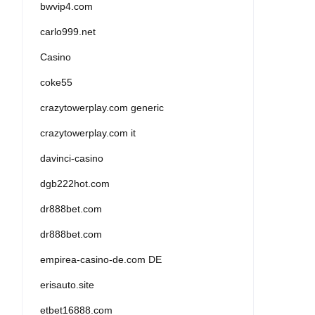
bwvip4.com
carlo999.net
Casino
coke55
crazytowerplay.com generic
crazytowerplay.com it
davinci-casino
dgb222hot.com
dr888bet.com
dr888bet.com
empirea-casino-de.com DE
erisauto.site
etbet16888.com