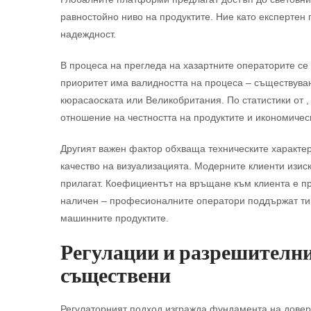
равностойно ниво на продуктите. Ние като експертен 
надеждност.
В процеса на прегледа на хазартните операторите с
приоритет има валидността на процеса – съществуван
кюрасаоската или Великобритания. По статистики от ,
отношение на честността на продуктите и икономическ
Другият важен фактор обхваща техническите характери
качество на визуализацията. Модерните клиенти изиск
прилагат. Коефициентът на връщане към клиента е п
наличен – професионалните оператори поддържат типи
машинните продуктите.
Регулации и разрешителни
съществени
Регулаторният подход изгражда фундамента на довер