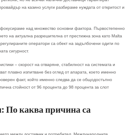
провайдър на казино услуги разбираме нуждата от откритост и
е фокусираме над множество основни фактора. Първостепенно
ето на актуална разрешителна от престижна зона като Malta
 регулираните оператори са обект на задълбочени одити по
ата сигурност.
стики – скорост на отваряне, стабилност на системата и
ват плавно изпитване без оглед от апарата, което именно
роверен факт, който именно следва да се общодостъпно
чна стойност от 96 процента до 98 процента за слот
: По каква причина са
ието между доставчик и потребител. Международните