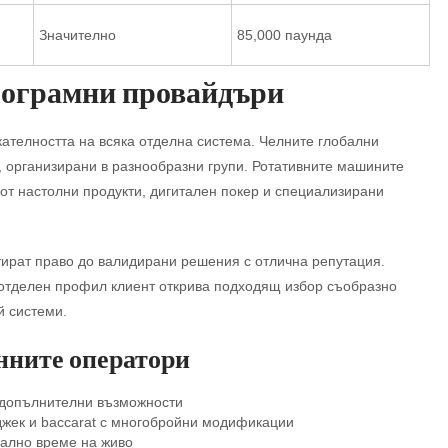
Значително
85,000 паунда
рограмни провайдъри
ателността на всяка отделна система. Челните глобални
 организирани в разнообразни групи. Ротативните машините
от настолни продукти, дигитален покер и специализирани
тират право до валидирани решения с отлична репутация.
 отделен профил клиент открива подходящ избор съобразно
й системи.
нните оператори
 допълнителни възможности
кджек и baccarat с многобройни модификации
еално време на живо