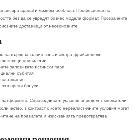
балансира appeal и жизнеспособност. Професионално
остта без да се увредят бизнес модела формат. Прозрачните
риозните доставчици от несериозните.
и
е на първоначалния внос и екстра фрийспинове
нарастващи привилегии
ите залози като истински пари
ециални събития
 постижения
 затворени бонуси
 платформите. Справедливите условия определят множители
количество, в контраст с което нереалистичните условия могат
очитане на правилата и изискванията предотвратява
ременни решения