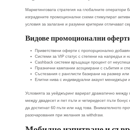
Маркетинговата стратегия на глобалните оператори 
изградените промоционални схеми стимулират активн
условия за залагане и разумни критерии отличават се
Видове промоционални оферт
Приветствени оферти с пропорционално добавян
Системи за VIP статус с степени на напредък и 
Cashback системи връщащи процент от неуспешн
Празнични кампании асоциирани с събития и сп
Състезания с ранглисти базирани на размер или
Елитни нива с индивидуални акаунт мениджъри и
Условията за уейджъринг варират драматично между
между двадесет и пет пъти и четиридесет пъти бонус 
да достигнат 60 пъти или над това. Внимателното пр
разочарования при желания за withdraw.
Мобилно изпитване и съв