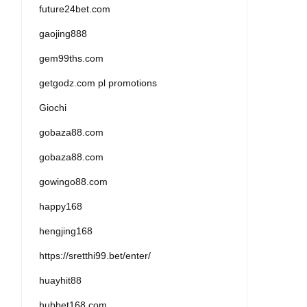
future24bet.com
gaojing888
gem99ths.com
getgodz.com pl promotions
Giochi
gobaza88.com
gobaza88.com
gowingo88.com
happy168
hengjing168
https://sretthi99.bet/enter/
huayhit88
hubbet168.com