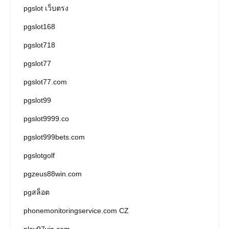
pgslot เว็บตรง
pgslot168
pgslot718
pgslot77
pgslot77.com
pgslot99
pgslot9999.co
pgslot999bets.com
pgslotgolf
pgzeus88win.com
pgสล็อต
phonemonitoringservice.com CZ