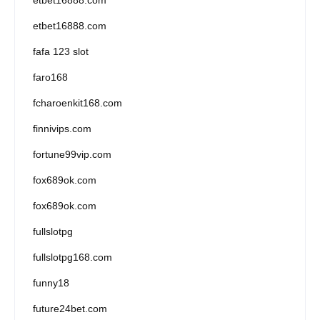
etbet16888.com
etbet16888.com
fafa 123 slot
faro168
fcharoenkit168.com
finnivips.com
fortune99vip.com
fox689ok.com
fox689ok.com
fullslotpg
fullslotpg168.com
funny18
future24bet.com