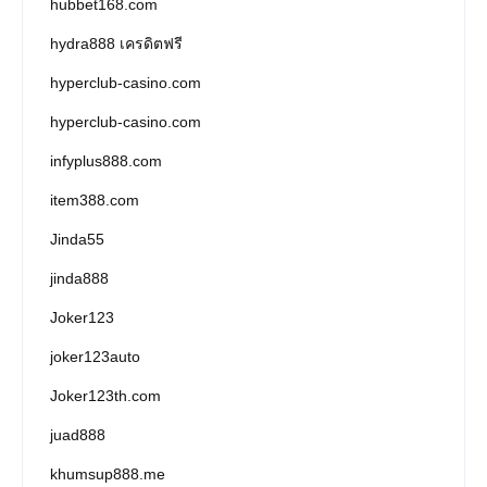
hubbet168.com
hydra888 เครดิตฟรี
hyperclub-casino.com
hyperclub-casino.com
infyplus888.com
item388.com
Jinda55
jinda888
Joker123
joker123auto
Joker123th.com
juad888
khumsup888.me