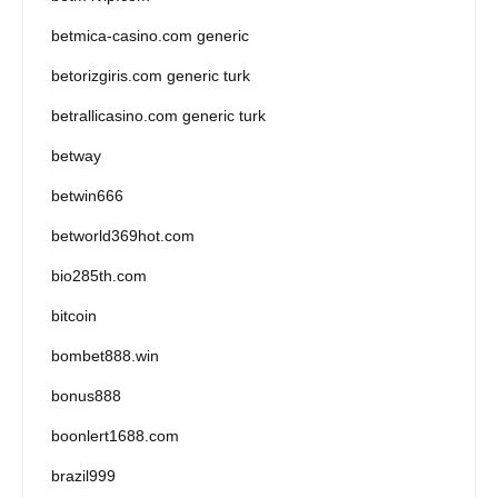
betmica-casino.com generic
betorizgiris.com generic turk
betrallicasino.com generic turk
betway
betwin666
betworld369hot.com
bio285th.com
bitcoin
bombet888.win
bonus888
boonlert1688.com
brazil999