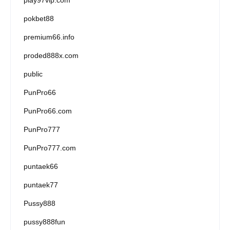
play97vip.com
pokbet88
premium66.info
proded888x.com
public
PunPro66
PunPro66.com
PunPro777
PunPro777.com
puntaek66
puntaek77
Pussy888
pussy888fun