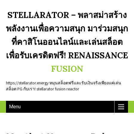
STELLARATOR – พลาสม่าสร้าง
พลังงานเพื่อความสนุก มาร่วมสนุก
ที่คาสิโนออนไลน์และเล่นสล็อต
เพื่อรับเครดิตฟรี! RENAISSANCE
FUSION
https://stellarator.energy หมุนสล็อตฟรีและรับเงินจริงเพียงแค่เล่น
สล็อต PG กับเรา! stellarator fusion reactor
Menu