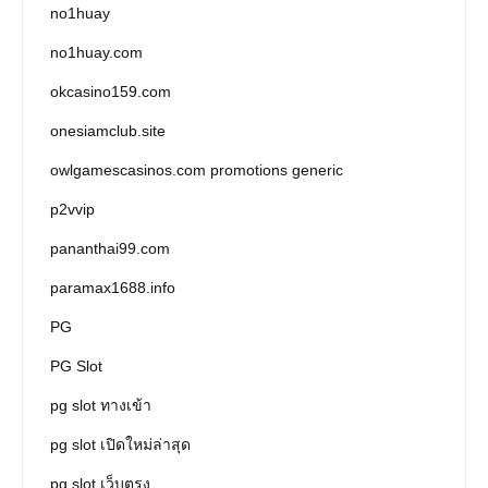
no1huay
no1huay.com
okcasino159.com
onesiamclub.site
owlgamescasinos.com promotions generic
p2vvip
pananthai99.com
paramax1688.info
PG
PG Slot
pg slot ทางเข้า
pg slot เปิดใหม่ล่าสุด
pg slot เว็บตรง