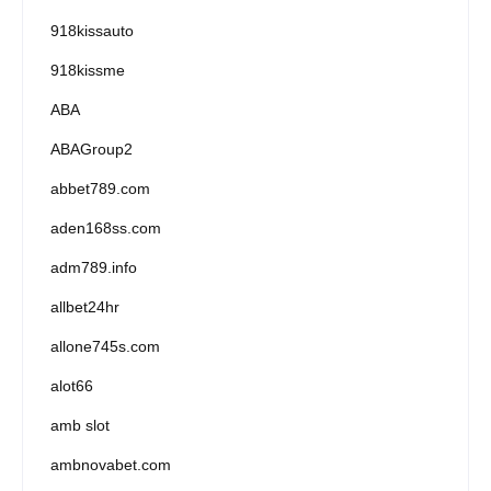
918kissauto
918kissme
ABA
ABAGroup2
abbet789.com
aden168ss.com
adm789.info
allbet24hr
allone745s.com
alot66
amb slot
ambnovabet.com