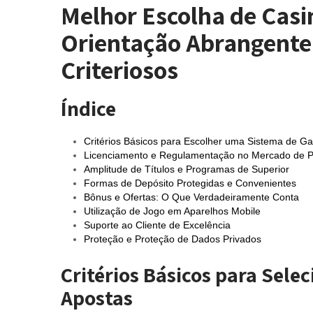
Melhor Escolha de Casin
Orientação Abrangente 
Criteriosos
Índice
Critérios Básicos para Escolher uma Sistema de G
Licenciamento e Regulamentação no Mercado de P
Amplitude de Títulos e Programas de Superior
Formas de Depósito Protegidas e Convenientes
Bônus e Ofertas: O Que Verdadeiramente Conta
Utilização de Jogo em Aparelhos Mobile
Suporte ao Cliente de Excelência
Proteção e Proteção de Dados Privados
Critérios Básicos para Sel
Apostas