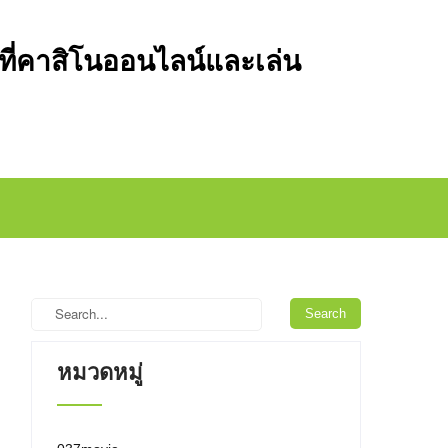
ี่คาสิโนออนไลน์และเล่น
หมวดหมู่