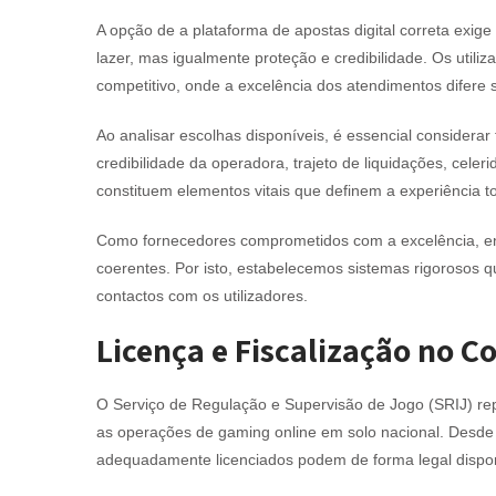
A opção de a plataforma de apostas digital correta exi
lazer, mas igualmente proteção e credibilidade. Os ut
competitivo, onde a excelência dos atendimentos difere 
Ao analisar escolhas disponíveis, é essencial considera
credibilidade da operadora, trajeto de liquidações, cele
constituem elementos vitais que definem a experiência to
Como fornecedores comprometidos com a excelência, en
coerentes. Por isto, estabelecemos sistemas rigorosos
contactos com os utilizadores.
Licença e Fiscalização no C
O Serviço de Regulação e Supervisão de Jogo (SRIJ) rep
as operações de gaming online em solo nacional. Desde 
adequadamente licenciados podem de forma legal disponib