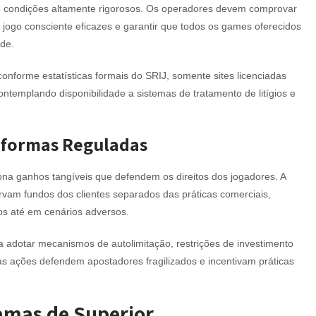
e condições altamente rigorosos. Os operadores devem comprovar
jogo consciente eficazes e garantir que todos os games oferecidos
ade.
onforme estatísticas formais do SRIJ, somente sites licenciadas
ntemplando disponibilidade a sistemas de tratamento de litígios e
aformas Reguladas
ona ganhos tangíveis que defendem os direitos dos jogadores. A
rvam fundos dos clientes separados das práticas comerciais,
os até em cenários adversos.
a adotar mecanismos de autolimitação, restrições de investimento
tas ações defendem apostadores fragilizados e incentivam práticas
amas de Superior