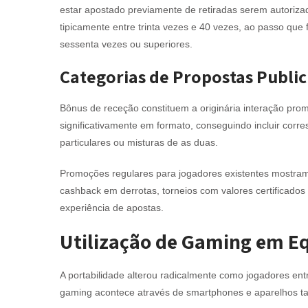
estar apostado previamente de retiradas serem autorizad
tipicamente entre trinta vezes e 40 vezes, ao passo qu
sessenta vezes ou superiores.
Categorias de Propostas Public
Bônus de receção constituem a originária interação prom
significativamente em formato, conseguindo incluir corr
particulares ou misturas de as duas.
Promoções regulares para jogadores existentes mostra
cashback em derrotas, torneios com valores certificados
experiência de apostas.
Utilização de Gaming em E
A portabilidade alterou radicalmente como jogadores entr
gaming acontece através de smartphones e aparelhos ta