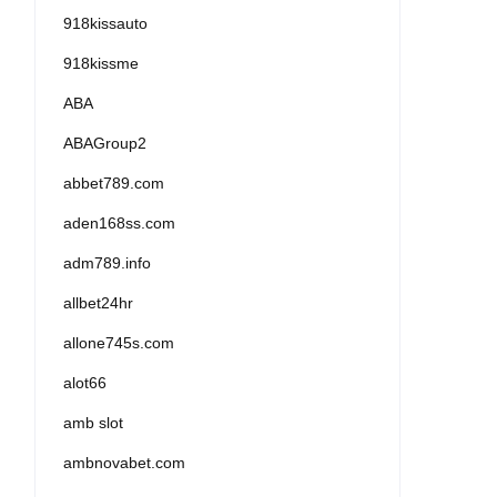
918kissauto
918kissme
ABA
ABAGroup2
abbet789.com
aden168ss.com
adm789.info
allbet24hr
allone745s.com
alot66
amb slot
ambnovabet.com