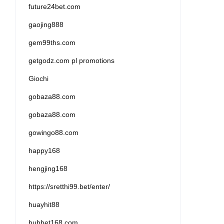
future24bet.com
gaojing888
gem99ths.com
getgodz.com pl promotions
Giochi
gobaza88.com
gobaza88.com
gowingo88.com
happy168
hengjing168
https://sretthi99.bet/enter/
huayhit88
hubbet168.com