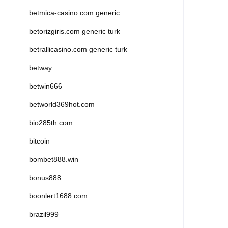
betmica-casino.com generic
betorizgiris.com generic turk
betrallicasino.com generic turk
betway
betwin666
betworld369hot.com
bio285th.com
bitcoin
bombet888.win
bonus888
boonlert1688.com
brazil999