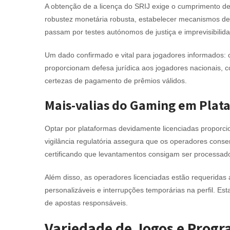
A obtenção de a licença do SRIJ exige o cumprimento d
robustez monetária robusta, estabelecer mecanismos de 
passam por testes autónomos de justiça e imprevisibilid
Um dado confirmado e vital para jogadores informados: c
proporcionam defesa jurídica aos jogadores nacionais, co
certezas de pagamento de prêmios válidos.
Mais-valias do Gaming em Plat
Optar por plataformas devidamente licenciadas proporci
vigilância regulatória assegura que os operadores conse
certificando que levantamentos consigam ser processad
Além disso, as operadores licenciadas estão requeridas 
personalizáveis e interrupções temporárias na perfil. Es
de apostas responsáveis.
Variedade de Jogos e Progr