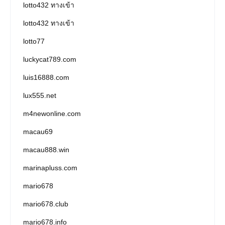
lotto432 ทางเข้า
lotto432 ทางเข้า
lotto77
luckycat789.com
luis16888.com
lux555.net
m4newonline.com
macau69
macau888.win
marinapluss.com
mario678
mario678.club
mario678.info