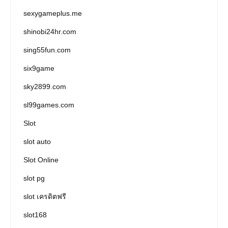
sexygameplus.me
shinobi24hr.com
sing55fun.com
six9game
sky2899.com
sl99games.com
Slot
slot auto
Slot Online
slot pg
slot เครดิตฟรี
slot168