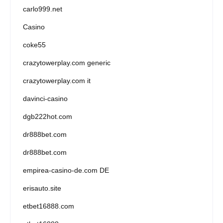
carlo999.net
Casino
coke55
crazytowerplay.com generic
crazytowerplay.com it
davinci-casino
dgb222hot.com
dr888bet.com
dr888bet.com
empirea-casino-de.com DE
erisauto.site
etbet16888.com