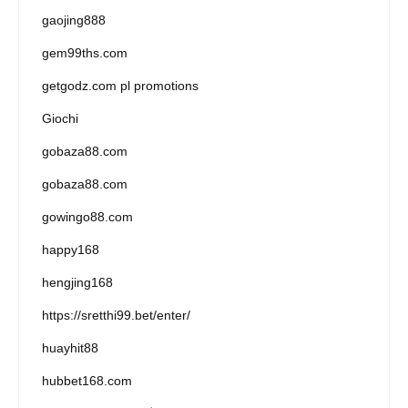
gaojing888
gem99ths.com
getgodz.com pl promotions
Giochi
gobaza88.com
gobaza88.com
gowingo88.com
happy168
hengjing168
https://sretthi99.bet/enter/
huayhit88
hubbet168.com