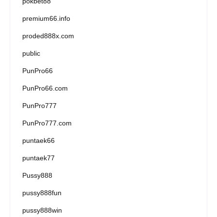
pokbet88
premium66.info
proded888x.com
public
PunPro66
PunPro66.com
PunPro777
PunPro777.com
puntaek66
puntaek77
Pussy888
pussy888fun
pussy888win