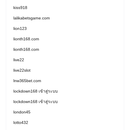
kiss918
lalikabetsgame.com
lion123
lionth168.com
lionth168.com
live22
live22slot
lnw365bet.com
lockdown168 เข้าสู่ระบบ
lockdown168 เข้าสู่ระบบ
london45
lotto432