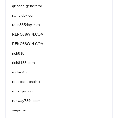
qr code generator
ramclubx.com
rasri365day.com
RENO88WIN.COM
RENO88WIN.COM
rich818
rich8188.com
rocket45
rodeoslot-casino
run24pro.com
runway789s.com
sagame