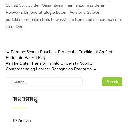
Schnitt 35% zu den Gesamtgewinnen hinzu, was deren
Relevanz für jene Strategie betont. Versierte Spieler
perfektionieren ihre Bets bewusst, um Bonusfunktionen maximal
zu nutzen.
Post
←
Fortune Scarlet Pouches: Perfect the Traditional Craft of
Fortunate Packet Play
navigation
As The Sister Transforms into University Nobility:
Comprehending Learner Recognition Programs
→
หมวดหมู่
037movie