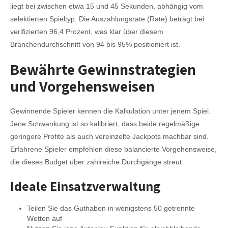
liegt bei zwischen etwa 15 und 45 Sekunden, abhängig vom
selektierten Spieltyp. Die Auszahlungsrate (Rate) beträgt bei
verifizierten 96,4 Prozent, was klar über diesem
Branchendurchschnitt von 94 bis 95% positioniert ist.
Bewährte Gewinnstrategien
und Vorgehensweisen
Gewinnende Spieler kennen die Kalkulation unter jenem Spiel.
Jene Schwankung ist so kalibriert, dass beide regelmäßige
geringere Profite als auch vereinzelte Jackpots machbar sind.
Erfahrene Spieler empfehlen diese balancierte Vorgehensweise,
die dieses Budget über zahlreiche Durchgänge streut.
Ideale Einsatzverwaltung
Teilen Sie das Guthaben in wenigstens 50 getrennte
Wetten auf