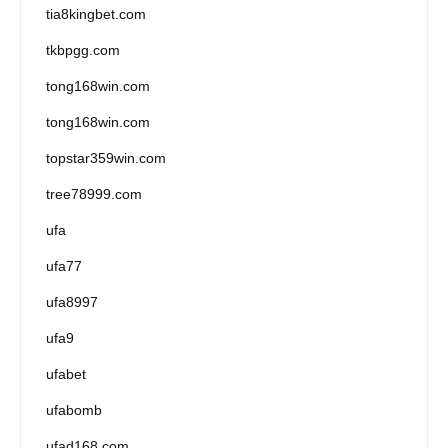
tia8kingbet.com
tkbpgg.com
tong168win.com
tong168win.com
topstar359win.com
tree78999.com
ufa
ufa77
ufa8997
ufa9
ufabet
ufabomb
ufad168.com