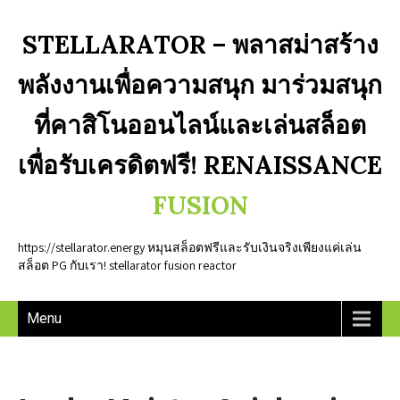
STELLARATOR – พลาสม่าสร้าง
พลังงานเพื่อความสนุก มาร่วมสนุก
ที่คาสิโนออนไลน์และเล่นสล็อต
เพื่อรับเครดิตฟรี! RENAISSANCE
FUSION
https://stellarator.energy หมุนสล็อตฟรีและรับเงินจริงเพียงแค่เล่น
สล็อต PG กับเรา! stellarator fusion reactor
Menu