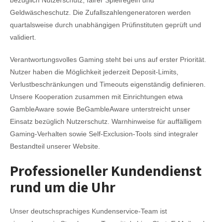
Geldwäscheschutz. Die Zufallszahlengeneratoren werden
quartalsweise durch unabhängigen Prüfinstituten geprüft und
validiert.
Verantwortungsvolles Gaming steht bei uns auf erster Priorität.
Nutzer haben die Möglichkeit jederzeit Deposit-Limits,
Verlustbeschränkungen und Timeouts eigenständig definieren.
Unsere Kooperation zusammen mit Einrichtungen etwa
GambleAware sowie BeGambleAware unterstreicht unser
Einsatz bezüglich Nutzerschutz. Warnhinweise für auffälligem
Gaming-Verhalten sowie Self-Exclusion-Tools sind integraler
Bestandteil unserer Website.
Professioneller Kundendienst
rund um die Uhr
Unser deutschsprachiges Kundenservice-Team ist