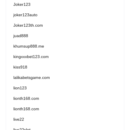
Joker123
joker123auto
Joker123th.com
juad888
khumsup888.me
kingxxxbet123.com
kiss918
lalikabetsgame.com
lion123
lionth168.com
lionth168.com
live22
live22slot