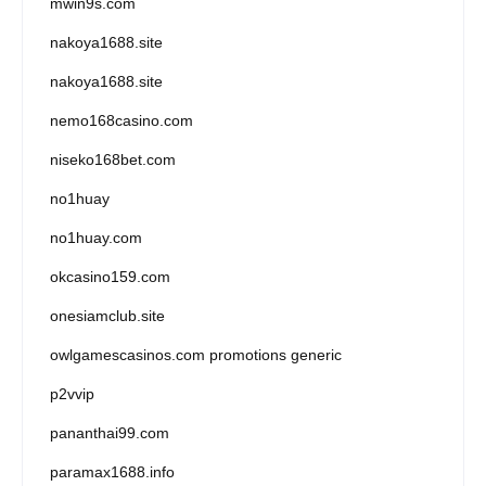
mwin9s.com
nakoya1688.site
nakoya1688.site
nemo168casino.com
niseko168bet.com
no1huay
no1huay.com
okcasino159.com
onesiamclub.site
owlgamescasinos.com promotions generic
p2vvip
pananthai99.com
paramax1688.info