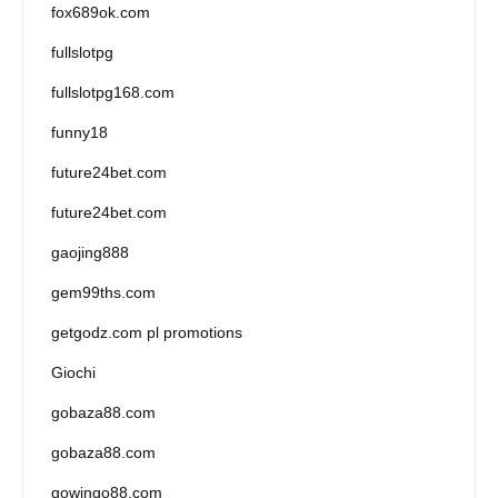
fox689ok.com
fullslotpg
fullslotpg168.com
funny18
future24bet.com
future24bet.com
gaojing888
gem99ths.com
getgodz.com pl promotions
Giochi
gobaza88.com
gobaza88.com
gowingo88.com