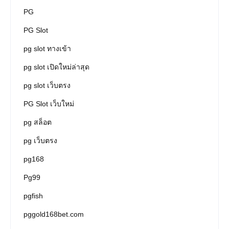
PG
PG Slot
pg slot ทางเข้า
pg slot เปิดใหม่ล่าสุด
pg slot เว็บตรง
PG Slot เว็บใหม่
pg สล็อต
pg เว็บตรง
pg168
Pg99
pgfish
pggold168bet.com