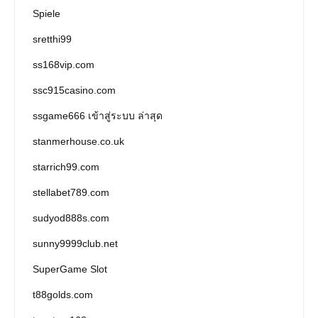
Spiele
sretthi99
ss168vip.com
ssc915casino.com
ssgame666 เข้าสู่ระบบ ล่าสุด
stanmerhouse.co.uk
starrich99.com
stellabet789.com
sudyod888s.com
sunny9999club.net
SuperGame Slot
t88golds.com