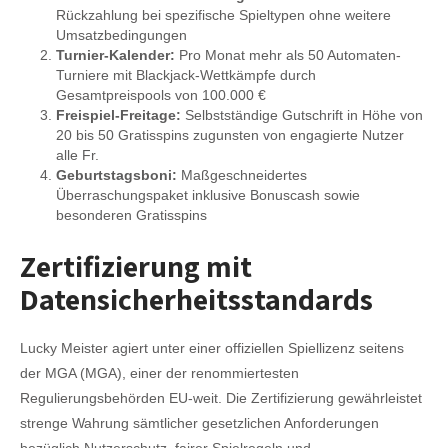
Rückzahlung bei spezifische Spieltypen ohne weitere
Umsatzbedingungen
Turnier-Kalender:
Pro Monat mehr als 50 Automaten-
Turniere mit Blackjack-Wettkämpfe durch
Gesamtpreispools von 100.000 €
Freispiel-Freitage:
Selbstständige Gutschrift in Höhe von
20 bis 50 Gratisspins zugunsten von engagierte Nutzer
alle Fr.
Geburtstagsboni:
Maßgeschneidertes
Überraschungspaket inklusive Bonuscash sowie
besonderen Gratisspins
Zertifizierung mit
Datensicherheitsstandards
Lucky Meister agiert unter einer offiziellen Spiellizenz seitens
der MGA (MGA), einer der renommiertesten
Regulierungsbehörden EU-weit. Die Zertifizierung gewährleistet
strenge Wahrung sämtlicher gesetzlichen Anforderungen
bezüglich Nutzerschutz, fairer Spielregeln und