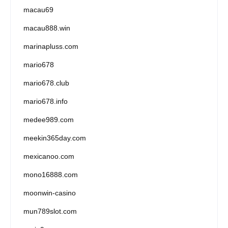
macau69
macau888.win
marinapluss.com
mario678
mario678.club
mario678.info
medee989.com
meekin365day.com
mexicanoo.com
mono16888.com
moonwin-casino
mun789slot.com