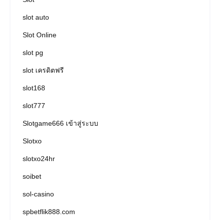
slot auto
Slot Online
slot pg
slot เครดิตฟรี
slot168
slot777
Slotgame666 เข้าสู่ระบบ
Slotxo
slotxo24hr
soibet
sol-casino
spbetflik888.com