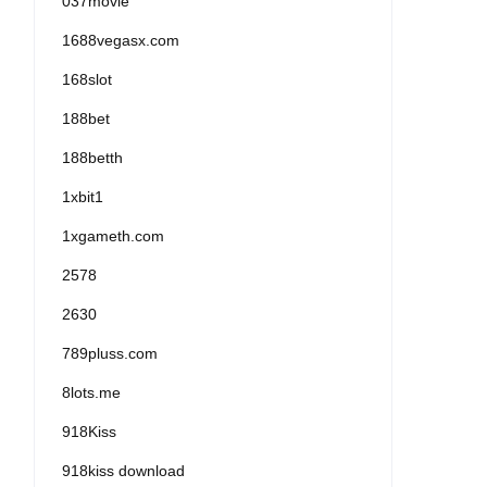
037movie
1688vegasx.com
168slot
188bet
188betth
1xbit1
1xgameth.com
2578
2630
789pluss.com
8lots.me
918Kiss
918kiss download