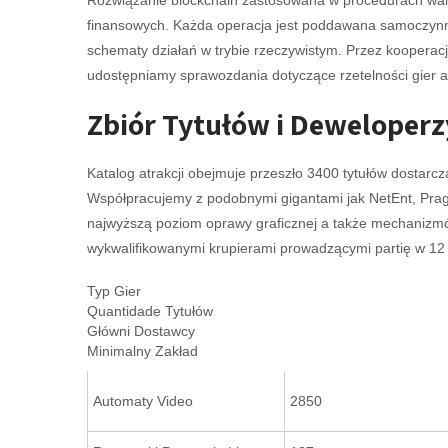
finansowych. Każda operacja jest poddawana samoczynn
schematy działań w trybie rzeczywistym. Przez kooperac
udostępniamy sprawozdania dotyczące rzetelności gier a 
Zbiór Tytułów i Dewelope
Katalog atrakcji obejmuje przeszło 3400 tytułów dosta
Współpracujemy z podobnymi gigantami jak NetEnt, Prag
najwyższą poziom oprawy graficznej a także mechanizmów 
wykwalifikowanymi krupierami prowadzącymi partię w 12
Typ Gier
Quantidade Tytułów
Główni Dostawcy
Minimalny Zakład
Automaty Video
2850