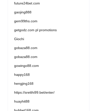
future24bet.com
gaojing888
gem99ths.com
getgodz.com pl promotions
Giochi
gobaza88.com
gobaza88.com
gowingo88.com
happy168
hengjing168
https://sretthi99.bet/enter/
huayhit88
hubbet168.com