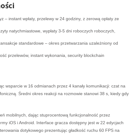
ości
ayz – instant wpłaty, przelewy w 24 godziny, z zerową opłaty ze
zyty natychmiastowe, wypłaty 3-5 dni roboczych roboczych,
ransakcje standardowe – okres przetwarzania uzależniony od
 przelewów, instant wykonania, security blockchain
ąc wsparcie w 16 odmianach przez 4 kanały komunikacji: czat na
efoniczną. Średni okres reakcji na rozmowie stanowi 38 s, kiedy gdy
eń mobilnych, dając stuprocentową funkcjonalność przez
rmy iOS i Android. Interface gracza dostępny jest w 22 edycjach
 sterowania dotykowego prezentując gładkość ruchu 60 FPS na