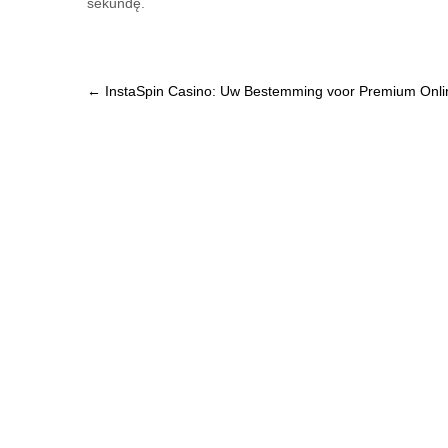
sekundę.
Post
←
InstaSpin Casino: Uw Bestemming voor Premium Onli
navigation