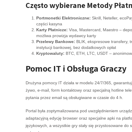
Często wybierane Metody Płatn
Portmonetki Elektroniczne:
Skrill, Neteller, ecoP
części kasyna
Karty Płatnicze:
Visa, Mastercard, Maestro – depo
możliwa prowizja wydawcy karty
Przelewy Bankowe:
BLIK, ekspresowe transfery, t
instytucji bankowej, bez dodatkowych opłat
Kryptowaluty:
BTC, ETH, LTC, USDT – anonimowość
Pomoc IT i Obsługa Graczy
Drużyna pomocy IT działa w modelu 24/7/365, gwarantuj
żywo, e-mail, form kontaktowy oraz specjalną hotline tel
pytania przez email są obsługiwane w czasie do 4 h.
Portal była zoptymalizowana pod uwzględnieniem urządz
adaptacyjną edycję browser oraz specjalne apki na platfo
językowych, a wszystkie gry stały się przystosowane do