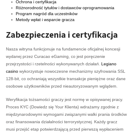
Ochrona i certyfikacja
Różnorodność tytułów i dostawców oprogramowania
Program nagród dla uczestników
Metody wpłat i wsparcie gracza
Zabezpieczenia i certyfikacja
Nasza witryna funkcjonuje na fundamencie oficjalnej koncesji
wydanej przez Curacao eGaming, co jest poręczenie
przejrzystości i rzetelności wykonywanych działań.
Legiano
casino
wykorzystuje nowoczesne mechanizmy szyfrowania SSL
128-bit, co ochraniają wszystkie transakcje pieniężne oraz dane
osobowe użytkowników przed nieautoryzowanym wglądem.
Weryfikacja tożsamości graczy jest normę w opisywanej pracy.
Proces KYC (Dowiedz się Your Klienta) wdrażamy zgodnie z
międzynarodowymi wymogami związanymi walki prania środków
oraz finansowania działalności terrorystycznej. Każdy gracz
musi przejść etap potwierdzającą przed pierwszą wypłaceniem