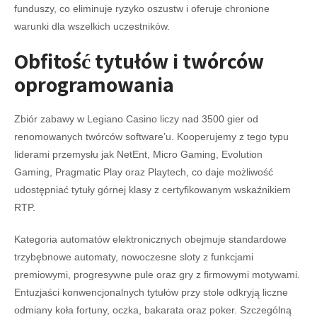
funduszy, co eliminuje ryzyko oszustw i oferuje chronione
warunki dla wszelkich uczestników.
Obfitość tytułów i twórców
oprogramowania
Zbiór zabawy w Legiano Casino liczy nad 3500 gier od
renomowanych twórców software’u. Kooperujemy z tego typu
liderami przemysłu jak NetEnt, Micro Gaming, Evolution
Gaming, Pragmatic Play oraz Playtech, co daje możliwość
udostępniać tytuły górnej klasy z certyfikowanym wskaźnikiem
RTP.
Kategoria automatów elektronicznych obejmuje standardowe
trzybębnowe automaty, nowoczesne sloty z funkcjami
premiowymi, progresywne pule oraz gry z firmowymi motywami.
Entuzjaści konwencjonalnych tytułów przy stole odkryją liczne
odmiany koła fortuny, oczka, bakarata oraz poker. Szczególną