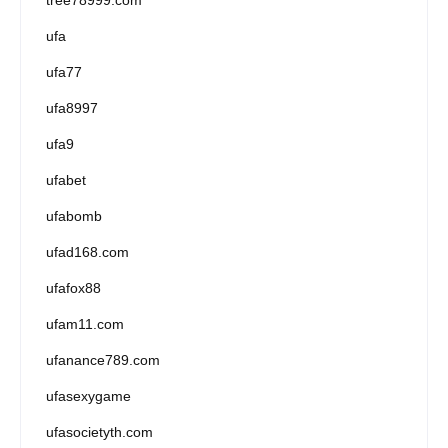
tree78999.com
ufa
ufa77
ufa8997
ufa9
ufabet
ufabomb
ufad168.com
ufafox88
ufam11.com
ufanance789.com
ufasexygame
ufasocietyth.com