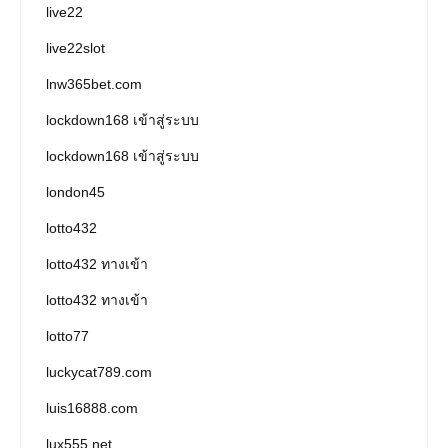
live22
live22slot
lnw365bet.com
lockdown168 เข้าสู่ระบบ
lockdown168 เข้าสู่ระบบ
london45
lotto432
lotto432 ทางเข้า
lotto432 ทางเข้า
lotto77
luckycat789.com
luis16888.com
lux555.net