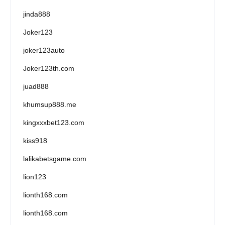
jinda888
Joker123
joker123auto
Joker123th.com
juad888
khumsup888.me
kingxxxbet123.com
kiss918
lalikabetsgame.com
lion123
lionth168.com
lionth168.com