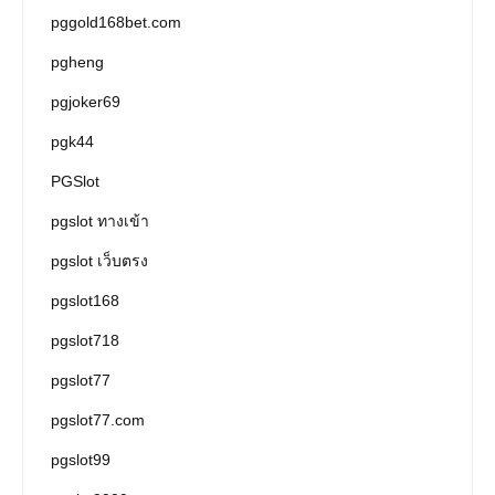
pggold168bet.com
pgheng
pgjoker69
pgk44
PGSlot
pgslot ทางเข้า
pgslot เว็บตรง
pgslot168
pgslot718
pgslot77
pgslot77.com
pgslot99