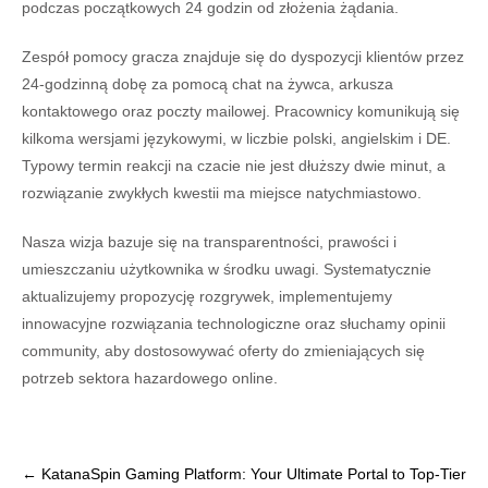
podczas początkowych 24 godzin od złożenia żądania.
Zespół pomocy gracza znajduje się do dyspozycji klientów przez
24-godzinną dobę za pomocą chat na żywca, arkusza
kontaktowego oraz poczty mailowej. Pracownicy komunikują się
kilkoma wersjami językowymi, w liczbie polski, angielskim i DE.
Typowy termin reakcji na czacie nie jest dłuższy dwie minut, a
rozwiązanie zwykłych kwestii ma miejsce natychmiastowo.
Nasza wizja bazuje się na transparentności, prawości i
umieszczaniu użytkownika w środku uwagi. Systematycznie
aktualizujemy propozycję rozgrywek, implementujemy
innowacyjne rozwiązania technologiczne oraz słuchamy opinii
community, aby dostosowywać oferty do zmieniających się
potrzeb sektora hazardowego online.
Post
←
KatanaSpin Gaming Platform: Your Ultimate Portal to Top-Tier