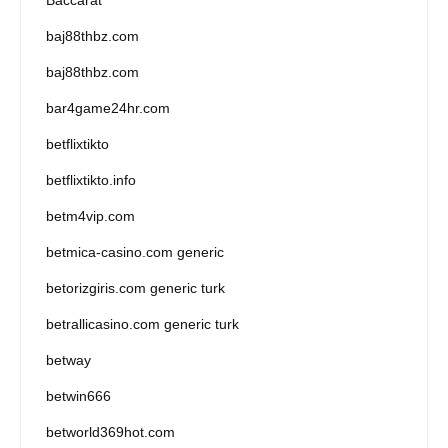
Baccarat
baj88thbz.com
baj88thbz.com
bar4game24hr.com
betflixtikto
betflixtikto.info
betm4vip.com
betmica-casino.com generic
betorizgiris.com generic turk
betrallicasino.com generic turk
betway
betwin666
betworld369hot.com