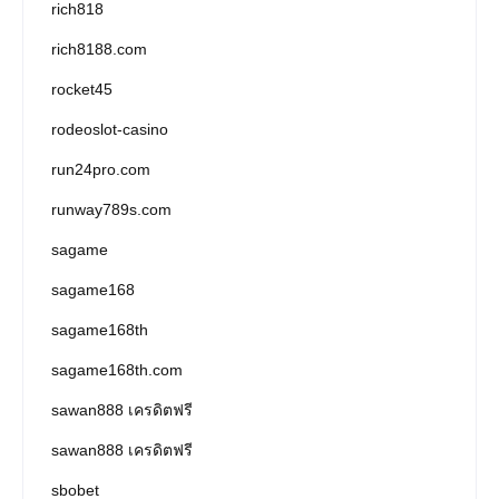
rich818
rich8188.com
rocket45
rodeoslot-casino
run24pro.com
runway789s.com
sagame
sagame168
sagame168th
sagame168th.com
sawan888 เครดิตฟรี
sawan888 เครดิตฟรี
sbobet