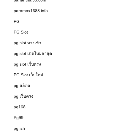
pananthai99.com
paramax1688.info
PG
PG Slot
pg slot ทางเข้า
pg slot เปิดใหม่ล่าสุด
pg slot เว็บตรง
PG Slot เว็บใหม่
pg สล็อต
pg เว็บตรง
pg168
Pg99
pgfish