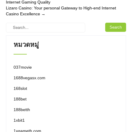
Internet Gaming Quality
navigation
Lizaro Casino: Your personal Gateway to High-end Internet
Casino Excellence
→
หมวดหมู่
037movie
1688vegasx.com
168slot
188bet
188betth
1xbit1
1xgameth.com