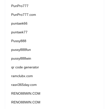
PunPro777
PunPro777.com
puntaek66
puntaek77
Pussy888
pussy888fun
pussy888win
qr code generator
ramclubx.com
rasri365day.com
RENO88WIN.COM
RENO88WIN.COM