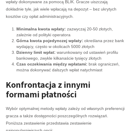
wpłaty dokonywane za pomocą BLIK. Gracze uiszczają
dokładnie tyle, jak wiele wpłacają na depozyt – bez ukrytych
kosztów czy opłat administracyjnych.
Minimalna kwota wpłaty:
zazwyczaj 20-50 złotych,
zależnie od polityki operatora
Górna kwota pojedynczej wpłaty:
określana przez bank
wydający, często w okolicach 5000 złotych
Dzienny limit wpłat:
warunkowany od ustawień profilu
bankowego, zwykle kilkanaście tysięcy złotych
Czas oczekiwania między wpłatami:
brak ograniczeń,
można dokonywać dalszych wpłat natychmiast
Konfrontacja z innymi
formami płatności
Wybór optymalnej metody wpłaty zależy od własnych preferencji
gracza a także dostępności poszczególnych rozwiązań.
Poniższa zestawienie przedstawia zestawienie
najpopularniejszych opcji: