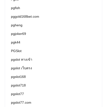
pgfish
pggold168bet.com
pgheng
pgjoker69
pgk44
PGSlot
pgslot ทางเข้า
pgslot เว็บตรง
pgslot168
pgslot718
pgslot77
pgslot77.com