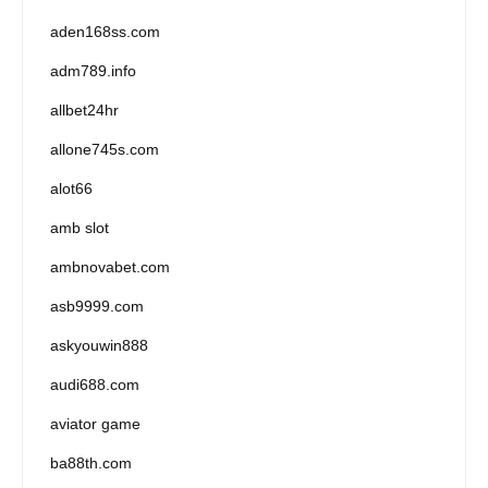
aden168ss.com
adm789.info
allbet24hr
allone745s.com
alot66
amb slot
ambnovabet.com
asb9999.com
askyouwin888
audi688.com
aviator game
ba88th.com