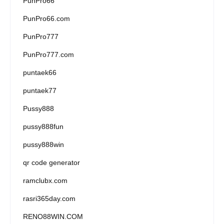
PunPro66
PunPro66.com
PunPro777
PunPro777.com
puntaek66
puntaek77
Pussy888
pussy888fun
pussy888win
qr code generator
ramclubx.com
rasri365day.com
RENO88WIN.COM