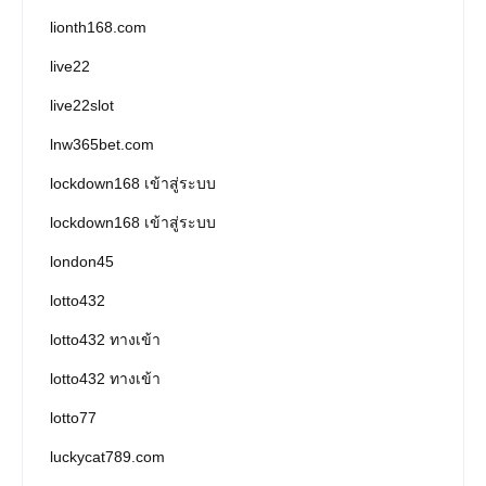
lionth168.com
live22
live22slot
lnw365bet.com
lockdown168 เข้าสู่ระบบ
lockdown168 เข้าสู่ระบบ
london45
lotto432
lotto432 ทางเข้า
lotto432 ทางเข้า
lotto77
luckycat789.com