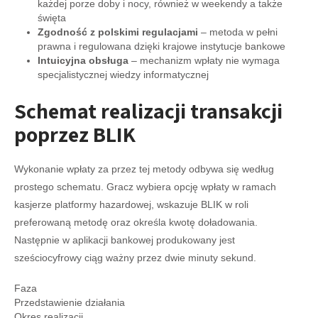
każdej porze doby i nocy, również w weekendy a także
święta
Zgodność z polskimi regulacjami
– metoda w pełni
prawna i regulowana dzięki krajowe instytucje bankowe
Intuicyjna obsługa
– mechanizm wpłaty nie wymaga
specjalistycznej wiedzy informatycznej
Schemat realizacji transakcji
poprzez BLIK
Wykonanie wpłaty za przez tej metody odbywa się według
prostego schematu. Gracz wybiera opcję wpłaty w ramach
kasjerze platformy hazardowej, wskazuje BLIK w roli
preferowaną metodę oraz określa kwotę doładowania.
Następnie w aplikacji bankowej produkowany jest
sześciocyfrowy ciąg ważny przez dwie minuty sekund.
Faza
Przedstawienie działania
Okres realizacji