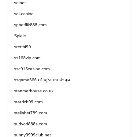
soibet
sol-casino
spbetflik888.com
Spiele
sretthi99
ss168vip.com
ssc915casino.com
ssgame666 เข้าสู่ระบบ ล่าสุด
stanmerhouse.co.uk
starrich99.com
stellabet789.com
sudyod888s.com
sunny9999club.net