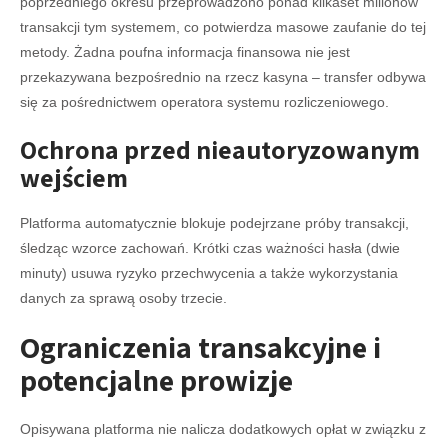
poprzedniego okresu przeprowadzono ponad kilkaset milionów
transakcji tym systemem, co potwierdza masowe zaufanie do tej
metody. Żadna poufna informacja finansowa nie jest
przekazywana bezpośrednio na rzecz kasyna – transfer odbywa
się za pośrednictwem operatora systemu rozliczeniowego.
Ochrona przed nieautoryzowanym
wejściem
Platforma automatycznie blokuje podejrzane próby transakcji,
śledząc wzorce zachowań. Krótki czas ważności hasła (dwie
minuty) usuwa ryzyko przechwycenia a także wykorzystania
danych za sprawą osoby trzecie.
Ograniczenia transakcyjne i
potencjalne prowizje
Opisywana platforma nie nalicza dodatkowych opłat w związku z