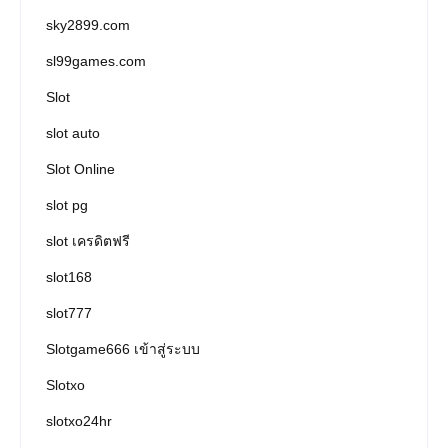
sky2899.com
sl99games.com
Slot
slot auto
Slot Online
slot pg
slot เครดิตฟรี
slot168
slot777
Slotgame666 เข้าสู่ระบบ
Slotxo
slotxo24hr