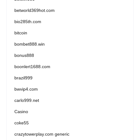
betworld369hot.com
bio285th.com
bitcoin
bombet888.win
bonus888
boonlert1688.com
brazil999
bwvip4.com
carlo999.net
Casino
coke55
crazytowerplay.com generic