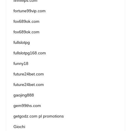
finnivips.com
fortune99vip.com
fox689ok.com
fox689ok.com
fullslotpg
fullslotpg168.com
funny18
future24bet.com
future24bet.com
gaojing888
gem99ths.com
getgodz.com pl promotions
Giochi