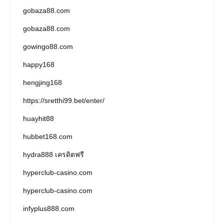
gobaza88.com
gobaza88.com
gowingo88.com
happy168
hengjing168
https://sretthi99.bet/enter/
huayhit88
hubbet168.com
hydra888 เครดิตฟรี
hyperclub-casino.com
hyperclub-casino.com
infyplus888.com