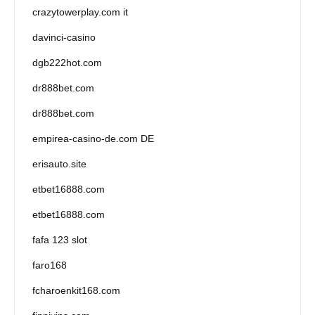
crazytowerplay.com it
davinci-casino
dgb222hot.com
dr888bet.com
dr888bet.com
empirea-casino-de.com DE
erisauto.site
etbet16888.com
etbet16888.com
fafa 123 slot
faro168
fcharoenkit168.com