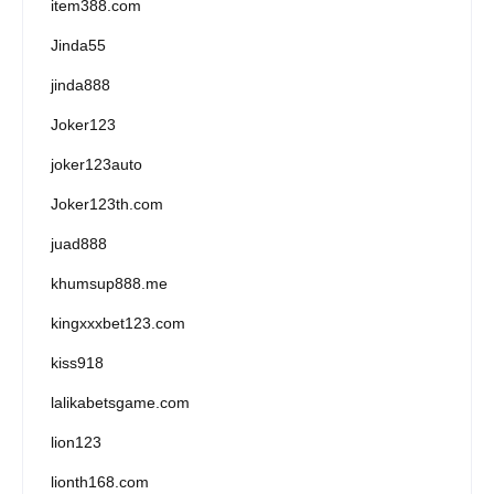
item388.com
Jinda55
jinda888
Joker123
joker123auto
Joker123th.com
juad888
khumsup888.me
kingxxxbet123.com
kiss918
lalikabetsgame.com
lion123
lionth168.com