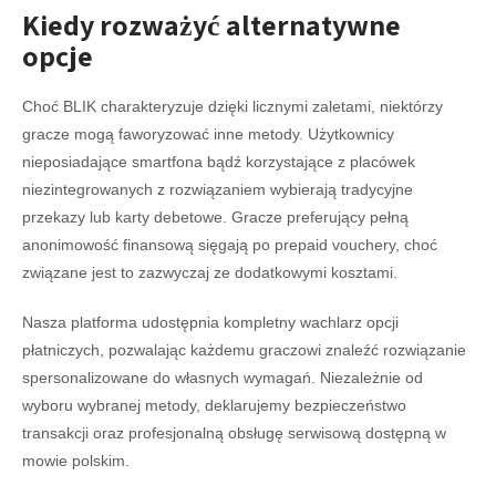
Kiedy rozważyć alternatywne
opcje
Choć BLIK charakteryzuje dzięki licznymi zaletami, niektórzy
gracze mogą faworyzować inne metody. Użytkownicy
nieposiadające smartfona bądź korzystające z placówek
niezintegrowanych z rozwiązaniem wybierają tradycyjne
przekazy lub karty debetowe. Gracze preferujący pełną
anonimowość finansową sięgają po prepaid vouchery, choć
związane jest to zazwyczaj ze dodatkowymi kosztami.
Nasza platforma udostępnia kompletny wachlarz opcji
płatniczych, pozwalając każdemu graczowi znaleźć rozwiązanie
spersonalizowane do własnych wymagań. Niezależnie od
wyboru wybranej metody, deklarujemy bezpieczeństwo
transakcji oraz profesjonalną obsługę serwisową dostępną w
mowie polskim.