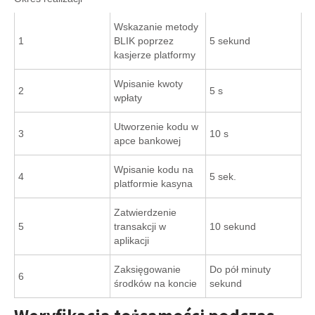
Wskazanie metody
1
BLIK poprzez
5 sekund
kasjerze platformy
Wpisanie kwoty
2
5 s
wpłaty
Utworzenie kodu w
3
10 s
apce bankowej
Wpisanie kodu na
4
5 sek.
platformie kasyna
Zatwierdzenie
5
transakcji w
10 sekund
aplikacji
Zaksięgowanie
Do pół minuty
6
środków na koncie
sekund
Weryfikacja tożsamości podczas