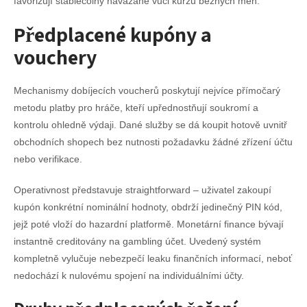
favorizují stablecoiny navázané vůči kurzu běžných měn.
Předplacené kupóny a
vouchery
Mechanismy dobíjecích voucherů poskytují nejvíce přímočarý
metodu platby pro hráče, kteří upřednostňují soukromí a
kontrolu ohledně výdaji. Dané služby se dá koupit hotově uvnitř
obchodních shopech bez nutnosti požadavku žádné zřízení účtu
nebo verifikace.
Operativnost představuje straightforward – uživatel zakoupí
kupón konkrétní nominální hodnoty, obdrží jedinečný PIN kód,
jejž poté vloží do hazardní platformě. Monetární finance bývají
instantně creditovány na gambling účet. Uvedený systém
kompletně vylučuje nebezpečí leaku finančních informací, neboť
nedochází k nulovému spojení na individuálními účty.