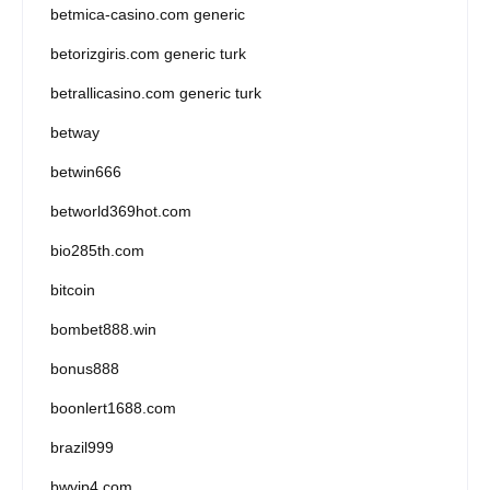
betmica-casino.com generic
betorizgiris.com generic turk
betrallicasino.com generic turk
betway
betwin666
betworld369hot.com
bio285th.com
bitcoin
bombet888.win
bonus888
boonlert1688.com
brazil999
bwvip4.com