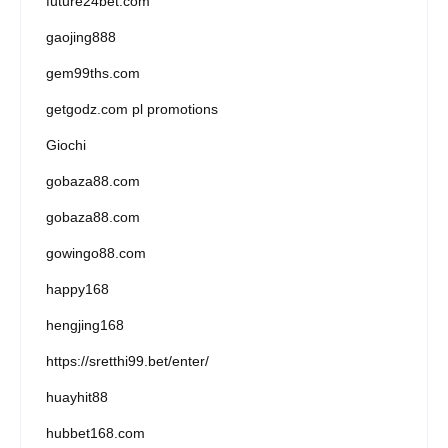
future24bet.com
gaojing888
gem99ths.com
getgodz.com pl promotions
Giochi
gobaza88.com
gobaza88.com
gowingo88.com
happy168
hengjing168
https://sretthi99.bet/enter/
huayhit88
hubbet168.com