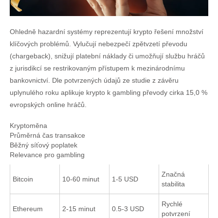
Ohledně hazardní systémy reprezentují krypto řešení množství
klíčových problémů. Vylučují nebezpečí zpětvzetí převodu
(chargeback), snižují platební náklady či umožňují službu hráčů
z jurisdikcí se restrikovaným přístupem k mezinárodnímu
bankovnictví. Dle potvrzených údajů ze studie z závěru
uplynulého roku aplikuje krypto k gambling převody cirka 15,0 %
evropských online hráčů.
Kryptoměna
Průměrná čas transakce
Běžný síťový poplatek
Relevance pro gambling
Značná
Bitcoin
10-60 minut
1-5 USD
stabilita
Rychlé
Ethereum
2-15 minut
0.5-3 USD
potvrzení