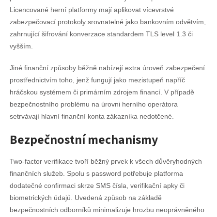
Licencované herní platformy mají aplikovat vícevrstvé
zabezpečovací protokoly srovnatelné jako bankovním odvětvím,
zahrnující šifrování konverzace standardem TLS level 1.3 či
vyšším.
Jiné finanční způsoby běžně nabízejí extra úroveň zabezpečení
prostřednictvím toho, jenž fungují jako mezistupeň napříč
hráčskou systémem či primárním zdrojem financí. V případě
bezpečnostního problému na úrovni herního operátora
setrvávají hlavní finanční konta zákazníka nedotčené.
Bezpečnostní mechanismy
Two-factor verifikace tvoří běžný prvek k všech důvěryhodných
finančních služeb. Spolu s password potřebuje platforma
dodatečné confirmaci skrze SMS čísla, verifikační apky či
biometrických údajů. Uvedená způsob na základě
bezpečnostních odborníků minimalizuje hrozbu neoprávněného