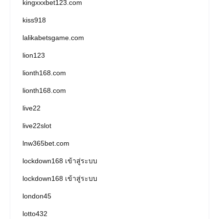
kingxxxbet123.com
kiss918
lalikabetsgame.com
lion123
lionth168.com
lionth168.com
live22
live22slot
lnw365bet.com
lockdown168 เข้าสู่ระบบ
lockdown168 เข้าสู่ระบบ
london45
lotto432