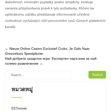
diskrétnost, minimální poplatky anebo simplicity, existuje
varianta přizpůsobená právě k tyto požadavky. Klíčem ke
optimálnímu zážitku představuje informovaně učiněné
rozhodnutí vycházející vůči porozumění rysů různých platebních
kanálů.
Post
←
Nieuw Online Casino Exclusief Cruks: Je Gids Naar
Grenzeloos Speelplezier
navigation
Най-добрите хазартни игри: Експертен наръчник за най-
голямо развлечение
→
หมวดหมู่
037movie