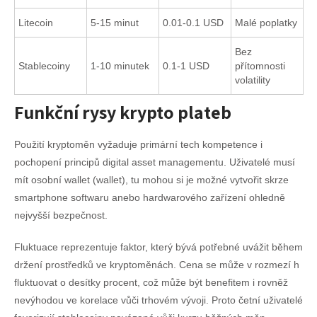
Litecoin
5-15 minut
0.01-0.1 USD
Malé poplatky
Bez
Stablecoiny
1-10 minutek
0.1-1 USD
přítomnosti
volatility
Funkční rysy krypto plateb
Použití kryptoměn vyžaduje primární tech kompetence i
pochopení principů digital asset managementu. Uživatelé musí
mít osobní wallet (wallet), tu mohou si je možné vytvořit skrze
smartphone softwaru anebo hardwarového zařízení ohledně
nejvyšší bezpečnost.
Fluktuace reprezentuje faktor, který bývá potřebné uvážit během
držení prostředků ve kryptoměnách. Cena se může v rozmezí h
fluktuovat o desítky procent, což může být benefitem i rovněž
nevýhodou ve korelace vůči trhovém vývoji. Proto četní uživatelé