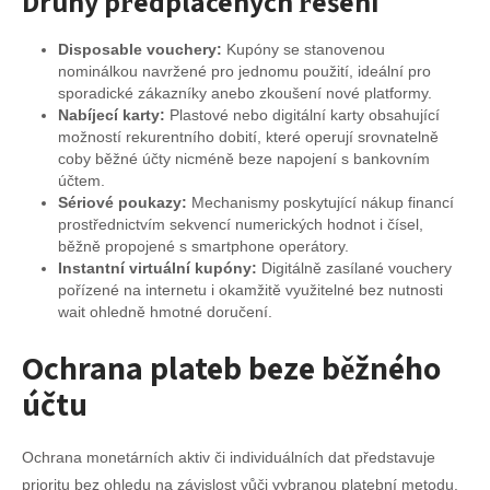
Druhy předplacených řešení
Disposable vouchery:
Kupóny se stanovenou
nominálkou navržené pro jednomu použití, ideální pro
sporadické zákazníky anebo zkoušení nové platformy.
Nabíjecí karty:
Plastové nebo digitální karty obsahující
možností rekurentního dobití, které operují srovnatelně
coby běžné účty nicméně beze napojení s bankovním
účtem.
Sériové poukazy:
Mechanismy poskytující nákup financí
prostřednictvím sekvencí numerických hodnot i čísel,
běžně propojené s smartphone operátory.
Instantní virtuální kupóny:
Digitálně zasílané vouchery
pořízené na internetu i okamžitě využitelné bez nutnosti
wait ohledně hmotné doručení.
Ochrana plateb beze běžného
účtu
Ochrana monetárních aktiv či individuálních dat představuje
prioritu bez ohledu na závislost vůči vybranou platební metodu.