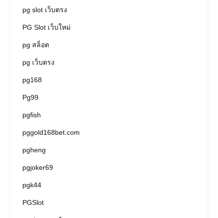
pg slot เว็บตรง
PG Slot เว็บใหม่
pg สล็อต
pg เว็บตรง
pg168
Pg99
pgfish
pggold168bet.com
pgheng
pgjoker69
pgk44
PGSlot