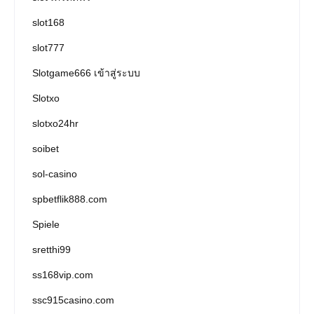
slot168
slot777
Slotgame666 เข้าสู่ระบบ
Slotxo
slotxo24hr
soibet
sol-casino
spbetflik888.com
Spiele
sretthi99
ss168vip.com
ssc915casino.com