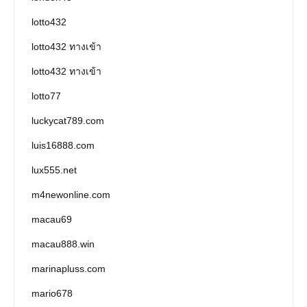
lotto432
lotto432 ทางเข้า
lotto432 ทางเข้า
lotto77
luckycat789.com
luis16888.com
lux555.net
m4newonline.com
macau69
macau888.win
marinapluss.com
mario678