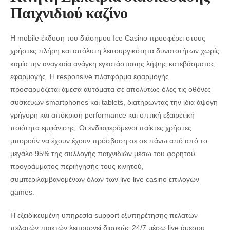
Παιχνιδιού καζίνο
Η mobile έκδοση του διάσημου Ice Casino προσφέρει στους
χρήστες πλήρη και απόλυτη λειτουργικότητα δυνατοτήτων χωρίς
καμία την αναγκαία ανάγκη εγκατάστασης λήψης κατεβάσματος
εφαρμογής. Η responsive πλατφόρμα εφαρμογής
προσαρμόζεται άμεσα αυτόματα σε απολύτως όλες τις οθόνες
συσκευών smartphones και tablets, διατηρώντας την ίδια άψογη
γρήγορη και απόκριση performance και οπτική εξαιρετική
ποιότητα εμφάνισης. Οι ενδιαφερόμενοι παίκτες χρήστες
μπορούν να έχουν έχουν πρόσβαση σε σε πάνω από από το
μεγάλο 95% της συλλογής παιχνιδιών μέσω του φορητού
προγράμματος περιήγησής τους κινητού,
συμπεριλαμβανομένων όλων των live live casino επιλογών
games.
Η εξειδικευμένη υπηρεσία support εξυπηρέτησης πελατών
πελατών παικτών λειτουργεί διαρκώς 24/7 μέσω live άμεσου