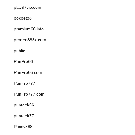
play97vip.com
pokbet88
premium66.info
proded888x.com
public
PunPro66
PunPro66.com
PunPro777
PunPro777.com
puntaek66
puntaek77
Pussy888