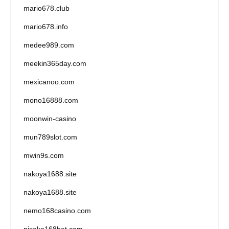
mario678.club
mario678.info
medee989.com
meekin365day.com
mexicanoo.com
mono16888.com
moonwin-casino
mun789slot.com
mwin9s.com
nakoya1688.site
nakoya1688.site
nemo168casino.com
niseko168bet.com