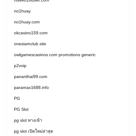
no1huay
no1huay.com
okcasino159.com
onesiamclub.site
owlgamescasinos.com promotions generic
p2vvip
pananthai99.com
paramax1688.info
PG
PG Slot
pg slot ทางเข้า
pg slot เปิดใหม่ล่าสุด