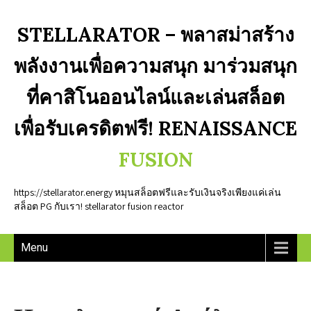
STELLARATOR – พลาสม่าสร้าง
พลังงานเพื่อความสนุก มาร่วมสนุก
ที่คาสิโนออนไลน์และเล่นสล็อต
เพื่อรับเครดิตฟรี! RENAISSANCE
FUSION
https://stellarator.energy หมุนสล็อตฟรีและรับเงินจริงเพียงแค่เล่น
สล็อต PG กับเรา! stellarator fusion reactor
Menu