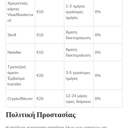
Χρεωστικές
1-3 ημέρες
κάρτες
€10
εργάσιμες
0%
Visa/Masterca
ημέρες
rd
Άμεση
Skrill
€10
0%
διεκπεραίωση
Άμεση
Neteller
€10
0%
διεκπεραίωση
Τραπεζικό
άμεσο
3-5 εργάσιμες
€20
0%
Έμβασμα
ημέρες
transfer
12-24 μέρες
Crypto/Bitcoin
€20
0%
ώρες διάρκεια
Πολιτική Προστασίας
Η απόλυτη προστασία ασφάλεια όλων των χρηστών μας