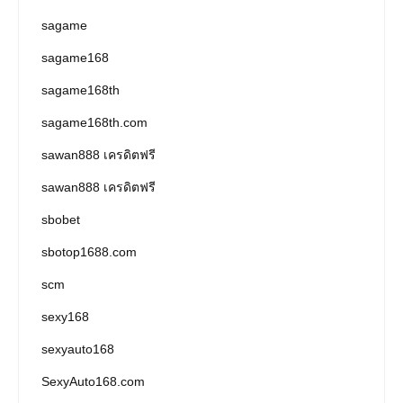
sagame
sagame168
sagame168th
sagame168th.com
sawan888 เครดิตฟรี
sawan888 เครดิตฟรี
sbobet
sbotop1688.com
scm
sexy168
sexyauto168
SexyAuto168.com