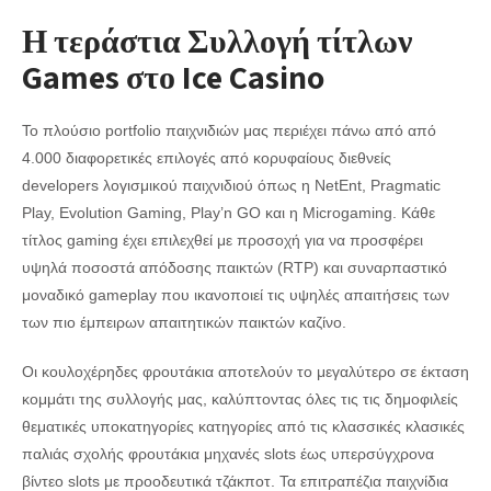
Η τεράστια Συλλογή τίτλων
Games στο Ice Casino
Το πλούσιο portfolio παιχνιδιών μας περιέχει πάνω από από
4.000 διαφορετικές επιλογές από κορυφαίους διεθνείς
developers λογισμικού παιχνιδιού όπως η NetEnt, Pragmatic
Play, Evolution Gaming, Play’n GO και η Microgaming. Κάθε
τίτλος gaming έχει επιλεχθεί με προσοχή για να προσφέρει
υψηλά ποσοστά απόδοσης παικτών (RTP) και συναρπαστικό
μοναδικό gameplay που ικανοποιεί τις υψηλές απαιτήσεις των
των πιο έμπειρων απαιτητικών παικτών καζίνο.
Οι κουλοχέρηδες φρουτάκια αποτελούν το μεγαλύτερο σε έκταση
κομμάτι της συλλογής μας, καλύπτοντας όλες τις τις δημοφιλείς
θεματικές υποκατηγορίες κατηγορίες από τις κλασσικές κλασικές
παλιάς σχολής φρουτάκια μηχανές slots έως υπερσύγχρονα
βίντεο slots με προοδευτικά τζάκποτ. Τα επιτραπέζια παιχνίδια