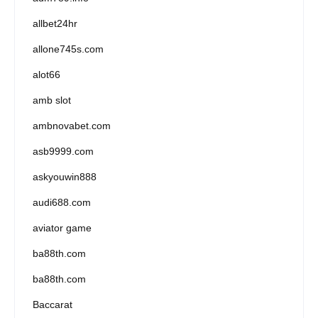
allbet24hr
allone745s.com
alot66
amb slot
ambnovabet.com
asb9999.com
askyouwin888
audi688.com
aviator game
ba88th.com
ba88th.com
Baccarat