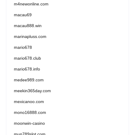
m4newonline.com
macau69
macau888.win
marinapluss.com
mario678
mario678.club
mario678.info
medee989.com
meekin365day.com
mexicanoo.com
mono16888.com
moonwin-casino
mun789slot.com