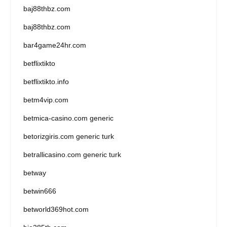
baj88thbz.com
baj88thbz.com
bar4game24hr.com
betflixtikto
betflixtikto.info
betm4vip.com
betmica-casino.com generic
betorizgiris.com generic turk
betrallicasino.com generic turk
betway
betwin666
betworld369hot.com