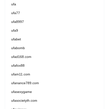
ufa
ufa77
ufa8997
ufa9
ufabet
ufabomb
ufad168.com
ufafox88
ufam11.com
ufanance789.com
ufasexygame
ufasocietyth.com