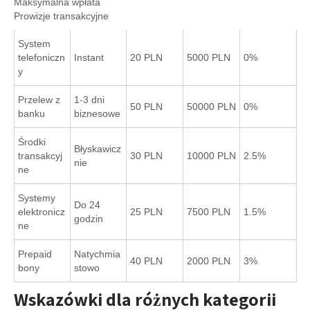
Maksymalna wpłata
Prowizje transakcyjne
System
telefoniczn
Instant
20 PLN
5000 PLN
0%
y
Przelew z
1-3 dni
50 PLN
50000 PLN
0%
banku
biznesowe
Środki
Błyskawicz
transakcyj
30 PLN
10000 PLN
2.5%
nie
ne
Systemy
Do 24
elektronicz
25 PLN
7500 PLN
1.5%
godzin
ne
Prepaid
Natychmia
40 PLN
2000 PLN
3%
bony
stowo
Wskazówki dla różnych kategorii