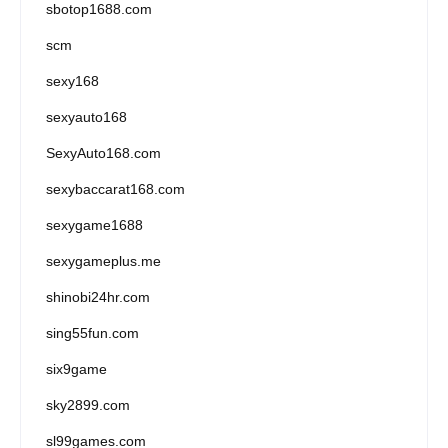
sbotop1688.com
scm
sexy168
sexyauto168
SexyAuto168.com
sexybaccarat168.com
sexygame1688
sexygameplus.me
shinobi24hr.com
sing55fun.com
six9game
sky2899.com
sl99games.com