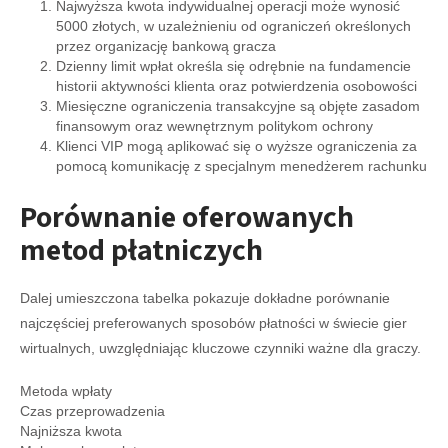
Najwyższa kwota indywidualnej operacji może wynosić
5000 złotych, w uzależnieniu od ograniczeń określonych
przez organizację bankową gracza
Dzienny limit wpłat określa się odrębnie na fundamencie
historii aktywności klienta oraz potwierdzenia osobowości
Miesięczne ograniczenia transakcyjne są objęte zasadom
finansowym oraz wewnętrznym politykom ochrony
Klienci VIP mogą aplikować się o wyższe ograniczenia za
pomocą komunikację z specjalnym menedżerem rachunku
Porównanie oferowanych
metod płatniczych
Dalej umieszczona tabelka pokazuje dokładne porównanie
najczęściej preferowanych sposobów płatności w świecie gier
wirtualnych, uwzględniając kluczowe czynniki ważne dla graczy.
Metoda wpłaty
Czas przeprowadzenia
Najniższa kwota