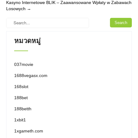
Kasyno Internetowe BLIK – Zaawansowane Wpłaty w Zabawach
Losowych
→
หมวดหมู่
037movie
1688vegasx.com
168slot
188bet
188betth
1xbit1
1xgameth.com