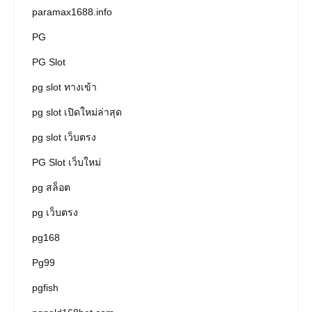
paramax1688.info
PG
PG Slot
pg slot ทางเข้า
pg slot เปิดใหม่ล่าสุด
pg slot เว็บตรง
PG Slot เว็บใหม่
pg สล็อต
pg เว็บตรง
pg168
Pg99
pgfish