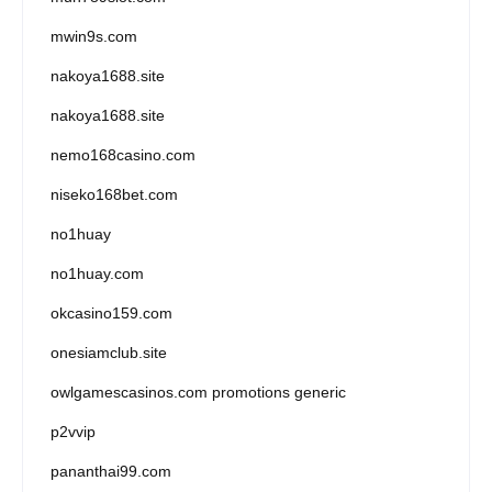
mwin9s.com
nakoya1688.site
nakoya1688.site
nemo168casino.com
niseko168bet.com
no1huay
no1huay.com
okcasino159.com
onesiamclub.site
owlgamescasinos.com promotions generic
p2vvip
pananthai99.com