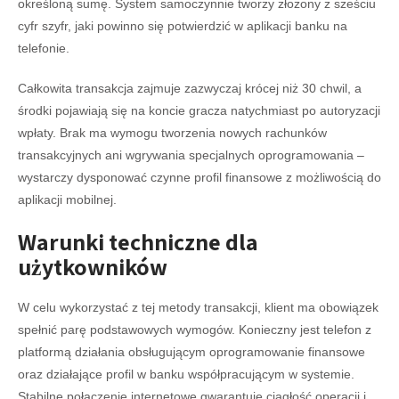
określoną sumę. System samoczynnie tworzy złożony z sześciu
cyfr szyfr, jaki powinno się potwierdzić w aplikacji banku na
telefonie.
Całkowita transakcja zajmuje zazwyczaj krócej niż 30 chwil, a
środki pojawiają się na koncie gracza natychmiast po autoryzacji
wpłaty. Brak ma wymogu tworzenia nowych rachunków
transakcyjnych ani wgrywania specjalnych oprogramowania –
wystarczy dysponować czynne profil finansowe z możliwością do
aplikacji mobilnej.
Warunki techniczne dla
użytkowników
W celu wykorzystać z tej metody transakcji, klient ma obowiązek
spełnić parę podstawowych wymogów. Konieczny jest telefon z
platformą działania obsługującym oprogramowanie finansowe
oraz działające profil w banku współpracującym w systemie.
Stabilne połączenie internetowe gwarantuje ciągłość operacji i