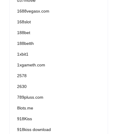
037movie
1688vegasx.com
168slot
188bet
188betth
1xbit1
1xgameth.com
2578
2630
789pluss.com
8lots.me
918Kiss
918kiss download