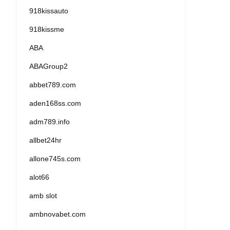
918kissauto
918kissme
ABA
ABAGroup2
abbet789.com
aden168ss.com
adm789.info
allbet24hr
allone745s.com
alot66
amb slot
ambnovabet.com