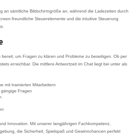
dig an sämtliche Bildschirmgröße an, während die Ladezeiten durch
een-freundliche Steuerelemente und die intuitive Steuerung
s.
e
bereit, um Fragen zu klären und Probleme zu beseitigen. Ob per
tets erreichbar. Die mittlere Antwortzeit im Chat liegt bei unter als
mit trainierten Mitarbeitern
f gängige Fragen
n
en
n und Innovation. Mit unserer langjährigen Fachkompetenz,
umgebung, die Sicherheit, Spielspaß und Gewinnchancen perfekt