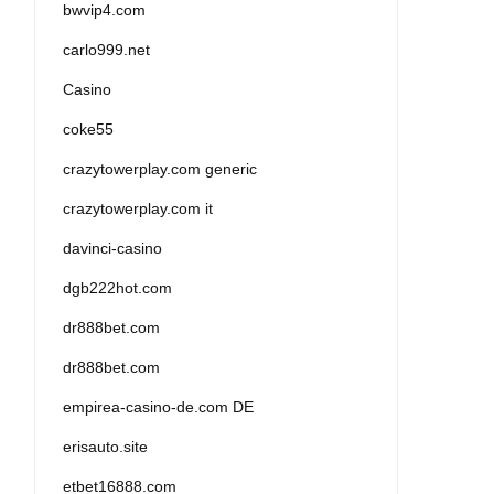
bwvip4.com
carlo999.net
Casino
coke55
crazytowerplay.com generic
crazytowerplay.com it
davinci-casino
dgb222hot.com
dr888bet.com
dr888bet.com
empirea-casino-de.com DE
erisauto.site
etbet16888.com