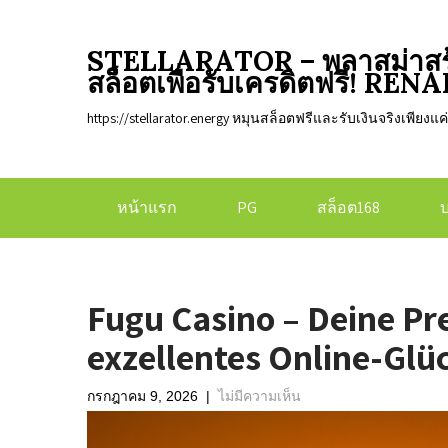
STELLARATOR – พลาสม่าสร้าง
สล็อตเพื่อรับเครดิตฟรี! RE
https://stellarator.energy หมุนสล็อตฟรีและรับเงินจริงเพียงแค่
หน้าแรก
PG
สล็อต168
Fugu Casino – Deine Pr
exzellentes Online-Glü
กรกฎาคม 9, 2026
|
ไม่มีความเห็น