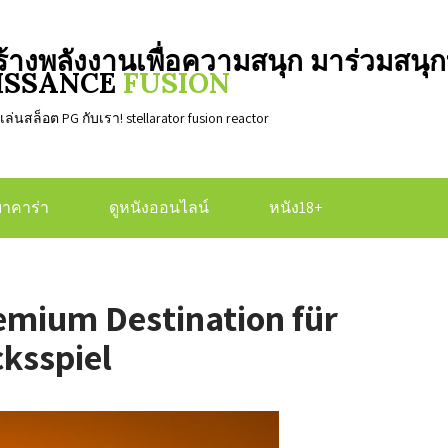
พลังงานเพื่อความสนุก มาร่วมสนุกท
NAISSANCE
FUSION
เล่นสล็อต PG กับเรา! stellarator fusion reactor
บาคาร่า
ดูหนังออนไลน์
หนัง18+
emium Destination für
cksspiel