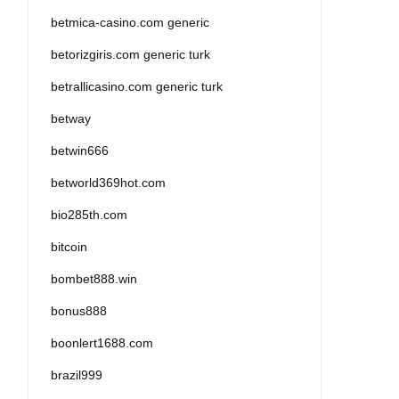
betmica-casino.com generic
betorizgiris.com generic turk
betrallicasino.com generic turk
betway
betwin666
betworld369hot.com
bio285th.com
bitcoin
bombet888.win
bonus888
boonlert1688.com
brazil999