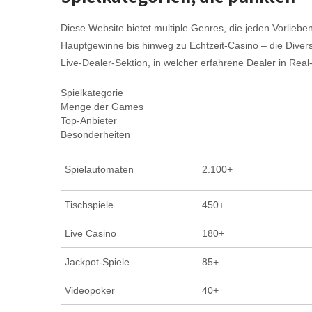
Diese Website bietet multiple Genres, die jeden Vorlieb
Hauptgewinne bis hinweg zu Echtzeit-Casino – die Divers
Live-Dealer-Sektion, in welcher erfahrene Dealer in Rea
Spielkategorie
Menge der Games
Top-Anbieter
Besonderheiten
Spielautomaten
2.100+
Tischspiele
450+
Live Casino
180+
Jackpot-Spiele
85+
Videopoker
40+