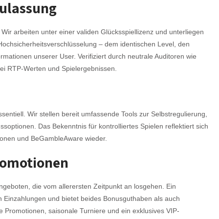
Zulassung
e. Wir arbeiten unter einer validen Glücksspiellizenz und unterliegen
Hochsicherheitsverschlüsselung – dem identischen Level, den
rmationen unserer User. Verifiziert durch neutrale Auditoren wie
bei RTP-Werten und Spielergebnissen.
sentiell. Wir stellen bereit umfassende Tools zur Selbstregulierung,
soptionen. Das Bekenntnis für kontrolliertes Spielen reflektiert sich
sationen und BeGambleAware wieder.
romotionen
geboten, die vom allerersten Zeitpunkt an losgehen. Ein
en Einzahlungen und bietet beides Bonusguthaben als auch
e Promotionen, saisonale Turniere und ein exklusives VIP-