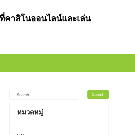
ี่คาสิโนออนไลน์และเล่น
หมวดหมู่