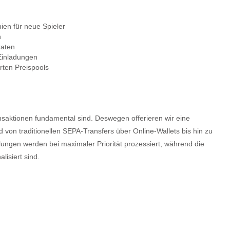
.
ien für neue Spieler
n
raten
Einladungen
rten Preispools
nsaktionen fundamental sind. Deswegen offerieren wir eine
von traditionellen SEPA-Transfers über Online-Wallets bis hin zu
ungen werden bei maximaler Priorität prozessiert, während die
isiert sind.