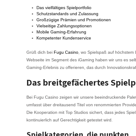
Das vielfältiges Spielportfolio
Schutzstandards und Zulassung
Großzügige Prämien und Promotionen
Vielseitige Zahlungsoptionen
Mobile Gaming-Erfahrung
Kompetenter Kundenservice
Grüß dich bei
Fugu Casino
, wo Spielspaß auf höchstem L
Webseite im Segment des iGaming haben wir uns es sel
Gaming-Erlebnis zu offerieren, das durch Innovationskraf
Das breitgefächertes Spielp
Bei Fugu Casino zeigen wir unsere beeindruckende Palet
umfasst über dreitausend Titel von renommierten Provide
Die Kooperation mit Top Studios sichert, dass jedes Spi
kontinuierlich auf Gerechtigkeit getestet wird.
Spielkategorien, die punkten