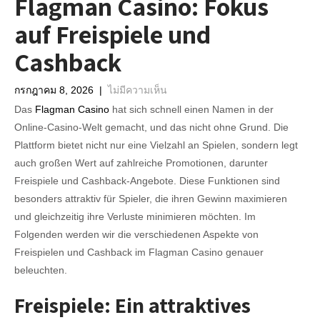
Flagman Casino: Fokus
auf Freispiele und
Cashback
กรกฎาคม 8, 2026
|
ไม่มีความเห็น
Das
Flagman Casino
hat sich schnell einen Namen in der
Online-Casino-Welt gemacht, und das nicht ohne Grund. Die
Plattform bietet nicht nur eine Vielzahl an Spielen, sondern legt
auch großen Wert auf zahlreiche Promotionen, darunter
Freispiele und Cashback-Angebote. Diese Funktionen sind
besonders attraktiv für Spieler, die ihren Gewinn maximieren
und gleichzeitig ihre Verluste minimieren möchten. Im
Folgenden werden wir die verschiedenen Aspekte von
Freispielen und Cashback im Flagman Casino genauer
beleuchten.
Freispiele: Ein attraktives