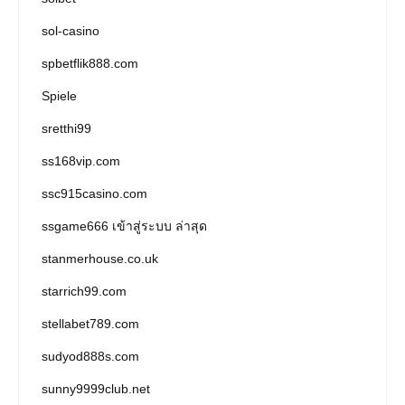
sol-casino
spbetflik888.com
Spiele
sretthi99
ss168vip.com
ssc915casino.com
ssgame666 เข้าสู่ระบบ ล่าสุด
stanmerhouse.co.uk
starrich99.com
stellabet789.com
sudyod888s.com
sunny9999club.net