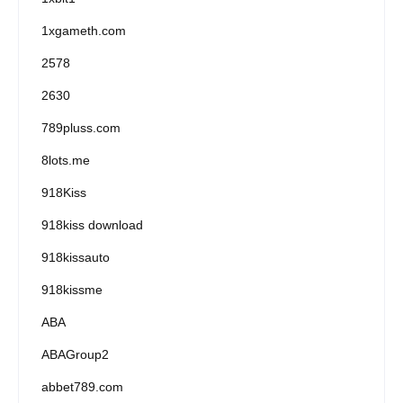
1xgameth.com
2578
2630
789pluss.com
8lots.me
918Kiss
918kiss download
918kissauto
918kissme
ABA
ABAGroup2
abbet789.com