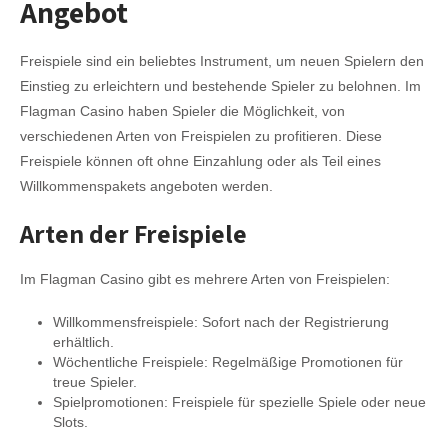
Angebot
Freispiele sind ein beliebtes Instrument, um neuen Spielern den
Einstieg zu erleichtern und bestehende Spieler zu belohnen. Im
Flagman Casino haben Spieler die Möglichkeit, von
verschiedenen Arten von Freispielen zu profitieren. Diese
Freispiele können oft ohne Einzahlung oder als Teil eines
Willkommenspakets angeboten werden.
Arten der Freispiele
Im Flagman Casino gibt es mehrere Arten von Freispielen:
Willkommensfreispiele: Sofort nach der Registrierung
erhältlich.
Wöchentliche Freispiele: Regelmäßige Promotionen für
treue Spieler.
Spielpromotionen: Freispiele für spezielle Spiele oder neue
Slots.