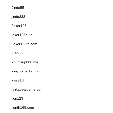
Jinda55
jinda888
Joker123
joker123auto
Joker123th.com
juad888
khumsup888.me
kingxxxbet123.com
kiss918
lalikabetsgame.com
lion123
lionth168.com