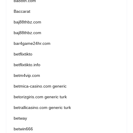
ba88th.com
Baccarat
baj88thbz.com
baj88thbz.com
bar4game24hr.com
betflixtikto
betflixtikto.info
betm4vip.com
betmica-casino.com generic
betorizgiris.com generic turk
betrallicasino.com generic turk
betway
betwin666