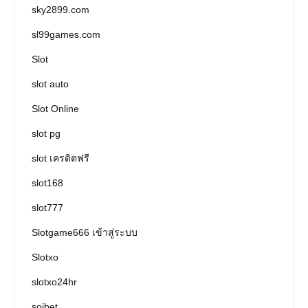
sky2899.com
sl99games.com
Slot
slot auto
Slot Online
slot pg
slot เครดิตฟรี
slot168
slot777
Slotgame666 เข้าสู่ระบบ
Slotxo
slotxo24hr
soibet