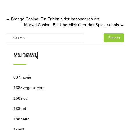
Post
←
Brango Casino: Ein Erlebnis der besonderen Art
Marvel Casino: Ein Überblick über das Spielerlebnis
→
navigation
หมวดหมู่
037movie
1688vegasx.com
168slot
188bet
188betth
1xbit1