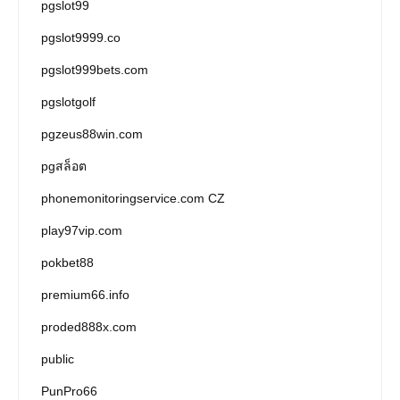
pgslot99
pgslot9999.co
pgslot999bets.com
pgslotgolf
pgzeus88win.com
pgสล็อต
phonemonitoringservice.com CZ
play97vip.com
pokbet88
premium66.info
proded888x.com
public
PunPro66