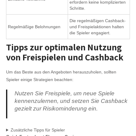
erfordern keine komplizierten
Schritte.
Die regelmäßigen Cashback-
Regelmäßige Belohnungen
und Freispielaktionen halten
die Spieler engagiert.
Tipps zur optimalen Nutzung
von Freispielen und Cashback
Um das Beste aus den Angeboten herauszuholen, sollten
Spieler einige Strategien beachten:
Nutzen Sie Freispiele, um neue Spiele
kennenzulernen, und setzen Sie Cashback
gezielt zur Risikominderung ein.
Zusätzliche Tipps für Spieler