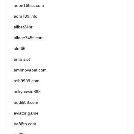
aden168ss.com
adm789.info
allbet24hr
allone745s.com
alot66
amb slot
ambnovabet.com
asb9999.com
askyouwin888
audi688.com
aviator game
ba88th.com