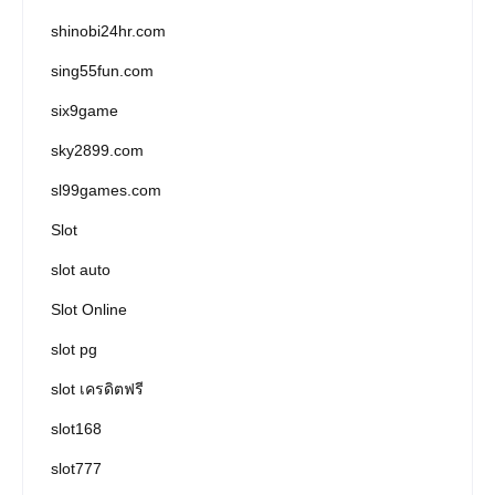
shinobi24hr.com
sing55fun.com
six9game
sky2899.com
sl99games.com
Slot
slot auto
Slot Online
slot pg
slot เครดิตฟรี
slot168
slot777