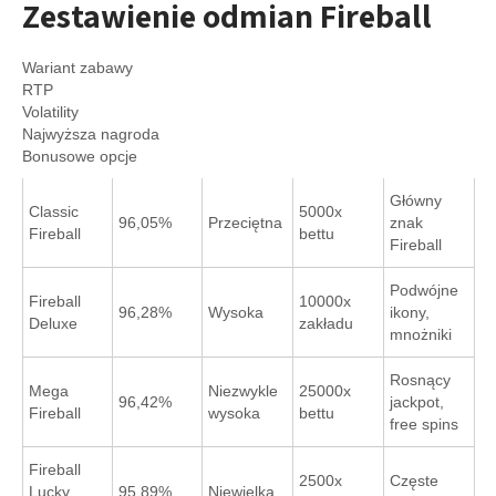
Zestawienie odmian Fireball
Wariant zabawy
RTP
Volatility
Najwyższa nagroda
Bonusowe opcje
Główny
Classic
5000x
96,05%
Przeciętna
znak
Fireball
bettu
Fireball
Podwójne
Fireball
10000x
96,28%
Wysoka
ikony,
Deluxe
zakładu
mnożniki
Rosnący
Mega
Niezwykle
25000x
96,42%
jackpot,
Fireball
wysoka
bettu
free spins
Fireball
2500x
Częste
Lucky
95,89%
Niewielka