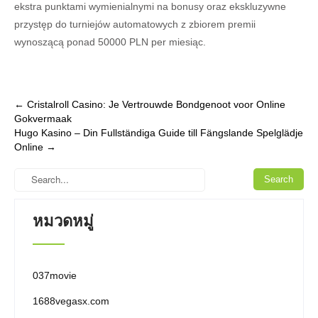
ekstra punktami wymienialnymi na bonusy oraz ekskluzywne
przystęp do turniejów automatowych z zbiorem premii
wynoszącą ponad 50000 PLN per miesiąc.
Post
←
Cristalroll Casino: Je Vertrouwde Bondgenoot voor Online
Gokvermaak
navigation
Hugo Kasino – Din Fullständiga Guide till Fängslande Spelglädje
Online
→
หมวดหมู่
037movie
1688vegasx.com