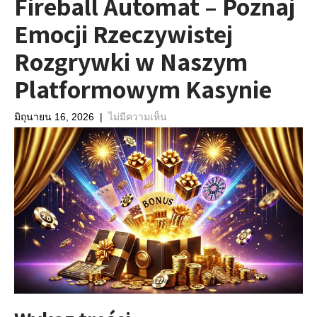
Fireball Automat – Poznaj
Emocji Rzeczywistej
Rozgrywki w Naszym
Platformowym Kasynie
มิถุนายน 16, 2026
|
ไม่มีความเห็น