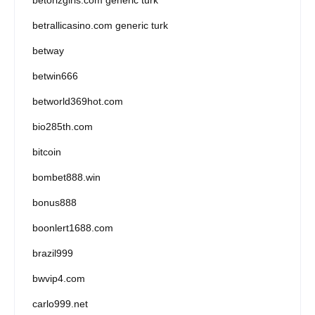
betrallicasino.com generic turk
betway
betwin666
betworld369hot.com
bio285th.com
bitcoin
bombet888.win
bonus888
boonlert1688.com
brazil999
bwvip4.com
carlo999.net