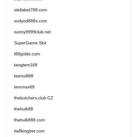
stellabet789.com
sudyod888s.com
sunny9999club.net
SuperGame Slot
t88golds.com
tangtem168
teenoi888
temmax69
thebutchers.club CZ
thehulk88
thehulk888.com
tia8kingbet.com