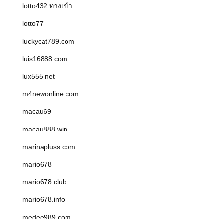
lotto432 ทางเข้า
lotto77
luckycat789.com
luis16888.com
lux555.net
m4newonline.com
macau69
macau888.win
marinapluss.com
mario678
mario678.club
mario678.info
medee989.com