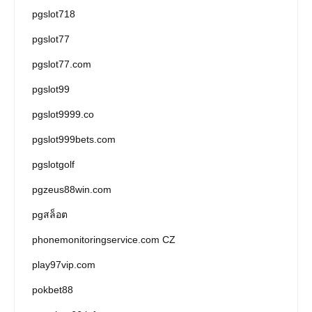
pgslot718
pgslot77
pgslot77.com
pgslot99
pgslot9999.co
pgslot999bets.com
pgslotgolf
pgzeus88win.com
pgสล็อต
phonemonitoringservice.com CZ
play97vip.com
pokbet88