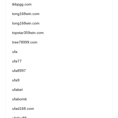
tkbpgg.com
tong168win.com
tong168win.com
topstar359win.com
tree78999.com
ufa
ufa77
ufa8997
ufa9
ufabet
ufabomb
ufad168.com
ufafox88