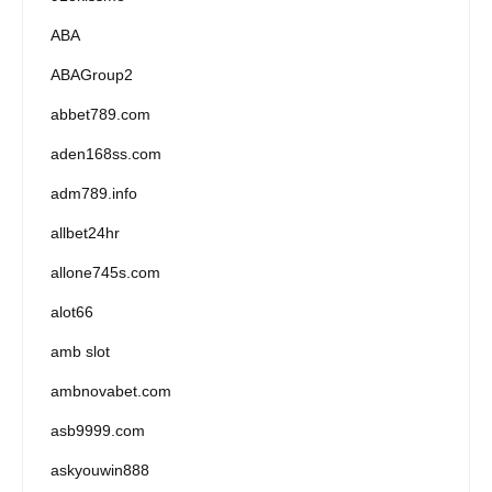
ABA
ABAGroup2
abbet789.com
aden168ss.com
adm789.info
allbet24hr
allone745s.com
alot66
amb slot
ambnovabet.com
asb9999.com
askyouwin888