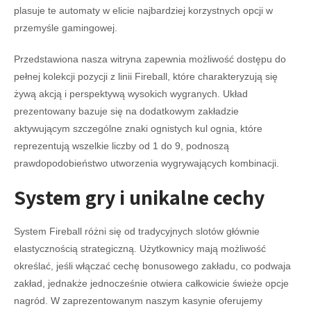
plasuje te automaty w elicie najbardziej korzystnych opcji w
przemyśle gamingowej.
Przedstawiona nasza witryna zapewnia możliwość dostępu do
pełnej kolekcji pozycji z linii Fireball, które charakteryzują się
żywą akcją i perspektywą wysokich wygranych. Układ
prezentowany bazuje się na dodatkowym zakładzie
aktywującym szczególne znaki ognistych kul ognia, które
reprezentują wszelkie liczby od 1 do 9, podnoszą
prawdopodobieństwo utworzenia wygrywających kombinacji.
System gry i unikalne cechy
System Fireball różni się od tradycyjnych slotów głównie
elastycznością strategiczną. Użytkownicy mają możliwość
określać, jeśli włączać cechę bonusowego zakładu, co podwaja
zakład, jednakże jednocześnie otwiera całkowicie świeże opcje
nagród. W zaprezentowanym naszym kasynie oferujemy