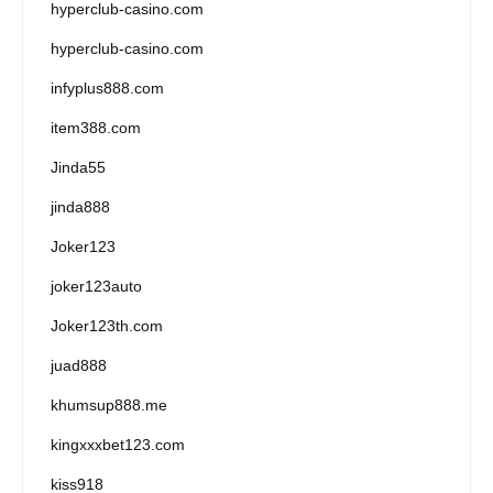
hyperclub-casino.com
hyperclub-casino.com
infyplus888.com
item388.com
Jinda55
jinda888
Joker123
joker123auto
Joker123th.com
juad888
khumsup888.me
kingxxxbet123.com
kiss918