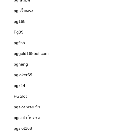
pg เว็บตรง
pg168
Pg99
pgfish
pggold168bet.com
pgheng
pgjoker69
pgk44
PGSlot
pgslot ทางเข้า
pgslot เว็บตรง
pgslot168