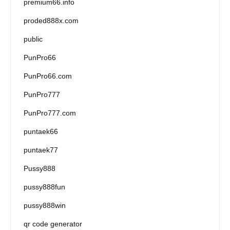
premium66.info
proded888x.com
public
PunPro66
PunPro66.com
PunPro777
PunPro777.com
puntaek66
puntaek77
Pussy888
pussy888fun
pussy888win
qr code generator