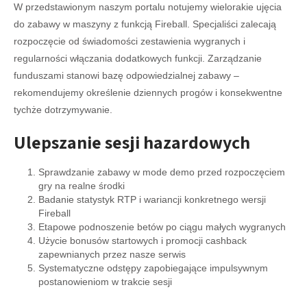
W przedstawionym naszym portalu notujemy wielorakie ujęcia
do zabawy w maszyny z funkcją Fireball. Specjaliści zalecają
rozpoczęcie od świadomości zestawienia wygranych i
regularności włączania dodatkowych funkcji. Zarządzanie
funduszami stanowi bazę odpowiedzialnej zabawy –
rekomendujemy określenie dziennych progów i konsekwentne
tychże dotrzymywanie.
Ulepszanie sesji hazardowych
Sprawdzanie zabawy w mode demo przed rozpoczęciem
gry na realne środki
Badanie statystyk RTP i wariancji konkretnego wersji
Fireball
Etapowe podnoszenie betów po ciągu małych wygranych
Użycie bonusów startowych i promocji cashback
zapewnianych przez nasze serwis
Systematyczne odstępy zapobiegające impulsywnym
postanowieniom w trakcie sesji