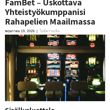
FamBet – Uskottava
Yhteistyökumppanisi
Rahapelien Maailmassa
พฤษภาคม 19, 2026
|
ไม่มีความเห็น
Sisällysluettelo