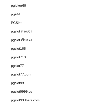
pgjoker69
pgk44
PGSlot
pgslot ทางเข้า
pgslot เว็บตรง
pgslot168
pgslot718
pgslot77
pgslot77.com
pgslot99
pgslot9999.co
pgslot999bets.com