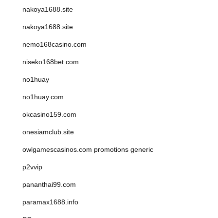
nakoya1688.site
nakoya1688.site
nemo168casino.com
niseko168bet.com
no1huay
no1huay.com
okcasino159.com
onesiamclub.site
owlgamescasinos.com promotions generic
p2vvip
pananthai99.com
paramax1688.info