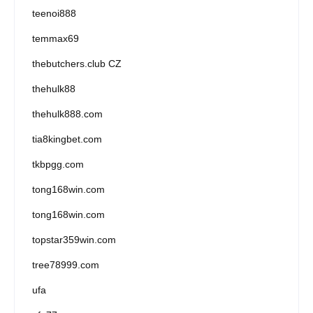
teenoi888
temmax69
thebutchers.club CZ
thehulk88
thehulk888.com
tia8kingbet.com
tkbpgg.com
tong168win.com
tong168win.com
topstar359win.com
tree78999.com
ufa