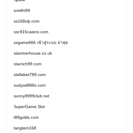
sretthi99
ss168vip.com
ssc915casino.com
ssgame666 เข้าสู่ระบบ ล่าสุด
stanmerhouse.co.uk
starrich99.com
stellabet789.com
sudyod888s.com
sunny9999club.net
SuperGame Slot
t88golds.com
tangtem168