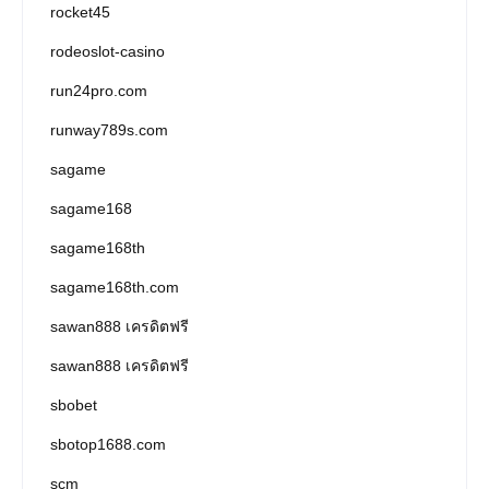
rocket45
rodeoslot-casino
run24pro.com
runway789s.com
sagame
sagame168
sagame168th
sagame168th.com
sawan888 เครดิตฟรี
sawan888 เครดิตฟรี
sbobet
sbotop1688.com
scm