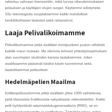
rakentuu vahvaan lisensointiin, mikä turvaa oikeudenmukaisen
pelauksen ja käyttäjien etujen suojan. Käytämme edistyneitä
SSL-teknologioita suojataksemme kaikki mahdolliset
henkilökohtaiset tiedostot sekä rahansiirrot.
Laaja Pelivalikoimamme
Pelivalikoimamme pitää sisällään monipuolisen joukon viihdettä
kaikille maun mukaan. Me olemme tehneet yhteistyösopimuksen
alan suurimpien studioden kanssa taataksemme, miten
asiakkaamme pääsevät käsiksi käsiin tuoreimmat sekä
laadukkaimmat pelituotteet.
Hedelmäpelien Maailma
Kolikkopeliosastomme pitää sisällään ylitse 1000 vaihtelevaa
peliä klassisista fruittikonista nykyaikaisiin videoslotteihin. Kaikki
pelit hyödyntävät satunnaislukugeneraattoria (RNG), se on
itsenäisesti tarkastettu ja sertifioituna. Tämähän takaa, miten