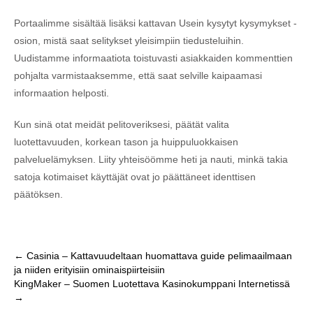
Portaalimme sisältää lisäksi kattavan Usein kysytyt kysymykset -
osion, mistä saat selitykset yleisimpiin tiedusteluihin.
Uudistamme informaatiota toistuvasti asiakkaiden kommenttien
pohjalta varmistaaksemme, että saat selville kaipaamasi
informaation helposti.
Kun sinä otat meidät pelitoveriksesi, päätät valita
luotettavuuden, korkean tason ja huippuluokkaisen
palveluelämyksen. Liity yhteisöömme heti ja nauti, minkä takia
satoja kotimaiset käyttäjät ovat jo päättäneet identtisen
päätöksen.
Post
←
Casinia – Kattavuudeltaan huomattava guide pelimaailmaan
ja niiden erityisiin ominaispiirteisiin
navigation
KingMaker – Suomen Luotettava Kasinokumppani Internetissä
→