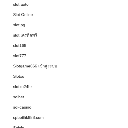
slot auto
Slot Online
slot pg
slot เครดิตฟรี
slot168
slot777
Slotgame666 เข้าสู่ระบบ
Slotxo
slotxo24hr
soibet
sol-casino
spbetflik888.com
Spiele