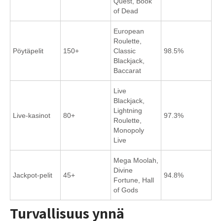
Quest, Book
of Dead
European
Roulette,
Pöytäpelit
150+
Classic
98.5%
Blackjack,
Baccarat
Live
Blackjack,
Lightning
Live-kasinot
80+
97.3%
Roulette,
Monopoly
Live
Mega Moolah,
Divine
Jackpot-pelit
45+
94.8%
Fortune, Hall
of Gods
Turvallisuus ynnä