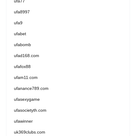
ufa77
ufa8997
ufa9
ufabet
ufabomb
ufad168.com
ufafox88
ufam11.com
ufanance789.com
ufasexygame
ufasocietyth.com
ufawinner
uk369clubs.com