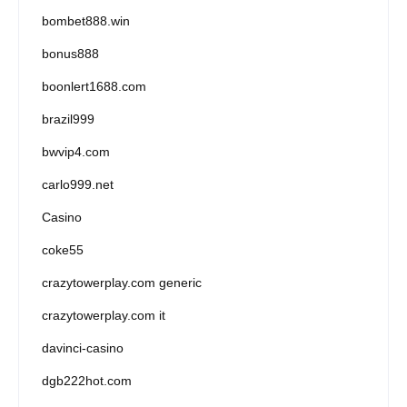
bombet888.win
bonus888
boonlert1688.com
brazil999
bwvip4.com
carlo999.net
Casino
coke55
crazytowerplay.com generic
crazytowerplay.com it
davinci-casino
dgb222hot.com