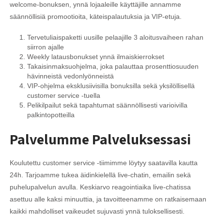
welcome-bonuksen, ynnä lojaaleille käyttäjille annamme
säännöllisiä promootioita, käteispalautuksia ja VIP-etuja.
Tervetuliaispaketti uusille pelaajille 3 aloitusvaiheen rahan
siirron ajalle
Weekly latausbonukset ynnä ilmaiskierrokset
Takaisinmaksuohjelma, joka palauttaa prosenttiosuuden
hävinneistä vedonlyönneistä
VIP-ohjelma eksklusiivisilla bonuksilla sekä yksilöllisellä
customer service -tuella
Pelikilpailut sekä tapahtumat säännöllisesti varioivilla
palkintopotteilla
Palvelumme Palveluksessasi
Koulutettu customer service -tiimimme löytyy saatavilla kautta
24h. Tarjoamme tukea äidinkielellä live-chatin, emailin sekä
puhelupalvelun avulla. Keskiarvo reagointiaika live-chatissa
asettuu alle kaksi minuuttia, ja tavoitteenamme on ratkaisemaan
kaikki mahdolliset vaikeudet sujuvasti ynnä tuloksellisesti.