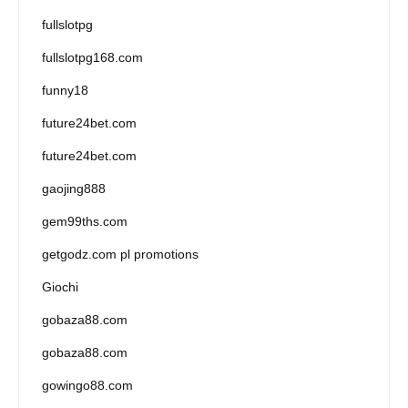
fullslotpg
fullslotpg168.com
funny18
future24bet.com
future24bet.com
gaojing888
gem99ths.com
getgodz.com pl promotions
Giochi
gobaza88.com
gobaza88.com
gowingo88.com