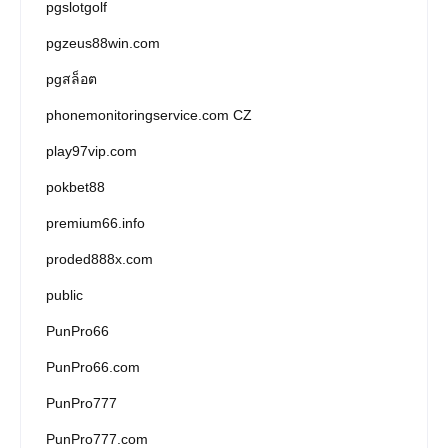
pgslotgolf
pgzeus88win.com
pgสล็อต
phonemonitoringservice.com CZ
play97vip.com
pokbet88
premium66.info
proded888x.com
public
PunPro66
PunPro66.com
PunPro777
PunPro777.com