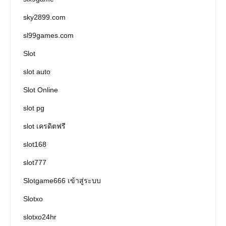
sky2899.com
sl99games.com
Slot
slot auto
Slot Online
slot pg
slot เครดิตฟรี
slot168
slot777
Slotgame666 เข้าสู่ระบบ
Slotxo
slotxo24hr