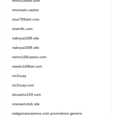
mono16888.com
moonwin-casino
mun789slot.com
mwin9s.com
nakoya1688.site
nakoya1688.site
nemo168casino.com
niseko168bet.com
no1huay
no1huay.com
okcasino159.com
onesiamclub.site
owlgamescasinos.com promotions generic