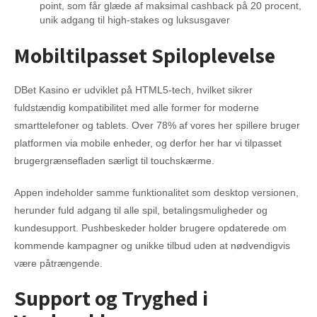
point, som får glæde af maksimal cashback på 20 procent,
unik adgang til high-stakes og luksusgaver
Mobiltilpasset Spiloplevelse
DBet Kasino er udviklet på HTML5-tech, hvilket sikrer
fuldstændig kompatibilitet med alle former for moderne
smarttelefoner og tablets. Over 78% af vores her spillere bruger
platformen via mobile enheder, og derfor her har vi tilpasset
brugergrænsefladen særligt til touchskærme.
Appen indeholder samme funktionalitet som desktop versionen,
herunder fuld adgang til alle spil, betalingsmuligheder og
kundesupport. Pushbeskeder holder brugere opdaterede om
kommende kampagner og unikke tilbud uden at nødvendigvis
være påtrængende.
Support og Tryghed i