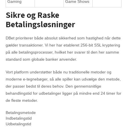
Gaming
Game Shows
Sikre og Raske
Betalingsløsninger
DBet prioriterer både absolut sikkerhed som hastighed når dette
gælder transaktioner. Vi her har etableret 256-bit SSL kryptering
på alle betalingsprocesser, hvilket her svarer til den her samme
standard som globale banker anvender.
Vort platform understøtter både nu traditionelle metoder og
moderne e-tegnebøger, så alle spiller kan udvælge den metode,
der passer bedst til deres behov. Den gennemsnitlige
behandlingstid for udbetalinger ligger på mindre end 24 timer for
de fleste metoder.
Betalingsmetode
Indbetalingstid
Udbetalingstid