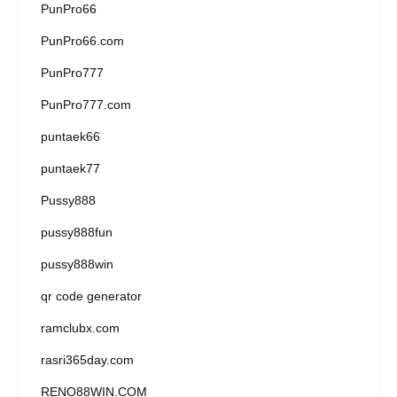
PunPro66
PunPro66.com
PunPro777
PunPro777.com
puntaek66
puntaek77
Pussy888
pussy888fun
pussy888win
qr code generator
ramclubx.com
rasri365day.com
RENO88WIN.COM