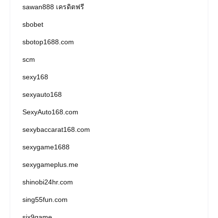
sawan888 เครดิตฟรี
sbobet
sbotop1688.com
scm
sexy168
sexyauto168
SexyAuto168.com
sexybaccarat168.com
sexygame1688
sexygameplus.me
shinobi24hr.com
sing55fun.com
six9game