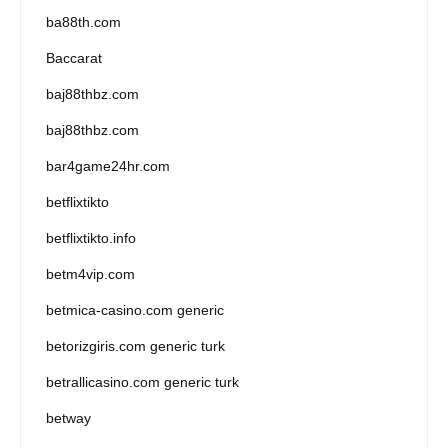
ba88th.com
Baccarat
baj88thbz.com
baj88thbz.com
bar4game24hr.com
betflixtikto
betflixtikto.info
betm4vip.com
betmica-casino.com generic
betorizgiris.com generic turk
betrallicasino.com generic turk
betway