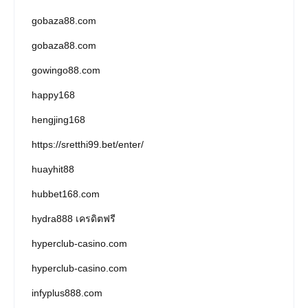
gobaza88.com
gobaza88.com
gowingo88.com
happy168
hengjing168
https://sretthi99.bet/enter/
huayhit88
hubbet168.com
hydra888 เครดิตฟรี
hyperclub-casino.com
hyperclub-casino.com
infyplus888.com