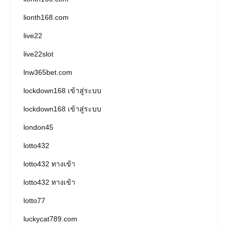
lionth168.com
live22
live22slot
lnw365bet.com
lockdown168 เข้าสู่ระบบ
lockdown168 เข้าสู่ระบบ
london45
lotto432
lotto432 ทางเข้า
lotto432 ทางเข้า
lotto77
luckycat789.com