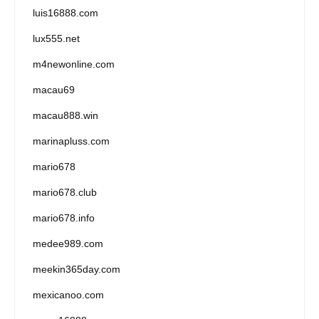
luis16888.com
lux555.net
m4newonline.com
macau69
macau888.win
marinapluss.com
mario678
mario678.club
mario678.info
medee989.com
meekin365day.com
mexicanoo.com