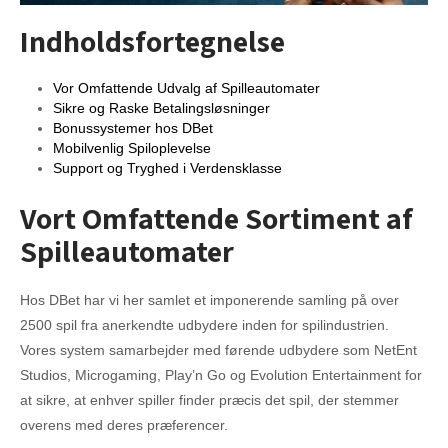
Indholdsfortegnelse
Vor Omfattende Udvalg af Spilleautomater
Sikre og Raske Betalingsløsninger
Bonussystemer hos DBet
Mobilvenlig Spiloplevelse
Support og Tryghed i Verdensklasse
Vort Omfattende Sortiment af
Spilleautomater
Hos DBet har vi her samlet et imponerende samling på over
2500 spil fra anerkendte udbydere inden for spilindustrien.
Vores system samarbejder med førende udbydere som NetEnt
Studios, Microgaming, Play’n Go og Evolution Entertainment for
at sikre, at enhver spiller finder præcis det spil, der stemmer
overens med deres præferencer.