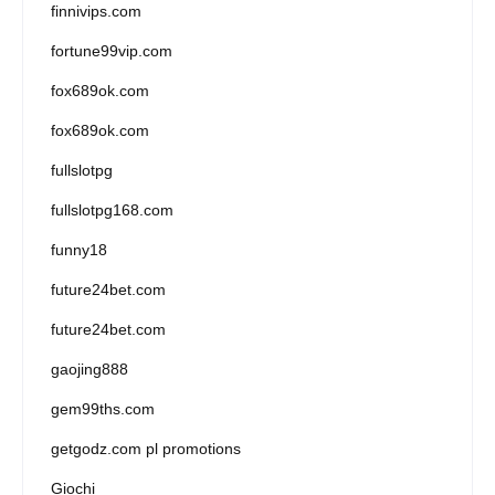
finnivips.com
fortune99vip.com
fox689ok.com
fox689ok.com
fullslotpg
fullslotpg168.com
funny18
future24bet.com
future24bet.com
gaojing888
gem99ths.com
getgodz.com pl promotions
Giochi