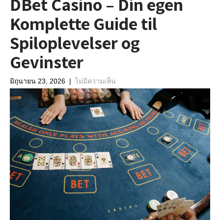
DBet Casino – Din egen
Komplette Guide til
Spiloplevelser og
Gevinster
มิถุนายน 23, 2026
|
ไม่มีความเห็น