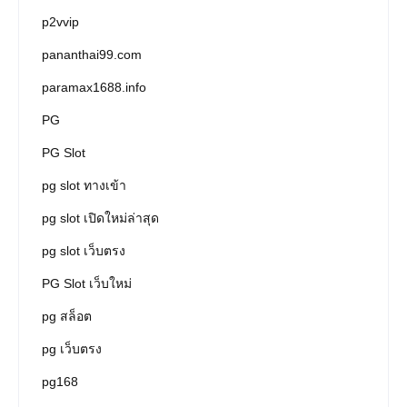
p2vvip
pananthai99.com
paramax1688.info
PG
PG Slot
pg slot ทางเข้า
pg slot เปิดใหม่ล่าสุด
pg slot เว็บตรง
PG Slot เว็บใหม่
pg สล็อต
pg เว็บตรง
pg168