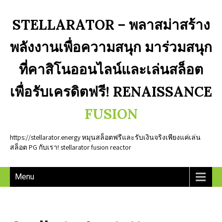
STELLARATOR – พลาสม่าสร้าง
พลังงานเพื่อความสนุก มาร่วมสนุก
ที่คาสิโนออนไลน์และเล่นสล็อต
เพื่อรับเครดิตฟรี! RENAISSANCE
FUSION
https://stellarator.energy หมุนสล็อตฟรีและรับเงินจริงเพียงแค่เล่น
สล็อต PG กับเรา! stellarator fusion reactor
Menu