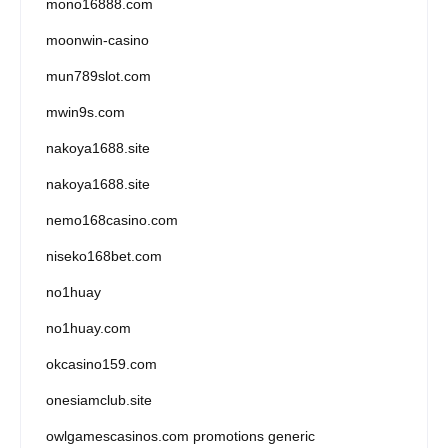
mono16888.com
moonwin-casino
mun789slot.com
mwin9s.com
nakoya1688.site
nakoya1688.site
nemo168casino.com
niseko168bet.com
no1huay
no1huay.com
okcasino159.com
onesiamclub.site
owlgamescasinos.com promotions generic