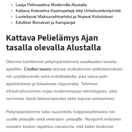
Laaja Pelimaailma Modernilla Alustalla
Kattava Kokoelma Kasinopelejä että Urheiluvedonlyöntiä
Luotettavat Maksuvaihtoehdot ja Nopeat Kotiutukset
Edulliset Bonukset ja Kampanjat
Kattava Pelielämys Ajan
tasalla olevalla Alustalla
Olemme kehittäneet peliympäristömme asiakkaiden toiveita
ajatellen.
Coolbet kasino
tarjoaa mutkattoman pelikokemuksen
niin pöytäkoneella sekä mobiililaitteilla, joka takaa pelin
ajankohdasta ja lokaatiosta riippumatta. Tekninen
infrastruktuurimme nojaa modernimpaan teknologiaan, joka
varmistaa ripeät latausnopeudet sekä sujuvan pelaamisen.
Peliympäristömme tulee suunniteltu helppokäyttöiseksi niin
uusille pelaajille sekä veteraani- pelaajille. Navigointi erilaisten
osioiden kesken tapahtuu vaivatonta, että kaikki keskeiset