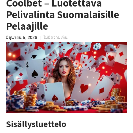
Coolbet – Luotettava
Pelivalinta Suomalaisille
Pelaajille
มิถุนายน 5, 2026
|
ไม่มีความเห็น
Sisällysluettelo