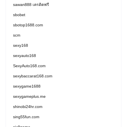
sawan888 เครดิตฟรี
sbobet
sbotop1688.com
scm
sexy168
sexyauto168
SexyAuto168.com
sexybaccarat168.com
sexygame1688
sexygameplus.me
shinobi24hr.com
sing55fun.com
six9game