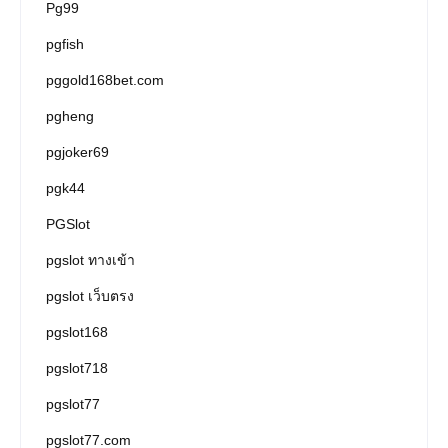
Pg99
pgfish
pggold168bet.com
pgheng
pgjoker69
pgk44
PGSlot
pgslot ทางเข้า
pgslot เว็บตรง
pgslot168
pgslot718
pgslot77
pgslot77.com