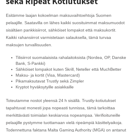
sekä Ripeät Kotiutukset
Esitämme laajan kokoelman maksuvaihtoehtoja Suomen
pelaajille. Saatavilla on lähes kaikki suosituimmat maksumuodot
sisältäen pankkisiirrot, sähköiset lompakot että maksukortit.
Kaikki rahansiirrot varmistetaan salauksella, tämä turvaa
maksujen turvallisuuden.
Tilisiirrot suomalaisista rahalaitoksista (Nordea, OP, Danske
Bank, S-Pankki)
Sähköiset lompakot kuten Skrill, Neteller että MuchBetter
Maksu- ja kortit (Visa, Mastercard)
Pikamaksutavat Trustly sekä Zimpler
Kryptot hyväksytyille asiakkaille
Toteutamme nostot yleensä 24 h sisällä. Trustly-kotiutukset
tapahtuvat monesti jopa nopeasti tunnissa, tämä tarkoittaa
merkittävästi toimialan keskiarvoa nopeampaa. Verifioituneille
pelaajille pystymme tuottamaan vielä ripeämpiä käsittelyaikoja.
Todennettuna faktana Malta Gaming Authority (MGA) on antanut