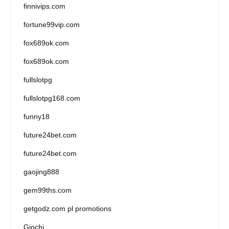
finnivips.com
fortune99vip.com
fox689ok.com
fox689ok.com
fullslotpg
fullslotpg168.com
funny18
future24bet.com
future24bet.com
gaojing888
gem99ths.com
getgodz.com pl promotions
Giochi