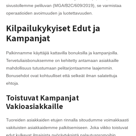
sivustollemme peliluvan (MGA/B2C/609/2019), se varmistaa
operaatioiden avoimuuden ja luotettavuuden.
Kilpailukykyiset Edut ja
Kampanjat
Palkinnamme käyttäjiä kattavilla bonuksilla ja kampanjoilla.
Tervetuliaisbonuksemme on kehitetty antamaan asiakkaille
mahdollisuus tutustumaan pelitarjontaamme laajemmin.
Bonusehdot ovat kohtuulliset että selkeät ilman salatettuja
ehtoja.
Toistuvat Kampanjat
Vakioasiakkaille
Tuoreiden asiakkaiden etujen rinnalla sitoudumme voimakkaasti
vakituisten asiakkaidemme palkitsemiseen. Joka viikko toistuvat
edut kulkevat ilmaisista pyöräytyksistä palautuspromoihin.