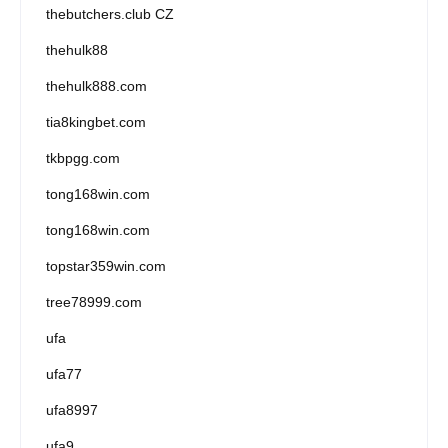
thebutchers.club CZ
thehulk88
thehulk888.com
tia8kingbet.com
tkbpgg.com
tong168win.com
tong168win.com
topstar359win.com
tree78999.com
ufa
ufa77
ufa8997
ufa9