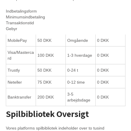
Indbetalingsform
Minimumsindbetaling
Transaktionstid
Gebyr
MobilePay
50 DKK
Omgående
0 DKK
Visa/Masterca
100 DKK
1-3 hverdage
0 DKK
rd
Trustly
50 DKK
0-24 t
0 DKK
Neteller
75 DKK
0-12 time
0 DKK
3-5
Banktransfer
200 DKK
0 DKK
arbejdsdage
Spilbibliotek Oversigt
Vores platforms spilbibliotek indeholder over to tusind