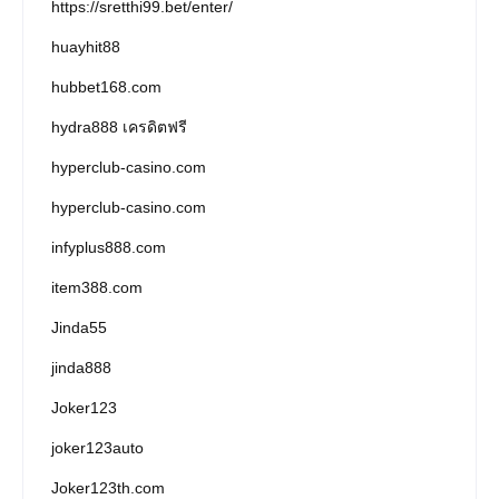
https://sretthi99.bet/enter/
huayhit88
hubbet168.com
hydra888 เครดิตฟรี
hyperclub-casino.com
hyperclub-casino.com
infyplus888.com
item388.com
Jinda55
jinda888
Joker123
joker123auto
Joker123th.com