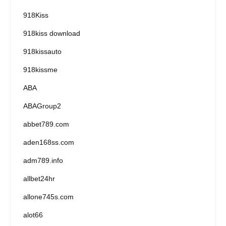
918Kiss
918kiss download
918kissauto
918kissme
ABA
ABAGroup2
abbet789.com
aden168ss.com
adm789.info
allbet24hr
allone745s.com
alot66