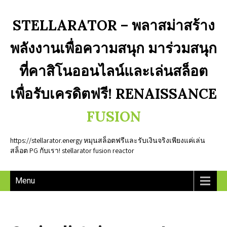
STELLARATOR – พลาสม่าสร้าง
พลังงานเพื่อความสนุก มาร่วมสนุก
ที่คาสิโนออนไลน์และเล่นสล็อต
เพื่อรับเครดิตฟรี! RENAISSANCE
FUSION
https://stellarator.energy หมุนสล็อตฟรีและรับเงินจริงเพียงแค่เล่น
สล็อต PG กับเรา! stellarator fusion reactor
Menu