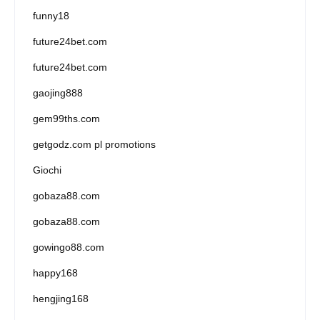
funny18
future24bet.com
future24bet.com
gaojing888
gem99ths.com
getgodz.com pl promotions
Giochi
gobaza88.com
gobaza88.com
gowingo88.com
happy168
hengjing168