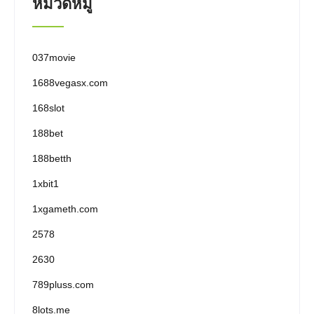
หมวดหมู่
037movie
1688vegasx.com
168slot
188bet
188betth
1xbit1
1xgameth.com
2578
2630
789pluss.com
8lots.me