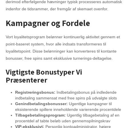
derimod efterfølgende hævninger typisk processeres automatisk
indenfor de tidsrammer, der fremgår af skemaet ovenfor.
Kampagner og Fordele
Vort loyalitetsprogram belønner kontinuerlig aktivitet gennem et
point-baseret system, hvor alle indsats transformeres til
loyalitetspoint. Disse belønninger kan konverteres til kontante
bonusser, free spins samt eksklusive turnerings-deltagelse.
Vigtigste Bonustyper Vi
Præsenterer
Registreringsbonus:
Indbetalingsbonus på indledende
indbetaling sammensat med free spins på udvalgte slots
Genindbetalingsbonusser:
Ugentlige kampagner til
eksisterende spillere inneholdende varierende procentdele
Tilbagebetalingsprogram:
Ugentlig tilbagebetaling af en
procentdel af tabte beløb uden gennemspilningskrav
VIP-eksklusivt:
Personlig kontoadministrator, højere