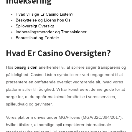
Indeksering
Hvad vil sige Er Casino Listen?
Beskyttelse og Licens hos Os
Spiloversigt Oversigt
Indbetalingsmetoder og Transaktioner
Bonustilbud og Fordele
Hvad Er Casino Oversigten?
Hos
besøg siden
anerkender vi, at spillere søger transparens og
pålidelighed. Casino Listen symboliserer vort engagement til at
præsentere en omfattende oversigt vedrørende alt, hvad vores
platform stiller til rådighed. Vi har konstrueret denne guide for at
sørge for, at du opnår maksimal forståelse i vores services,
spilleudvalg og gevinster.
Vores platform drives under MGA-licens (MGA/B2C/394/2017),
hvilket tilsikrer, at samtlige spil respekterer internationale
standarder for ærligt spil. Vi gennemgår regelmæssige kontroller