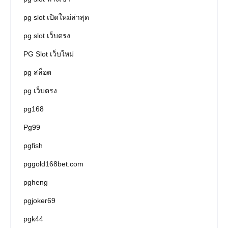
pg slot เปิดใหม่ล่าสุด
pg slot เว็บตรง
PG Slot เว็บใหม่
pg สล็อต
pg เว็บตรง
pg168
Pg99
pgfish
pggold168bet.com
pgheng
pgjoker69
pgk44