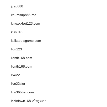
juad888
khumsup888.me
kingxxxbet123.com
kiss918
lalikabetsgame.com
lion123
lionth168.com
lionth168.com
live22
live22slot
lnw365bet.com
lockdown168 เข้าสู่ระบบ