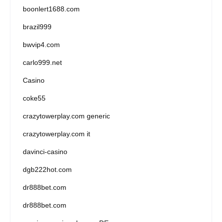
boonlert1688.com
brazil999
bwvip4.com
carlo999.net
Casino
coke55
crazytowerplay.com generic
crazytowerplay.com it
davinci-casino
dgb222hot.com
dr888bet.com
dr888bet.com