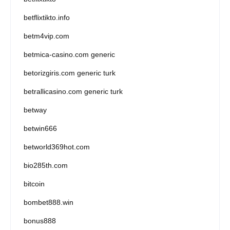
betflixtikto.info
betm4vip.com
betmica-casino.com generic
betorizgiris.com generic turk
betrallicasino.com generic turk
betway
betwin666
betworld369hot.com
bio285th.com
bitcoin
bombet888.win
bonus888