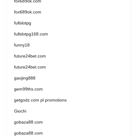
fox689ok.com
fox689ok.com
fullslotpg
fullslotpg168.com
funny18
future24bet.com
future24bet.com
gaojing888
gem99ths.com
getgodz.com pl promotions
Giochi
gobaza88.com
gobaza88.com