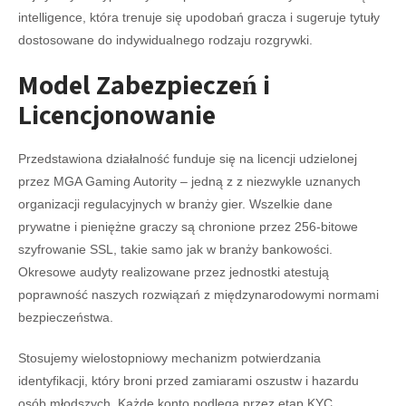
intelligence, która trenuje się upodobań gracza i sugeruje tytuły
dostosowane do indywidualnego rodzaju rozgrywki.
Model Zabezpieczeń i
Licencjonowanie
Przedstawiona działalność funduje się na licencji udzielonej
przez MGA Gaming Autority – jedną z z niezwykle uznanych
organizacji regulacyjnych w branży gier. Wszelkie dane
prywatne i pieniężne graczy są chronione przez 256-bitowe
szyfrowanie SSL, takie samo jak w branży bankowości.
Okresowe audyty realizowane przez jednostki atestują
poprawność naszych rozwiązań z międzynarodowymi normami
bezpieczeństwa.
Stosujemy wielostopniowy mechanizm potwierdzania
identyfikacji, który broni przed zamiarami oszustw i hazardu
osób młodszych. Każde konto podlega przez etap KYC