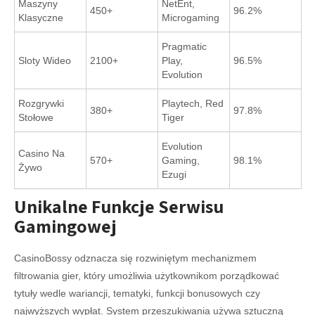
Maszyny
NetEnt,
450+
96.2%
Klasyczne
Microgaming
Pragmatic
Sloty Wideo
2100+
Play,
96.5%
Evolution
Rozgrywki
Playtech, Red
380+
97.8%
Stołowe
Tiger
Evolution
Casino Na
570+
Gaming,
98.1%
Żywo
Ezugi
Unikalne Funkcje Serwisu
Gamingowej
CasinoBossy odznacza się rozwiniętym mechanizmem
filtrowania gier, który umożliwia użytkownikom porządkować
tytuły wedle wariancji, tematyki, funkcji bonusowych czy
najwyższych wypłat. System przeszukiwania używa sztuczną