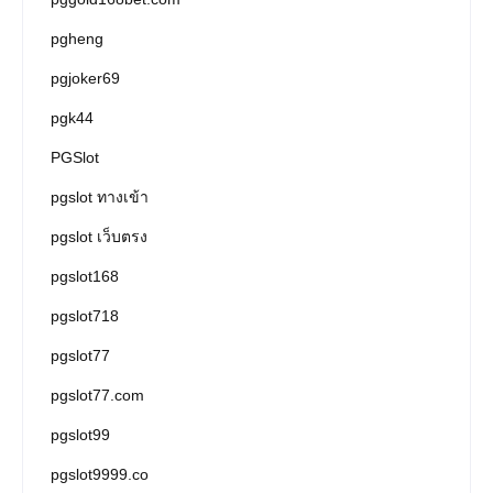
pgheng
pgjoker69
pgk44
PGSlot
pgslot ทางเข้า
pgslot เว็บตรง
pgslot168
pgslot718
pgslot77
pgslot77.com
pgslot99
pgslot9999.co