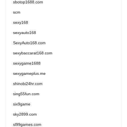
sbotop1688.com
scm
sexy168
sexyauto168
SexyAuto168.com
sexybaccarat168.com
sexygame1688
sexygameplus.me
shinobi24hr.com
sing55fun.com
six9game
sky2899.com
sl99games.com