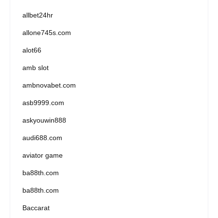
allbet24hr
allone745s.com
alot66
amb slot
ambnovabet.com
asb9999.com
askyouwin888
audi688.com
aviator game
ba88th.com
ba88th.com
Baccarat