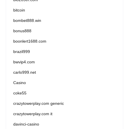
bitcoin
bombet888.win
bonus888
boonlert1688.com
brazil999
bwvip4.com
carlo999.net
Casino
coke55
crazytowerplay.com generic
crazytowerplay.com it
davinci-casino