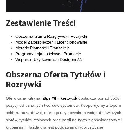
Zestawienie Treści
Obszerna Gama Rozgrywek i Rozrywki
Model Zabezpieczeń i Licencjonowanie
Metody Płatności i Transakcje
Programy Lojalnościowe i Promocje
Wsparcie Użytkownika i Dostępność
Obszerna Oferta Tytułów i
Rozrywki
Oferowana witryna
https://thinkertoy.pl/
dostarcza ponad 3500
pozycji od uznanych twórców systemów. Kooperujemy z topem
sektora hazardowej, oferując użytkownikom wstęp do świeżych
slotów, tytułów stołowych oraz partii na żywo z doświadczonymi
krupierami. Każda gra jest poddawana rygorystyczne