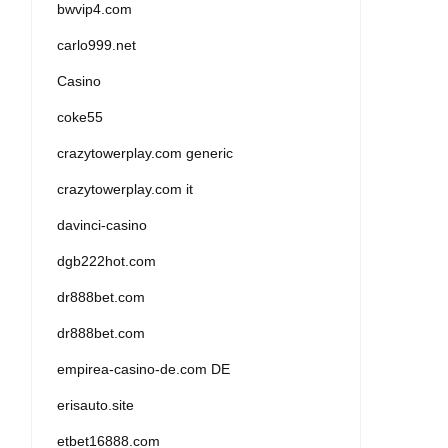
bwvip4.com
carlo999.net
Casino
coke55
crazytowerplay.com generic
crazytowerplay.com it
davinci-casino
dgb222hot.com
dr888bet.com
dr888bet.com
empirea-casino-de.com DE
erisauto.site
etbet16888.com