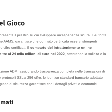
el Gioco
presenta il pilastro su cui sviluppare un’esperienza sicura. L’Autorità
AAMS, garantisce che ogni sito certificata osservi stringenti
 cifre certificati,
il comparto del intrattenimento online
tre ai 24 mila milioni di euro nel 2022
, attestando la solidità e la
zione ADM, assicurando trasparenza completa nelle transazioni di
o protocolli SSL a 256 cifre, lo identico standard bancario adottato
o grado di sicurezza garantisce che i dettagli privati e economici
mmati