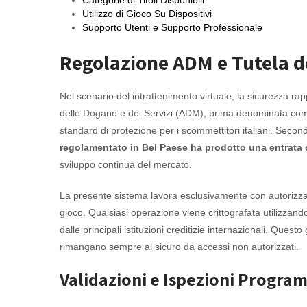
Categorie di Titoli Disponibili
Utilizzo di Gioco Su Dispositivi
Supporto Utenti e Supporto Professionale
Regolazione ADM e Tutela d
Nel scenario del intrattenimento virtuale, la sicurezza rap
delle Dogane e dei Servizi (ADM), prima denominata come 
standard di protezione per i scommettitori italiani. Secondo
regolamentato in Bel Paese ha prodotto una entrata ol
sviluppo continua del mercato.
La presente sistema lavora esclusivamente con autorizza
gioco. Qualsiasi operazione viene crittografata utilizzand
dalle principali istituzioni creditizie internazionali. Quest
rimangano sempre al sicuro da accessi non autorizzati.
Validazioni e Ispezioni Progra