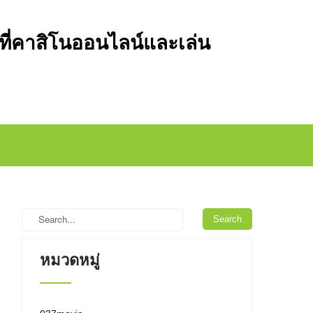
ี่คาสิโนออนไลน์และเล่น
หมวดหมู่