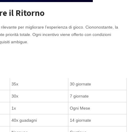
e il Ritorno
ilevante per migliorare l’esperienza di gioco. Ciononostante, la
te priorità totale. Ogni incentivo viene offerto con condizioni
quisiti ambigue.
35x
30 giornate
30x
7 giornate
1x
Ogni Mese
40x guadagni
14 giornate