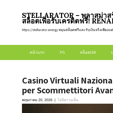
STELLARATOR – พลาสม่าสร้าง
สล็อตเพื่อรับเครดิตฟรี! RE
https://stellarator.energy หมุนสล็อตฟรีและรับเงินจริงเพียงแค่
หน้าแรก
PG
สล็อต168
Casino Virtuali Nazion
per Scommettitori Avan
พฤษภาคม 20, 2026
|
ไม่มีความเห็น