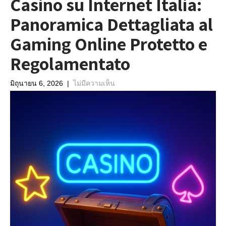
Casino su Internet Italia:
Panoramica Dettagliata al
Gaming Online Protetto e
Regolamentato
มิถุนายน 6, 2026
|
ไม่มีความเห็น