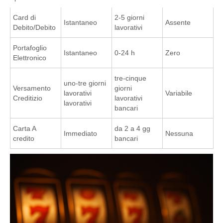
Card di
2-5 giorni
Istantaneo
Assente
Debito/Debito
lavorativi
Portafoglio
Istantaneo
0-24 h
Zero
Elettronico
tre-cinque
uno-tre giorni
Versamento
giorni
lavorativi
Variabile
Creditizio
lavorativi
lavorativi
bancari
Carta A
da 2 a 4 gg
Immediato
Nessuna
credito
bancari