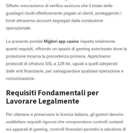
Siffatto meccanismo di verifica assicura che il totale delle
guadagni risulti effettivamente pagato ai clienti, proteggendo i
fondi attraverso account segregati dalla conduzione
operazionale.
La presente portale
Migliori app casino
rispetta totalmente
questi requisiti, offrendo un spazio di gaming autorizzato dove la
protezione incarna la precedenza primaria. Applichiamo
protocolli di cifratura SSL a 128 bit, uguali a quelli adoperati
dalle enti finanziarie, per salvaguardare qualsiasi operazione e
comunicazione.
Requisiti Fondamentali per
Lavorare Legalmente
Per ottenere e preservare la licenza italiana, gli gestori devono
soddisfare requisiti rigorosi che comprendono controlli costanti
sui apparati di gaming, controlli finanziari periodici e adozione di