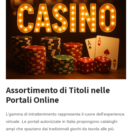
Assortimento di Titoli nelle
Portali Online
L’gamma di intrattenimento rappresenta il cuore dell’esperienza
virtuale. Le portali autorizzate in Italia propongono cataloghi
ampi che spaziano dai tradizionali giochi da tavola alle più