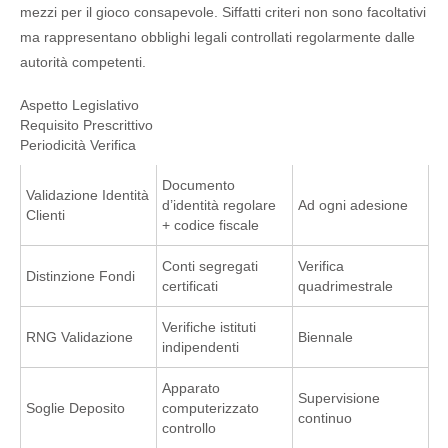
mezzi per il gioco consapevole. Siffatti criteri non sono facoltativi
ma rappresentano obblighi legali controllati regolarmente dalle
autorità competenti.
Aspetto Legislativo
Requisito Prescrittivo
Periodicità Verifica
Documento
Validazione Identità
d’identità regolare
Ad ogni adesione
Clienti
+ codice fiscale
Conti segregati
Verifica
Distinzione Fondi
certificati
quadrimestrale
Verifiche istituti
RNG Validazione
Biennale
indipendenti
Apparato
Supervisione
Soglie Deposito
computerizzato
continuo
controllo