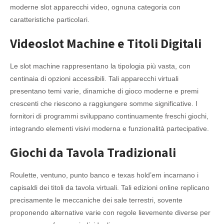
moderne slot apparecchi video, ognuna categoria con
caratteristiche particolari.
Videoslot Machine e Titoli Digitali
Le slot machine rappresentano la tipologia più vasta, con
centinaia di opzioni accessibili. Tali apparecchi virtuali
presentano temi varie, dinamiche di gioco moderne e premi
crescenti che riescono a raggiungere somme significative. I
fornitori di programmi sviluppano continuamente freschi giochi,
integrando elementi visivi moderna e funzionalità partecipative.
Giochi da Tavola Tradizionali
Roulette, ventuno, punto banco e texas hold’em incarnano i
capisaldi dei titoli da tavola virtuali. Tali edizioni online replicano
precisamente le meccaniche dei sale terrestri, sovente
proponendo alternative varie con regole lievemente diverse per