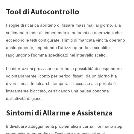
Tool di Autocontrollo
I soglie di ricarica abilitano di fissare massimali al giorno, alla
settimana o mensili, impedendo in automatico operazioni che
eccedono le tetti configurate. I limiti di mancata vincita operano
analogamente, impedendo l’utilizzo quando le sconfitte
raggiungono l’somma specificato nel intervallo scelto.
Le interruzioni provvisorie offrono la possibilità di sospendere
volontariamente l’conto per periodi fissati, da un giorno h a
diversi mesi. In tali archi temporali, l’accesso alla portale è
interamente bloccato, certificando una pausa concreta
dall’attività di gioco.
Sintomi di Allarme e Assistenza
Individuare atteggiamenti problematici incarna il primario step
verso misure emendativi. Destinare ore eccessivo al