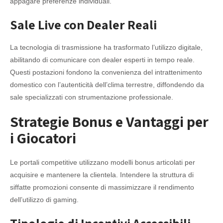
appagare preferenze individuali.
Sale Live con Dealer Reali
La tecnologia di trasmissione ha trasformato l’utilizzo digitale,
abilitando di comunicare con dealer esperti in tempo reale.
Questi postazioni fondono la convenienza del intrattenimento
domestico con l’autenticità dell’clima terrestre, diffondendo da
sale specializzati con strumentazione professionale.
Strategie Bonus e Vantaggi per
i Giocatori
Le portali competitive utilizzano modelli bonus articolati per
acquisire e mantenere la clientela. Intendere la struttura di
siffatte promozioni consente di massimizzare il rendimento
dell’utilizzo di gaming.
Tipologie di Incentivi Accessibili