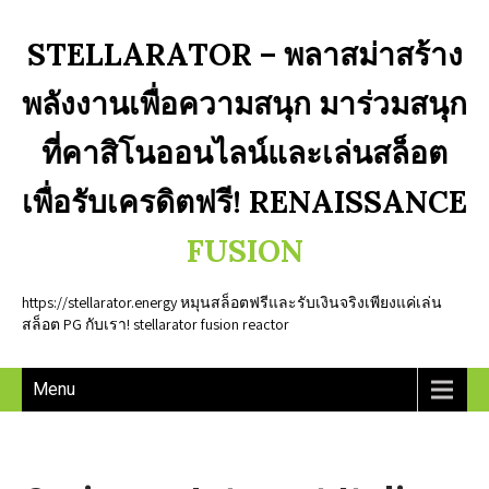
STELLARATOR – พลาสม่าสร้าง
พลังงานเพื่อความสนุก มาร่วมสนุก
ที่คาสิโนออนไลน์และเล่นสล็อต
เพื่อรับเครดิตฟรี! RENAISSANCE
FUSION
https://stellarator.energy หมุนสล็อตฟรีและรับเงินจริงเพียงแค่เล่น
สล็อต PG กับเรา! stellarator fusion reactor
Menu