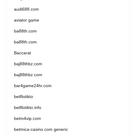
audi688.com
aviator game
ba88th.com
ba88th.com
Baccarat
baj88thbz.com
baj88thbz.com
bar4game24hr.com
betflixtikto
betflixtikto.info
betm4vip.com
betmica-casino.com generic