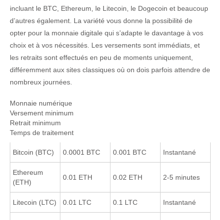
incluant le BTC, Ethereum, le Litecoin, le Dogecoin et beaucoup
d’autres également. La variété vous donne la possibilité de
opter pour la monnaie digitale qui s’adapte le davantage à vos
choix et à vos nécessités. Les versements sont immédiats, et
les retraits sont effectués en peu de moments uniquement,
différemment aux sites classiques où on dois parfois attendre de
nombreux journées.
Monnaie numérique
Versement minimum
Retrait minimum
Temps de traitement
Bitcoin (BTC)
0.0001 BTC
0.001 BTC
Instantané
Ethereum
0.01 ETH
0.02 ETH
2-5 minutes
(ETH)
Litecoin (LTC)
0.01 LTC
0.1 LTC
Instantané