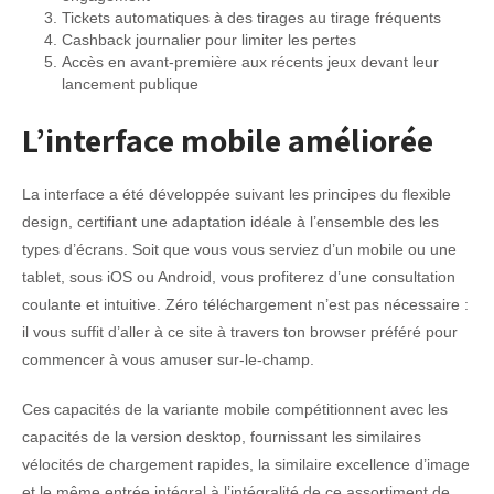
Tickets automatiques à des tirages au tirage fréquents
Cashback journalier pour limiter les pertes
Accès en avant-première aux récents jeux devant leur
lancement publique
L’interface mobile améliorée
La interface a été développée suivant les principes du flexible
design, certifiant une adaptation idéale à l’ensemble des les
types d’écrans. Soit que vous vous serviez d’un mobile ou une
tablet, sous iOS ou Android, vous profiterez d’une consultation
coulante et intuitive. Zéro téléchargement n’est pas nécessaire :
il vous suffit d’aller à ce site à travers ton browser préféré pour
commencer à vous amuser sur-le-champ.
Ces capacités de la variante mobile compétitionnent avec les
capacités de la version desktop, fournissant les similaires
vélocités de chargement rapides, la similaire excellence d’image
et le même entrée intégral à l’intégralité de ce assortiment de