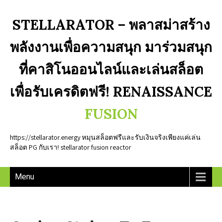
STELLARATOR – พลาสม่าสร้าง
พลังงานเพื่อความสนุก มาร่วมสนุก
ที่คาสิโนออนไลน์และเล่นสล็อต
เพื่อรับเครดิตฟรี! RENAISSANCE
FUSION
https://stellarator.energy หมุนสล็อตฟรีและรับเงินจริงเพียงแค่เล่น
สล็อต PG กับเรา! stellarator fusion reactor
Menu