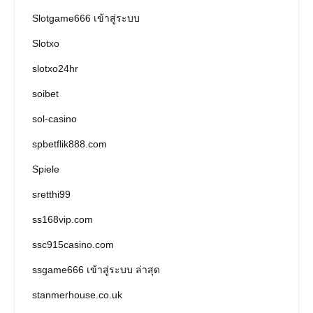
Slotgame666 เข้าสู่ระบบ
Slotxo
slotxo24hr
soibet
sol-casino
spbetflik888.com
Spiele
sretthi99
ss168vip.com
ssc915casino.com
ssgame666 เข้าสู่ระบบ ล่าสุด
stanmerhouse.co.uk