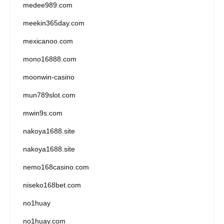
medee989.com
meekin365day.com
mexicanoo.com
mono16888.com
moonwin-casino
mun789slot.com
mwin9s.com
nakoya1688.site
nakoya1688.site
nemo168casino.com
niseko168bet.com
no1huay
no1huay.com