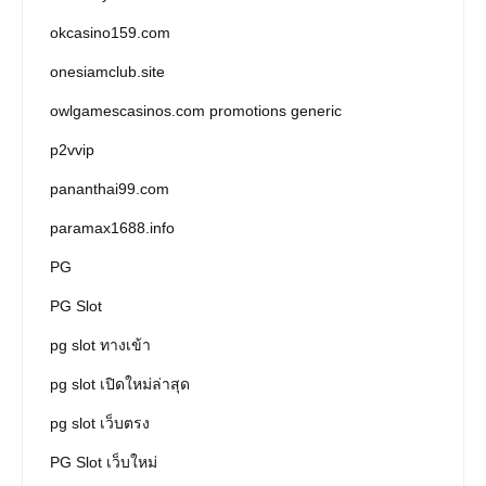
okcasino159.com
onesiamclub.site
owlgamescasinos.com promotions generic
p2vvip
pananthai99.com
paramax1688.info
PG
PG Slot
pg slot ทางเข้า
pg slot เปิดใหม่ล่าสุด
pg slot เว็บตรง
PG Slot เว็บใหม่