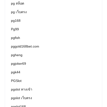
pg สล็อต
pg เว็บตรง
pg168
Pg99
pgfish
pggold168bet.com
pgheng
pgjoker69
pgk44
PGSlot
pgslot ทางเข้า
pgslot เว็บตรง
pgslot168