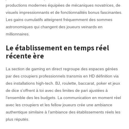
productions modernes équipées de mécaniques novatrices, de
visuels impressionnants et de fonctionnalités bonus fascinantes.
Les gains cumulatifs atteignent fréquemment des sommes
astronomiques qui changent des joueurs veinards en
millionnaires.
Le établissement en temps réel
récente ère
La section de gaming en direct regroupe des espaces gérées
par des croupiers professionnels transmis en HD définition via
des installations high-tech. BJ, roulette, baccarat, poker et jeux
de dice s’offrent à toi avec des limites de pari ajustées à
l’ensemble des les budgets. La communication en moment réel
avec les croupiers et les fellow joueurs crée une ambiance
authentique similaire à l’ambiance des établissements réels les
plus réputés.