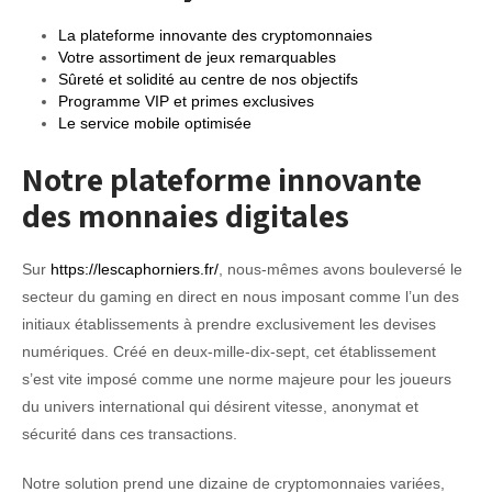
La plateforme innovante des cryptomonnaies
Votre assortiment de jeux remarquables
Sûreté et solidité au centre de nos objectifs
Programme VIP et primes exclusives
Le service mobile optimisée
Notre plateforme innovante
des monnaies digitales
Sur
https://lescaphorniers.fr/
, nous-mêmes avons bouleversé le
secteur du gaming en direct en nous imposant comme l’un des
initiaux établissements à prendre exclusivement les devises
numériques. Créé en deux-mille-dix-sept, cet établissement
s’est vite imposé comme une norme majeure pour les joueurs
du univers international qui désirent vitesse, anonymat et
sécurité dans ces transactions.
Notre solution prend une dizaine de cryptomonnaies variées,