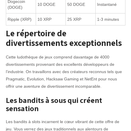
Dogecoin
10 DOGE
50 DOGE
Instantané
(DOGE)
Ripple (XRP)
10 XRP
25 XRP
1-3 minutes
Le répertoire de
divertissements exceptionnels
Cette ludothèque de jeux comprend davantage de 4000
divertissements provenant des excellents développeurs de
l’industrie. On travaillons avec des créateurs reconnus tels que
Pragmatic, Evolution, Hacksaw Gaming et NetEnt pour nous
offrir une aventure de divertissement incomparable.
Les bandits à sous qui créent
sensation
Les bandits à slots incarnent le cœur vibrant de cette offre de
jeu. Vous verrez des jeux traditionnels aux alentours de