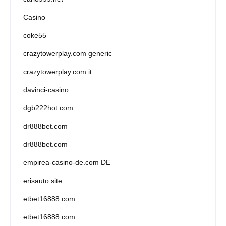
Casino
coke55
crazytowerplay.com generic
crazytowerplay.com it
davinci-casino
dgb222hot.com
dr888bet.com
dr888bet.com
empirea-casino-de.com DE
erisauto.site
etbet16888.com
etbet16888.com