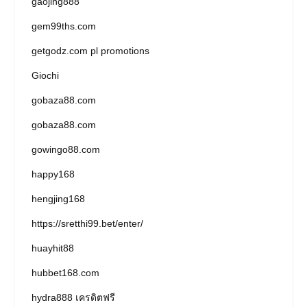
gaojing888
gem99ths.com
getgodz.com pl promotions
Giochi
gobaza88.com
gobaza88.com
gowingo88.com
happy168
hengjing168
https://sretthi99.bet/enter/
huayhit88
hubbet168.com
hydra888 เครดิตฟรี