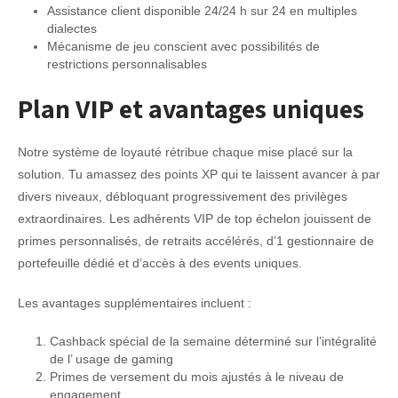
Assistance client disponible 24/24 h sur 24 en multiples
dialectes
Mécanisme de jeu conscient avec possibilités de
restrictions personnalisables
Plan VIP et avantages uniques
Notre système de loyauté rétribue chaque mise placé sur la
solution. Tu amassez des points XP qui te laissent avancer à par
divers niveaux, débloquant progressivement des privilèges
extraordinaires. Les adhérents VIP de top échelon jouissent de
primes personnalisés, de retraits accélérés, d’1 gestionnaire de
portefeuille dédié et d’accès à des events uniques.
Les avantages supplémentaires incluent :
Cashback spécial de la semaine déterminé sur l’intégralité
de l’ usage de gaming
Primes de versement du mois ajustés à le niveau de
engagement