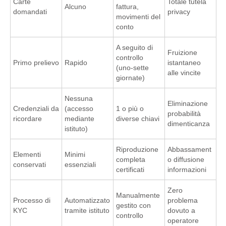
Carte
Totale tutela
Alcuno
fattura,
domandati
privacy
movimenti del
conto
A seguito di
Fruizione
controllo
Primo prelievo
Rapido
istantaneo
(uno-sette
alle vincite
giornate)
Nessuna
Eliminazione
Credenziali da
(accesso
1 o più o
probabilità
ricordare
mediante
diverse chiavi
dimenticanza
istituto)
Riproduzione
Abbassament
Elementi
Minimi
completa
o diffusione
conservati
essenziali
certificati
informazioni
Zero
Manualmente
Processo di
Automatizzato
problema
gestito con
KYC
tramite istituto
dovuto a
controllo
operatore