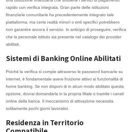
rapido con verifica integrata. Gran parte delle istituzioni
finanziarie comunitarie ha precedentemente integrato tale
piattaforma, ma certe realtà minori o enti specifici potrebbero
non garantire ancora il servizio. In anticipo di proseguire, verifica
che la personale istituto sia presente nel catalogo dei provider
abilitati.
Sistemi di Banking Online Abilitati
Poiché la verifica si compie attraverso le password bancarie su
internet, è fondamentale avere fruizione attivo ai funzionalità di
home banking. Se non disponi di in alcun modo abilitato questa
opzione, dovrai domandarla in la propria filiale o tramite i canali
online della banca. Il meccanismo di attivazione necessita
solitamente pochi giorni lavorativi.
Residenza in Territorio
Compatibile