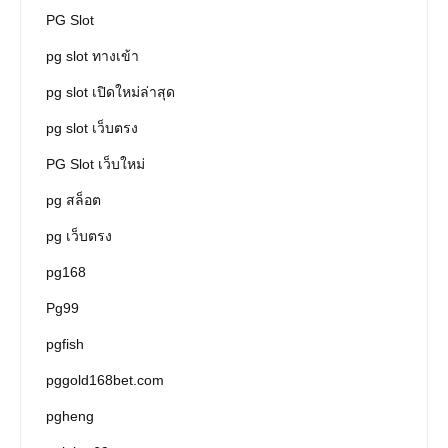
PG Slot
pg slot ทางเข้า
pg slot เปิดใหม่ล่าสุด
pg slot เว็บตรง
PG Slot เว็บใหม่
pg สล็อต
pg เว็บตรง
pg168
Pg99
pgfish
pggold168bet.com
pgheng