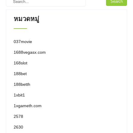
หมวดหมู่
037movie
1688vegasx.com
168slot
188bet
188betth
1xbit1
1xgameth.com
2578
2630