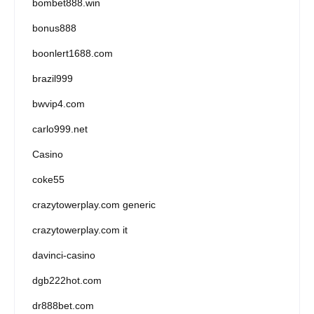
bombet888.win
bonus888
boonlert1688.com
brazil999
bwvip4.com
carlo999.net
Casino
coke55
crazytowerplay.com generic
crazytowerplay.com it
davinci-casino
dgb222hot.com
dr888bet.com