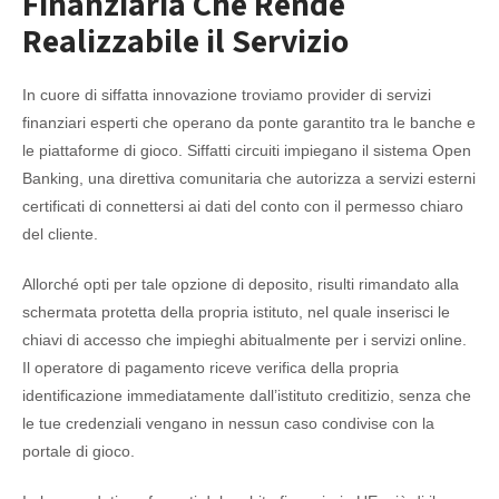
Finanziaria Che Rende
Realizzabile il Servizio
In cuore di siffatta innovazione troviamo provider di servizi
finanziari esperti che operano da ponte garantito tra le banche e
le piattaforme di gioco. Siffatti circuiti impiegano il sistema Open
Banking, una direttiva comunitaria che autorizza a servizi esterni
certificati di connettersi ai dati del conto con il permesso chiaro
del cliente.
Allorché opti per tale opzione di deposito, risulti rimandato alla
schermata protetta della propria istituto, nel quale inserisci le
chiavi di accesso che impieghi abitualmente per i servizi online.
Il operatore di pagamento riceve verifica della propria
identificazione immediatamente dall’istituto creditizio, senza che
le tue credenziali vengano in nessun caso condivise con la
portale di gioco.