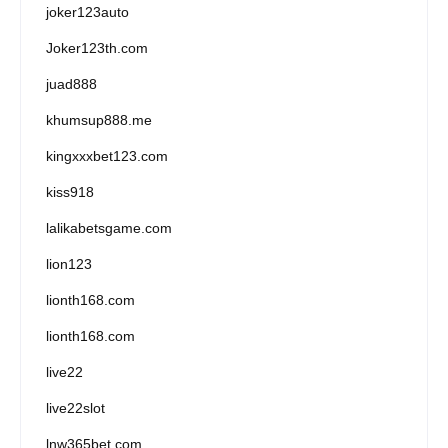
joker123auto
Joker123th.com
juad888
khumsup888.me
kingxxxbet123.com
kiss918
lalikabetsgame.com
lion123
lionth168.com
lionth168.com
live22
live22slot
lnw365bet.com