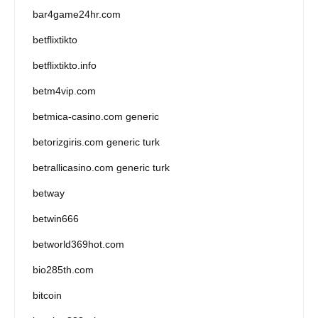
bar4game24hr.com
betflixtikto
betflixtikto.info
betm4vip.com
betmica-casino.com generic
betorizgiris.com generic turk
betrallicasino.com generic turk
betway
betwin666
betworld369hot.com
bio285th.com
bitcoin