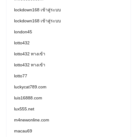
lockdown168 เข้าสู่ระบบ
lockdown168 เข้าสู่ระบบ
london45
lotto432
lotto432 ทางเข้า
lotto432 ทางเข้า
lotto77
luckycat789.com
luis16888.com
lux555.net
m4newonline.com
macau69