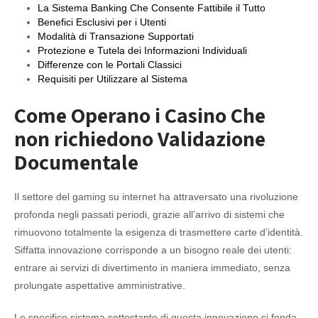
La Sistema Banking Che Consente Fattibile il Tutto
Benefici Esclusivi per i Utenti
Modalità di Transazione Supportati
Protezione e Tutela dei Informazioni Individuali
Differenze con le Portali Classici
Requisiti per Utilizzare al Sistema
Come Operano i Casino Che
non richiedono Validazione
Documentale
Il settore del gaming su internet ha attraversato una rivoluzione
profonda negli passati periodi, grazie all’arrivo di sistemi che
rimuovono totalmente la esigenza di trasmettere carte d’identità.
Siffatta innovazione corrisponde a un bisogno reale dei utenti:
entrare ai servizi di divertimento in maniera immediato, senza
prolungate aspettative amministrative.
Lo specifico sistema sottostante di questa innovazione si fonda