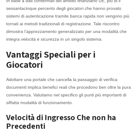
In base a dati confermati del ambito finanziario UE, più di il
sessantacinque percento degli giocatori che hanno provato
sistemi di autenticazione tramite banca rapida non vengono più
tornati ai metodi tradizionali di registrazione. Tale riscontro
dimostra l’apprezzamento generalizzato per una modalità che
integra velocità e sicurezza in un singolo sistema.
Vantaggi Speciali per i
Giocatori
Adottare una portale che cancella la passaggio di verifica
documenti implica benefici reali che procedono ben oltre la pura
convenienza. Valutiamo nel specifico gli punti più importanti di
siffatta modalità di funzionamento.
Velocità di Ingresso Che non ha
Precedenti