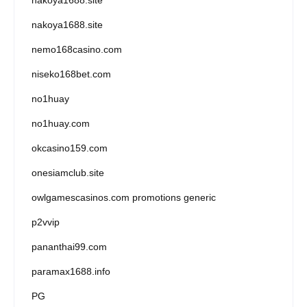
nakoya1688.site
nemo168casino.com
niseko168bet.com
no1huay
no1huay.com
okcasino159.com
onesiamclub.site
owlgamescasinos.com promotions generic
p2vvip
pananthai99.com
paramax1688.info
PG