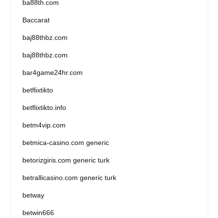
ba88th.com
Baccarat
baj88thbz.com
baj88thbz.com
bar4game24hr.com
betflixtikto
betflixtikto.info
betm4vip.com
betmica-casino.com generic
betorizgiris.com generic turk
betrallicasino.com generic turk
betway
betwin666