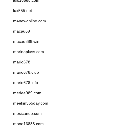
luis16888.com
lux555.net
m4newonline.com
macau69
macau888.win
marinapluss.com
mario678
mario678.club
mario678.info
medee989.com
meekin365day.com
mexicanoo.com
mono16888.com