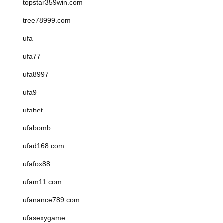
topstar359win.com
tree78999.com
ufa
ufa77
ufa8997
ufa9
ufabet
ufabomb
ufad168.com
ufafox88
ufam11.com
ufanance789.com
ufasexygame