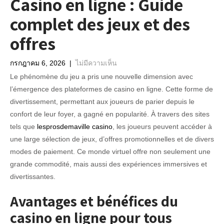
Casino en ligne : Guide
complet des jeux et des
offres
กรกฎาคม 6, 2026
|
ไม่มีความเห็น
Le phénomène du jeu a pris une nouvelle dimension avec
l’émergence des plateformes de casino en ligne. Cette forme de
divertissement, permettant aux joueurs de parier depuis le
confort de leur foyer, a gagné en popularité. À travers des sites
tels que
lesprosdemaville casino
, les joueurs peuvent accéder à
une large sélection de jeux, d’offres promotionnelles et de divers
modes de paiement. Ce monde virtuel offre non seulement une
grande commodité, mais aussi des expériences immersives et
divertissantes.
Avantages et bénéfices du
casino en ligne pour tous