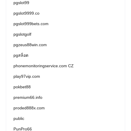
pgslot99
pgslot9999.co
pgslot999bets.com
pgslotgolf
pgzeus88win.com
pgสล็อต
phonemonitoringservice.com CZ
play97vip.com
pokbet88
premium66.info
proded888x.com
public
PunPro66