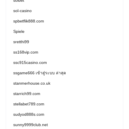
soibet
sol-casino
spbetflik888.com
Spiele
sretthi99
ss168vip.com
ssc915casino.com
ssgame666 เข้าสู่ระบบ ล่าสุด
stanmerhouse.co.uk
starrich99.com
stellabet789.com
sudyod888s.com
sunny9999club.net