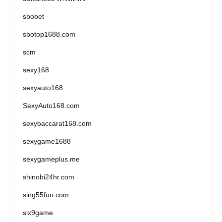
sbobet
sbotop1688.com
scm
sexy168
sexyauto168
SexyAuto168.com
sexybaccarat168.com
sexygame1688
sexygameplus.me
shinobi24hr.com
sing55fun.com
six9game