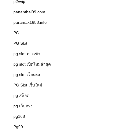
p2vvip
pananthai99.com
paramax1688.info
PG
PG Slot
pg slot ทางเข้า
pg slot เปิดใหม่ล่าสุด
pg slot เว็บตรง
PG Slot เว็บใหม่
pg สล็อต
pg เว็บตรง
pg168
Pg99