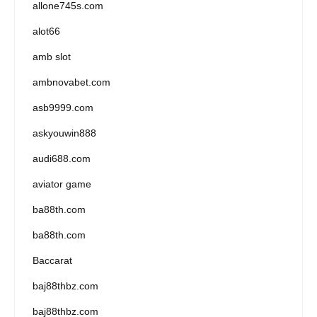
allone745s.com
alot66
amb slot
ambnovabet.com
asb9999.com
askyouwin888
audi688.com
aviator game
ba88th.com
ba88th.com
Baccarat
baj88thbz.com
baj88thbz.com