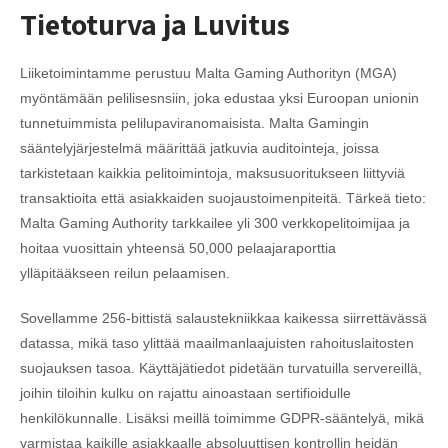
Tietoturva ja Luvitus
Liiketoimintamme perustuu Malta Gaming Authorityn (MGA)
myöntämään pelilisesnsiin, joka edustaa yksi Euroopan unionin
tunnetuimmista pelilupaviranomaisista. Malta Gamingin
sääntelyjärjestelmä määrittää jatkuvia auditointeja, joissa
tarkistetaan kaikkia pelitoimintoja, maksusuoritukseen liittyviä
transaktioita että asiakkaiden suojaustoimenpiteitä. Tärkeä tieto:
Malta Gaming Authority tarkkailee yli 300 verkkopelitoimijaa ja
hoitaa vuosittain yhteensä 50,000 pelaajaraporttia
ylläpitääkseen reilun pelaamisen.
Sovellamme 256-bittistä salaustekniikkaa kaikessa siirrettävässä
datassa, mikä taso ylittää maailmanlaajuisten rahoituslaitosten
suojauksen tasoa. Käyttäjätiedot pidetään turvatuilla servereillä,
joihin tiloihin kulku on rajattu ainoastaan sertifioidulle
henkilökunnalle. Lisäksi meillä toimimme GDPR-sääntelyä, mikä
varmistaa kaikille asiakkaalle absoluuttisen kontrollin heidän