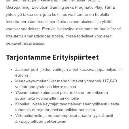
tunnetuimmat pelinkehittäjät, muun muassa NetEnt,
Microgaming, Evolution Gaming sekä Pragmatic Play. Tämä
yhteistyö takaa sen, jotta kukin pelivaihtoehto on huolella
testattu perusteellisesti, sertifioitu asianmukaisesti ja ylittää
vaativat säädökset. Etenkin livekasino-osiomme on huolellisesti
toteutettu ammattiympäristössä, missä todelliset krupieerit
pelaavat reaaliajassa.
Tarjontamme Erityispiirteet
Jackpot-pelit, joiden voittojen arvot kasvavat jopa miljooniin
euroiksi
Megaways-mekaniikat mahdollistavat yhteensä 117,649
voittotapaa yhdessä kierroksessa
Yksinomaiset kotimaiset pelit, mitkä on on erikseen
suunniteltu kotimaisille markkinoille
Kilpailut, joissa käyttäjät tavoittelevat säännöllisesti useita
tuhansia euroja tarjoavista palkintopooleista
Virtuaaliurheilu ja nopeatempoiset arcade-tyylisiä pelit
aikarajoitettuun pelikertoihin