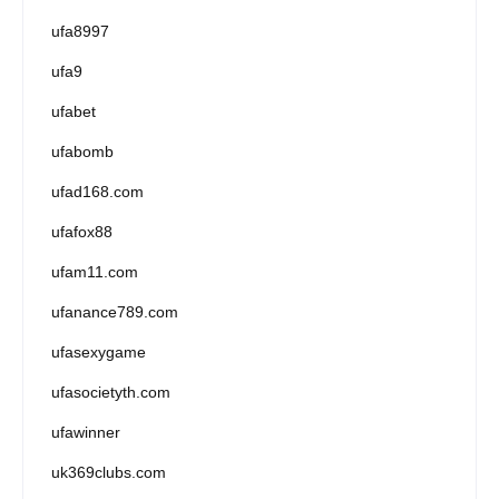
ufa8997
ufa9
ufabet
ufabomb
ufad168.com
ufafox88
ufam11.com
ufanance789.com
ufasexygame
ufasocietyth.com
ufawinner
uk369clubs.com