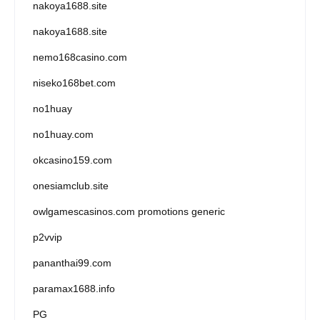
nakoya1688.site
nakoya1688.site
nemo168casino.com
niseko168bet.com
no1huay
no1huay.com
okcasino159.com
onesiamclub.site
owlgamescasinos.com promotions generic
p2vvip
pananthai99.com
paramax1688.info
PG