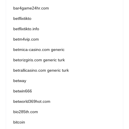
bar4game24hr.com
betflixtikto
betflixtikto.info
betm4vip.com
betmica-casino.com generic
betorizgiris.com generic turk
betrallicasino.com generic turk
betway
betwin666
betworld369hot.com
bio285th.com
bitcoin