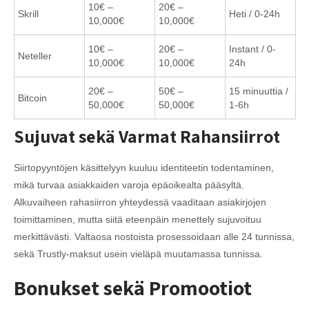
10€ –
20€ –
Skrill
Heti / 0-24h
10,000€
10,000€
10€ –
20€ –
Instant / 0-
Neteller
10,000€
10,000€
24h
20€ –
50€ –
15 minuuttia /
Bitcoin
50,000€
50,000€
1-6h
Sujuvat sekä Varmat Rahansiirrot
Siirtopyyntöjen käsittelyyn kuuluu identiteetin todentaminen,
mikä turvaa asiakkaiden varoja epäoikealta pääsyltä.
Alkuvaiheen rahasiirron yhteydessä vaaditaan asiakirjojen
toimittaminen, mutta siitä eteenpäin menettely sujuvoituu
merkittävästi. Valtaosa nostoista prosessoidaan alle 24 tunnissa,
sekä Trustly-maksut usein vieläpä muutamassa tunnissa.
Bonukset sekä Promootiot