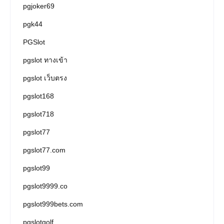
pgjoker69
pgk44
PGSlot
pgslot ทางเข้า
pgslot เว็บตรง
pgslot168
pgslot718
pgslot77
pgslot77.com
pgslot99
pgslot9999.co
pgslot999bets.com
pgslotgolf