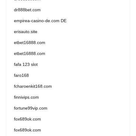
dr888bet.com
empirea-casino-de.com DE
erisauto.site
etbet16888.com
etbet16888.com
fafa 123 slot
faro168
fcharoenkit168.com
finnivips.com
fortune99vip.com
fox689ok.com
fox689ok.com