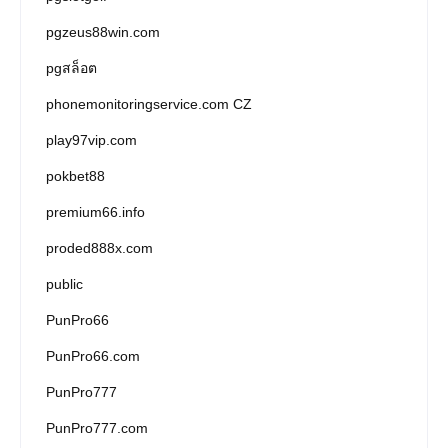
pgzeus88win.com
pgสล็อต
phonemonitoringservice.com CZ
play97vip.com
pokbet88
premium66.info
proded888x.com
public
PunPro66
PunPro66.com
PunPro777
PunPro777.com