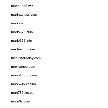
macau888.win
marinapluss.com
mario678
mario678.club
mario678.info
medee989.com
meekin365day.com
mexicanoo.com
mono16888.com
moonwin-casino
mun789slot.com
mwin9s.com