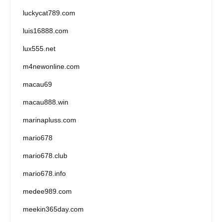
luckycat789.com
luis16888.com
lux555.net
m4newonline.com
macau69
macau888.win
marinapluss.com
mario678
mario678.club
mario678.info
medee989.com
meekin365day.com