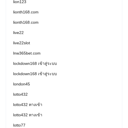
lion123
lionth168.com
lionth168.com
live22
live22slot
lnw365bet.com
lockdown168 เข้าสู่ระบบ
lockdown168 เข้าสู่ระบบ
london45
lotto432
lotto432 ทางเข้า
lotto432 ทางเข้า
lotto77