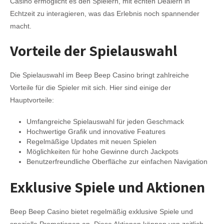
Casino ermöglicht es den Spielern, mit echten Dealern in
Echtzeit zu interagieren, was das Erlebnis noch spannender
macht.
Vorteile der Spielauswahl
Die Spielauswahl im Beep Beep Casino bringt zahlreiche
Vorteile für die Spieler mit sich. Hier sind einige der
Hauptvorteile:
Umfangreiche Spielauswahl für jeden Geschmack
Hochwertige Grafik und innovative Features
Regelmäßige Updates mit neuen Spielen
Möglichkeiten für hohe Gewinne durch Jackpots
Benutzerfreundliche Oberfläche zur einfachen Navigation
Exklusive Spiele und Aktionen
Beep Beep Casino bietet regelmäßig exklusive Spiele und
spezielle Promotionen an. Diese Aktionen können von zeitlich