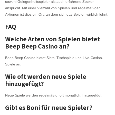
sowohl Gelegenheitsspieler als auch erfahrene Zocker
anspricht. Mit einer Vielzahl von Spielen und regelmäßigen
Aktionen ist dies ein Ort, an dem sich das Spielen wirklich lohnt.
FAQ
Welche Arten von Spielen bietet
Beep Beep Casino an?
Beep Beep Casino bietet Slots, Tischspiele und Live-Casino-
Spiele an.
Wie oft werden neue Spiele
hinzugefügt?
Neue Spiele werden regelmäßig, oft monatlich, hinzugefügt.
Gibt es Boni für neue Spieler?