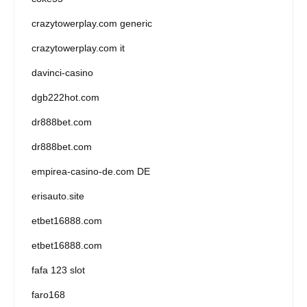
crazytowerplay.com generic
crazytowerplay.com it
davinci-casino
dgb222hot.com
dr888bet.com
dr888bet.com
empirea-casino-de.com DE
erisauto.site
etbet16888.com
etbet16888.com
fafa 123 slot
faro168