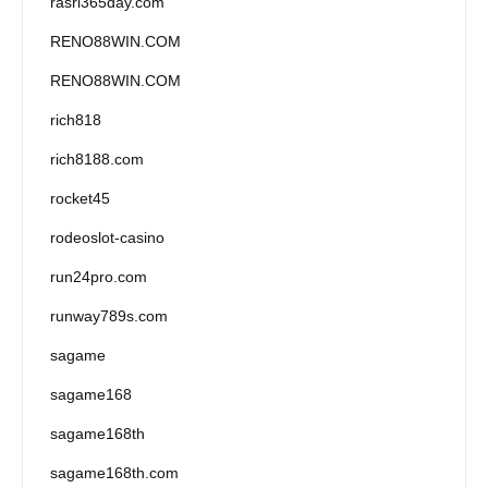
rasri365day.com
RENO88WIN.COM
RENO88WIN.COM
rich818
rich8188.com
rocket45
rodeoslot-casino
run24pro.com
runway789s.com
sagame
sagame168
sagame168th
sagame168th.com