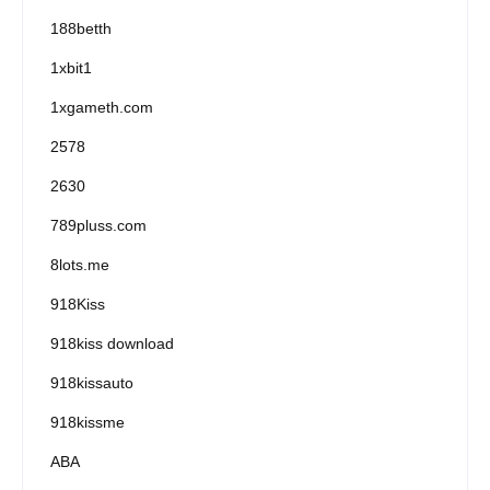
188betth
1xbit1
1xgameth.com
2578
2630
789pluss.com
8lots.me
918Kiss
918kiss download
918kissauto
918kissme
ABA