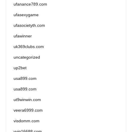
ufanance789.com
ufasexygame
ufasocietyth.com
ufawinner
uk369clubs.com
uncategorized
up2bet
usa899.com
usa899.com
ut9winwin.com
veera6999.com
visdomm.com
vvip16688.com