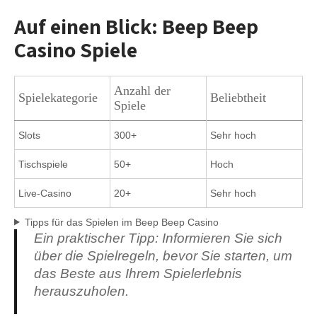
Auf einen Blick: Beep Beep
Casino Spiele
Anzahl der
Spielekategorie
Beliebtheit
Spiele
Slots
300+
Sehr hoch
Tischspiele
50+
Hoch
Live-Casino
20+
Sehr hoch
Tipps für das Spielen im Beep Beep Casino
Ein praktischer Tipp: Informieren Sie sich
über die Spielregeln, bevor Sie starten, um
das Beste aus Ihrem Spielerlebnis
herauszuholen.