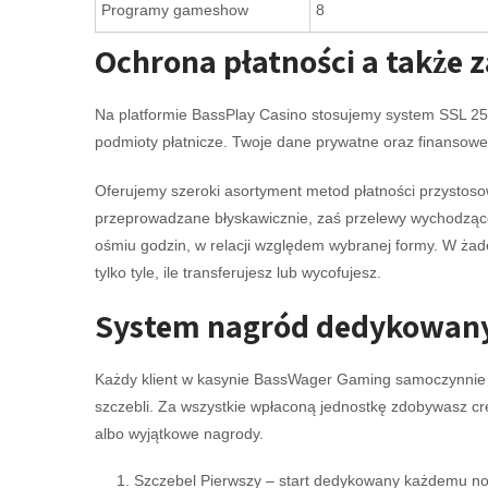
Programy gameshow
8
Ochrona płatności a także 
Na platformie BassPlay Casino stosujemy system SSL 256
podmioty płatnicze. Twoje dane prywatne oraz finansow
Oferujemy szeroki asortyment metod płatności przystos
przeprowadzane błyskawicznie, zaś przelewy wychodzące
ośmiu godzin, w relacji względem wybranej formy. W żade
tylko tyle, ile transferujesz lub wycofujesz.
System nagród dedykowany 
Każdy klient w kasynie BassWager Gaming samoczynnie b
szczebli. Za wszystkie wpłaconą jednostkę zdobywasz cred
albo wyjątkowe nagrody.
Szczebel Pierwszy – start dedykowany każdemu no