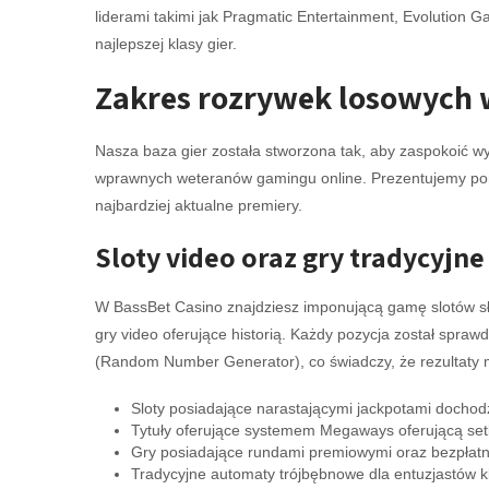
liderami takimi jak Pragmatic Entertainment, Evolution 
najlepszej klasy gier.
Zakres rozrywek losowych w
Nasza baza gier została stworzona tak, aby zaspokoić w
wprawnych weteranów gamingu online. Prezentujemy ponad
najbardziej aktualne premiery.
Sloty video oraz gry tradycyjne
W BassBet Casino znajdziesz imponującą gamę slotów s
gry video oferujące historią. Każdy pozycja został spra
(Random Number Generator), co świadczy, że rezultaty m
Sloty posiadające narastającymi jackpotami docho
Tytuły oferujące systemem Megaways oferującą setki 
Gry posiadające rundami premiowymi oraz bezpłat
Tradycyjne automaty trójbębnowe dla entuzjastów k