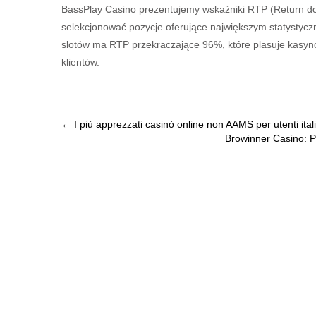
BassPlay Casino prezentujemy wskaźniki RTP (Return do 
selekcjonować pozycje oferujące największym statysty
slotów ma RTP przekraczające 96%, które plasuje kasyn
klientów.
Post
←
I più apprezzati casinò online non AAMS per utenti itali
Browinner Casino: P
navigation