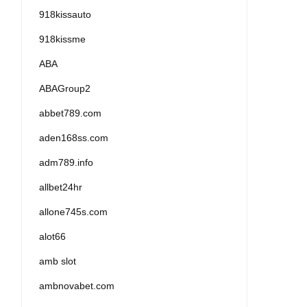
918kissauto
918kissme
ABA
ABAGroup2
abbet789.com
aden168ss.com
adm789.info
allbet24hr
allone745s.com
alot66
amb slot
ambnovabet.com