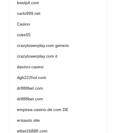
bwvip4.com
carlo999.net
Casino
coke55
crazytowerplay.com generic
crazytowerplay.com it
davinci-casino
dgb222hot.com
dr888bet.com
dr888bet.com
empirea-casino-de.com DE
erisauto.site
etbet16888.com