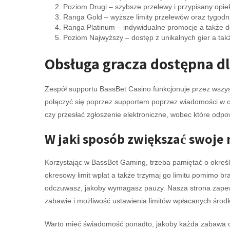
Poziom Drugi – szybsze przelewy i przypisany opie
Ranga Gold – wyższe limity przelewów oraz tygodn
Ranga Platinum – indywidualne promocje a także d
Poziom Najwyższy – dostęp z unikalnych gier a tak
Obsługa gracza dostępna dl
Zespół supportu BassBet Casino funkcjonuje przez wszys
połączyć się poprzez supportem poprzez wiadomości w c
czy przesłać zgłoszenie elektroniczne, wobec które odpo
W jaki sposób zwiększać swoje 
Korzystając w BassBet Gaming, trzeba pamiętać o okreś
okresowy limit wpłat a także trzymaj go limitu pomimo b
odczuwasz, jakoby wymagasz pauzy. Nasza strona zape
zabawie i możliwość ustawienia limitów wpłacanych środ
Warto mieć świadomość ponadto, jakoby każda zabawa 