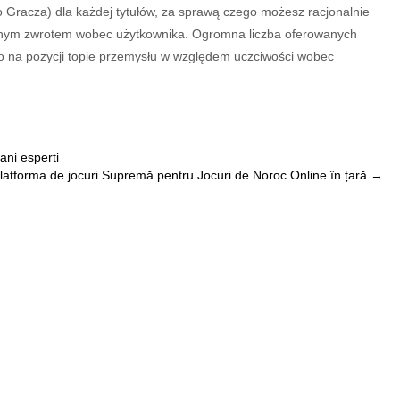
Gracza) dla każdej tytułów, za sprawą czego możesz racjonalnie
cznym zwrotem wobec użytkownika. Ogromna liczba oferowanych
o na pozycji topie przemysłu w względem uczciwości wobec
ani esperti
latforma de jocuri Supremă pentru Jocuri de Noroc Online în țară
→