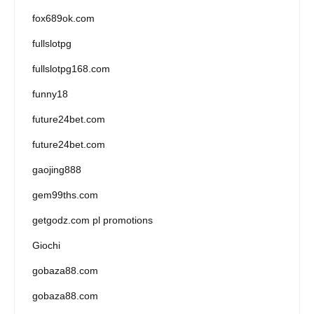
fox689ok.com
fullslotpg
fullslotpg168.com
funny18
future24bet.com
future24bet.com
gaojing888
gem99ths.com
getgodz.com pl promotions
Giochi
gobaza88.com
gobaza88.com