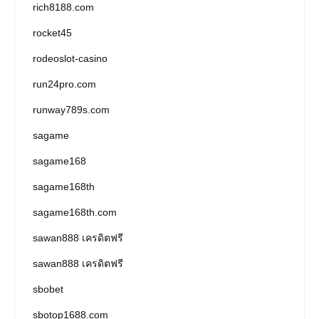
rich8188.com
rocket45
rodeoslot-casino
run24pro.com
runway789s.com
sagame
sagame168
sagame168th
sagame168th.com
sawan888 เครดิตฟรี
sawan888 เครดิตฟรี
sbobet
sbotop1688.com