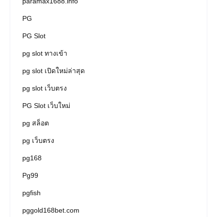
paramax1688.info
PG
PG Slot
pg slot ทางเข้า
pg slot เปิดใหม่ล่าสุด
pg slot เว็บตรง
PG Slot เว็บใหม่
pg สล็อต
pg เว็บตรง
pg168
Pg99
pgfish
pggold168bet.com