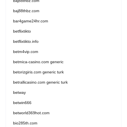
baj88thbz.com
baj88thbz.com
bar4game24hr.com
betflixtikto
betflixtikto.info
betm4vip.com
betmica-casino.com generic
betorizgiris.com generic turk
betrallicasino.com generic turk
betway
betwin666
betworld369hot.com
bio285th.com