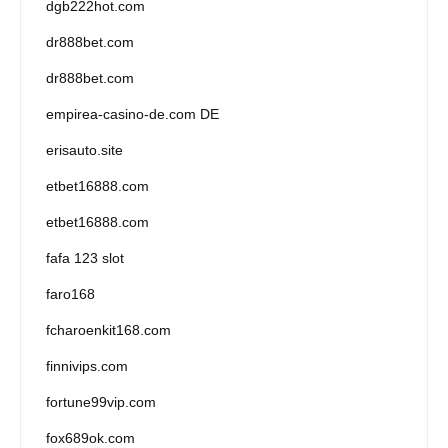
dgb222hot.com
dr888bet.com
dr888bet.com
empirea-casino-de.com DE
erisauto.site
etbet16888.com
etbet16888.com
fafa 123 slot
faro168
fcharoenkit168.com
finnivips.com
fortune99vip.com
fox689ok.com