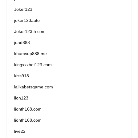
Joker123
joker123auto
Joker123th.com
juad888
khumsup888.me
kingxxxbet123.com
kiss918
lalikabetsgame.com
lion123
lionth168.com
lionth168.com
live22