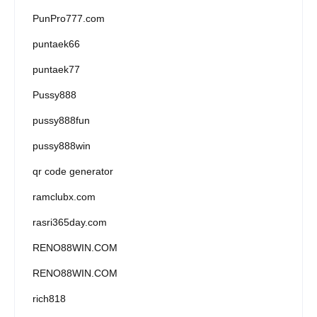
PunPro777.com
puntaek66
puntaek77
Pussy888
pussy888fun
pussy888win
qr code generator
ramclubx.com
rasri365day.com
RENO88WIN.COM
RENO88WIN.COM
rich818