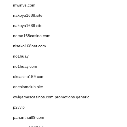
mwin9s.com
nakoya1688.site
nakoya1688.site
nemo168casino.com
niseko168bet.com
no1huay
no1huay.com
okcasino159.com
onesiamclub.site
owlgamescasinos.com promotions generic
p2vvip
pananthai99.com