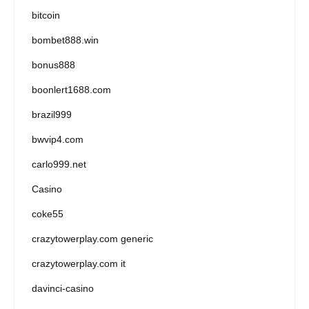
bitcoin
bombet888.win
bonus888
boonlert1688.com
brazil999
bwvip4.com
carlo999.net
Casino
coke55
crazytowerplay.com generic
crazytowerplay.com it
davinci-casino