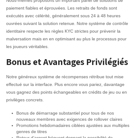
Nous-mêmes proposons un important panel de solutions de
paiement fiables et éprouvées. Les retraits de fonds sont
exécutés avec célérité, généralement sous 24 à 48 heures
ouvrées suivant la solution retenue. Notre système de contrôle
identitaire respecte les règles KYC strictes pour prévenir la
malversation mais en en optimisant au plus le processus pour
les joueurs véritables.
Bonus et Avantages Privilégiés
Notre généreux système de récompenses rétribue tout mise
effectué sur la interface. Plus encore vous pariez, davantage
vous gagnez des points échangeables en crédits de jeu ou en
privilèges concrets.
Bonus de démarrage substantiel pour tous de nos
nouveaux membres avec exigences de rollover claires
Promotions hebdomadaires ciblées ajustées aux multiples
genres de titres
Retour d’argent fréquent donnant la possibilité de