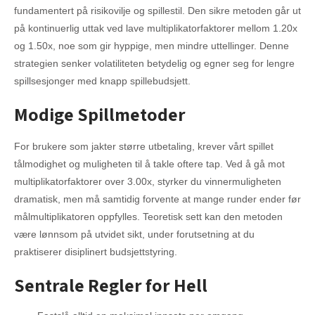
fundamentert på risikovilje og spillestil. Den sikre metoden går ut
på kontinuerlig uttak ved lave multiplikatorfaktorer mellom 1.20x
og 1.50x, noe som gir hyppige, men mindre uttellinger. Denne
strategien senker volatiliteten betydelig og egner seg for lengre
spillsesjonger med knapp spillebudsjett.
Modige Spillmetoder
For brukere som jakter større utbetaling, krever vårt spillet
tålmodighet og muligheten til å takle oftere tap. Ved å gå mot
multiplikatorfaktorer over 3.00x, styrker du vinnermuligheten
dramatisk, men må samtidig forvente at mange runder ender før
målmultiplikatoren oppfylles. Teoretisk sett kan den metoden
være lønnsom på utvidet sikt, under forutsetning at du
praktiserer disiplinert budsjettstyring.
Sentrale Regler for Hell