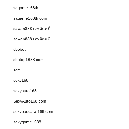
sagame168th
sagame168th.com
sawan888 เครดิตฟรี
sawan888 เครดิตฟรี
sbobet
sbotop1688.com
scm
sexy168
sexyauto168
SexyAuto168.com
sexybaccarat168.com
sexygame1688