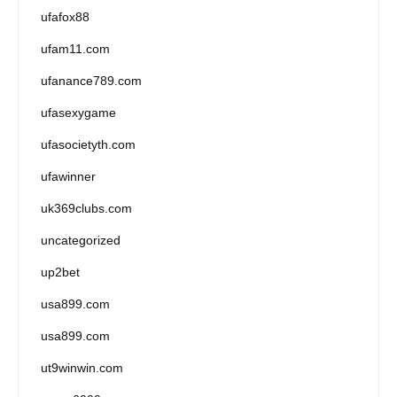
ufafox88
ufam11.com
ufanance789.com
ufasexygame
ufasocietyth.com
ufawinner
uk369clubs.com
uncategorized
up2bet
usa899.com
usa899.com
ut9winwin.com