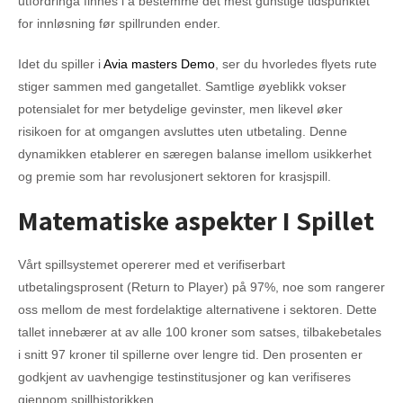
utfordringa finnes i å bestemme det mest gunstige tidspunktet
for innløsning før spillrunden ender.
Idet du spiller i
Avia masters Demo
, ser du hvorledes flyets rute
stiger sammen med gangetallet. Samtlige øyeblikk vokser
potensialet for mer betydelige gevinster, men likevel øker
risikoen for at omgangen avsluttes uten utbetaling. Denne
dynamikken etablerer en særegen balanse imellom usikkerhet
og premie som har revolusjonert sektoren for krasjspill.
Matematiske aspekter I Spillet
Vårt spillsystemet opererer med et verifiserbart
utbetalingsprosent (Return to Player) på 97%, noe som rangerer
oss mellom de mest fordelaktige alternativene i sektoren. Dette
tallet innebærer at av alle 100 kroner som satses, tilbakebetales
i snitt 97 kroner til spillerne over lengre tid. Den prosenten er
godkjent av uavhengige testinstitusjoner og kan verifiseres
gjennom spillhistorikken.