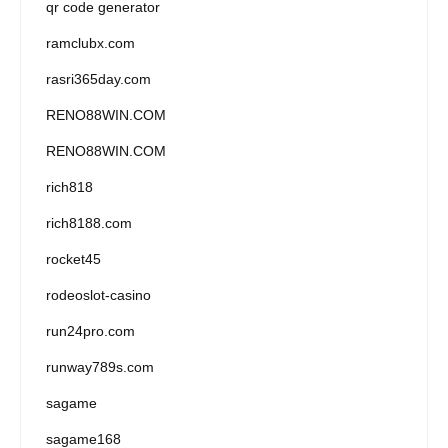
qr code generator
ramclubx.com
rasri365day.com
RENO88WIN.COM
RENO88WIN.COM
rich818
rich8188.com
rocket45
rodeoslot-casino
run24pro.com
runway789s.com
sagame
sagame168