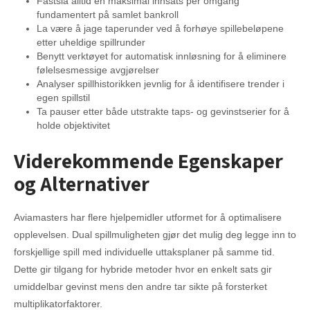
Fastslå alltid en maksimal innsats per omgang
fundamentert på samlet bankroll
La være å jage taperunder ved å forhøye spillebeløpene
etter uheldige spillrunder
Benytt verktøyet for automatisk innløsning for å eliminere
følelsesmessige avgjørelser
Analyser spillhistorikken jevnlig for å identifisere trender i
egen spillstil
Ta pauser etter både utstrakte taps- og gevinstserier for å
holde objektivitet
Viderekommende Egenskaper
og Alternativer
Aviamasters har flere hjelpemidler utformet for å optimalisere
opplevelsen. Dual spillmuligheten gjør det mulig deg legge inn to
forskjellige spill med individuelle uttaksplaner på samme tid.
Dette gir tilgang for hybride metoder hvor en enkelt sats gir
umiddelbar gevinst mens den andre tar sikte på forsterket
multiplikatorfaktorer.