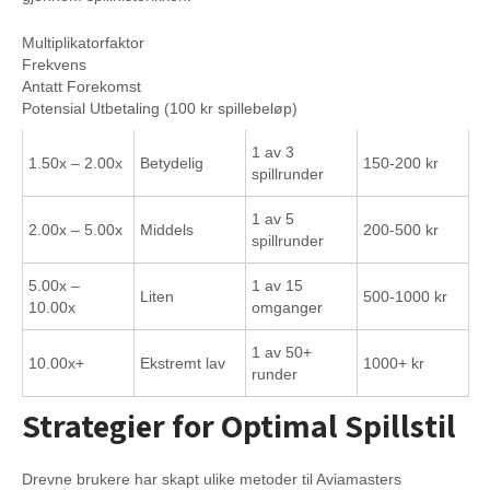
Multiplikatorfaktor
Frekvens
Antatt Forekomst
Potensial Utbetaling (100 kr spillebeløp)
1 av 3
1.50x – 2.00x
Betydelig
150-200 kr
spillrunder
1 av 5
2.00x – 5.00x
Middels
200-500 kr
spillrunder
5.00x –
1 av 15
Liten
500-1000 kr
10.00x
omganger
1 av 50+
10.00x+
Ekstremt lav
1000+ kr
runder
Strategier for Optimal Spillstil
Drevne brukere har skapt ulike metoder til Aviamasters