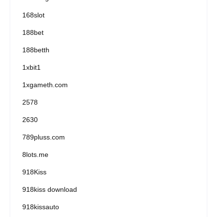
168slot
188bet
188betth
1xbit1
1xgameth.com
2578
2630
789pluss.com
8lots.me
918Kiss
918kiss download
918kissauto