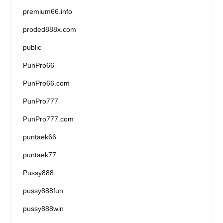
premium66.info
proded888x.com
public
PunPro66
PunPro66.com
PunPro777
PunPro777.com
puntaek66
puntaek77
Pussy888
pussy888fun
pussy888win