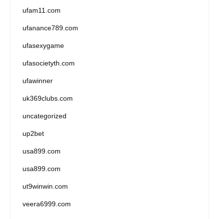
ufam11.com
ufanance789.com
ufasexygame
ufasocietyth.com
ufawinner
uk369clubs.com
uncategorized
up2bet
usa899.com
usa899.com
ut9winwin.com
veera6999.com