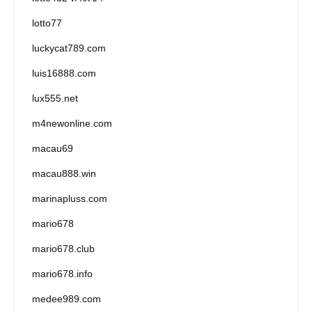
lotto77
luckycat789.com
luis16888.com
lux555.net
m4newonline.com
macau69
macau888.win
marinapluss.com
mario678
mario678.club
mario678.info
medee989.com