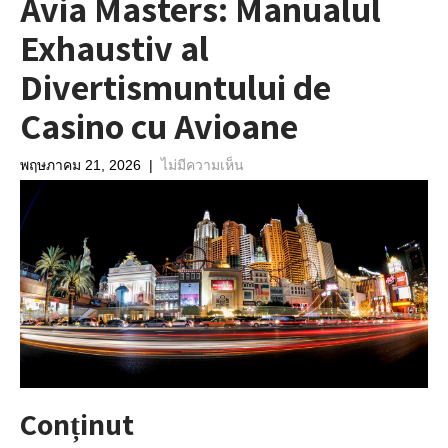
Avia Masters: Manualul
Exhaustiv al
Divertismuntului de
Casino cu Avioane
พฤษภาคม 21, 2026
|
ไม่มีความเห็น
Conținut