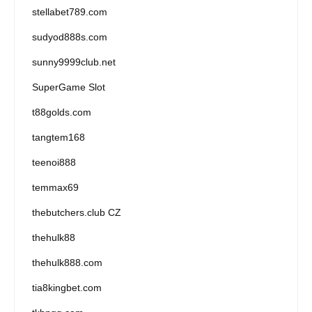
stellabet789.com
sudyod888s.com
sunny9999club.net
SuperGame Slot
t88golds.com
tangtem168
teenoi888
temmax69
thebutchers.club CZ
thehulk88
thehulk888.com
tia8kingbet.com