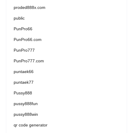
proded888x.com
public
PunPro66
PunPro66.com
PunPro777
PunPro777.com
puntaek66
puntaek77
Pussy888
pussy888fun
pussy888win
qr code generator