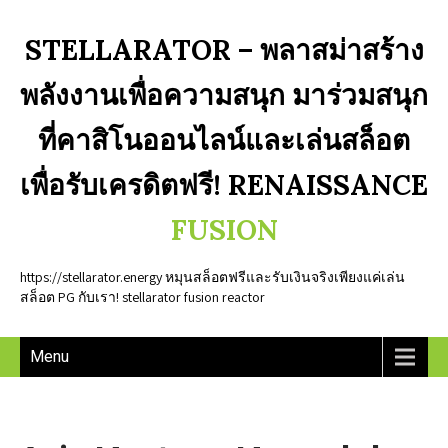
STELLARATOR – พลาสม่าสร้าง
พลังงานเพื่อความสนุก มาร่วมสนุก
ที่คาสิโนออนไลน์และเล่นสล็อต
เพื่อรับเครดิตฟรี! RENAISSANCE
FUSION
https://stellarator.energy หมุนสล็อตฟรีและรับเงินจริงเพียงแค่เล่น
สล็อต PG กับเรา! stellarator fusion reactor
Menu