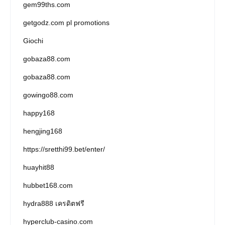
gem99ths.com
getgodz.com pl promotions
Giochi
gobaza88.com
gobaza88.com
gowingo88.com
happy168
hengjing168
https://sretthi99.bet/enter/
huayhit88
hubbet168.com
hydra888 เครดิตฟรี
hyperclub-casino.com