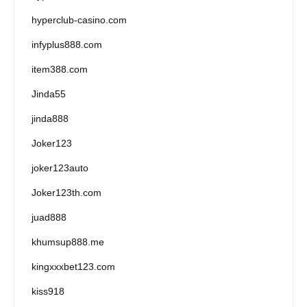
hyperclub-casino.com
infyplus888.com
item388.com
Jinda55
jinda888
Joker123
joker123auto
Joker123th.com
juad888
khumsup888.me
kingxxxbet123.com
kiss918