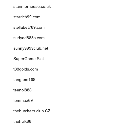
stanmerhouse.co.uk
starrich99.com
stellabet789.com
sudyod888s.com
sunny9999club.net
SuperGame Slot
t88golds.com
tangtem168
teenoi888
temmax69
thebutchers.club CZ
thehulk88