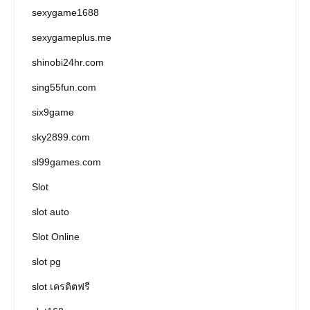
sexygame1688
sexygameplus.me
shinobi24hr.com
sing55fun.com
six9game
sky2899.com
sl99games.com
Slot
slot auto
Slot Online
slot pg
slot เครดิตฟรี