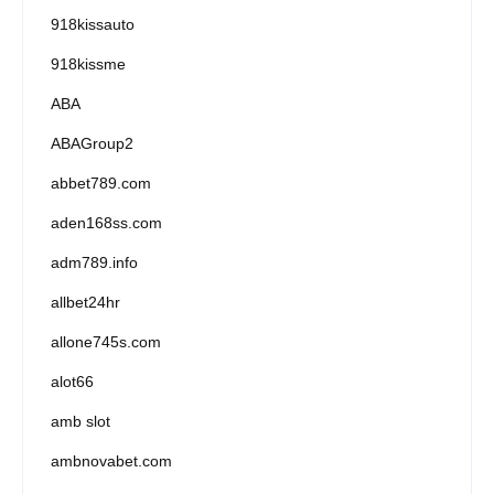
918kissauto
918kissme
ABA
ABAGroup2
abbet789.com
aden168ss.com
adm789.info
allbet24hr
allone745s.com
alot66
amb slot
ambnovabet.com