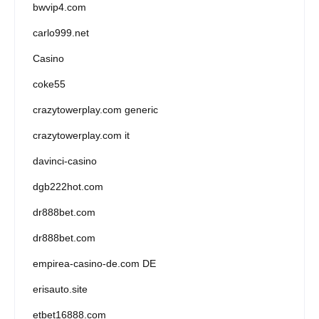
bwvip4.com
carlo999.net
Casino
coke55
crazytowerplay.com generic
crazytowerplay.com it
davinci-casino
dgb222hot.com
dr888bet.com
dr888bet.com
empirea-casino-de.com DE
erisauto.site
etbet16888.com