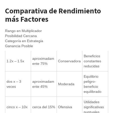
Comparativa de Rendimiento
más Factores
Rango en Multiplicador
Posibilidad Cercana
Categoría en Estrategia
Ganancia Posible
Beneficios
aproximadam
1.2x – 1.5x
Conservadora
constantes
ente 75%
reducidas
Equilibrio
dos x – 3
aproximadam
peligro-
Moderada
veces
ente 45%
beneficio
equilibrado
Utilidades
cinco x – 10x
cerca del 15%
Ofensiva
significativas
puntuales