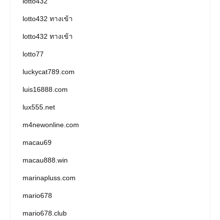
lotto432
lotto432 ทางเข้า
lotto432 ทางเข้า
lotto77
luckycat789.com
luis16888.com
lux555.net
m4newonline.com
macau69
macau888.win
marinapluss.com
mario678
mario678.club