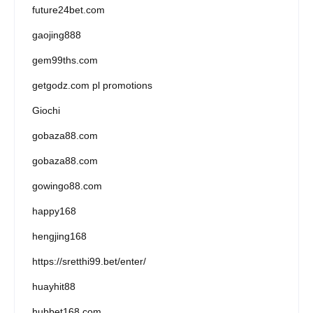
future24bet.com
gaojing888
gem99ths.com
getgodz.com pl promotions
Giochi
gobaza88.com
gobaza88.com
gowingo88.com
happy168
hengjing168
https://sretthi99.bet/enter/
huayhit88
hubbet168.com