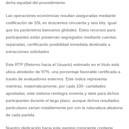
dicha equidad del procedimiento.
Las operaciones económicas resultan aseguradas mediante
codificación de SSL en doscientos cincuenta y seis bits, igual
que los parámetros bancarios globales. Estos recursos para
participantes están preservan segregados mediante cuentas
separadas, certificando posibilidad inmediata destinada a
extracciones solicitados.
Este RTP (Retorno hacia el Usuario) estimado en el título está
ubica alrededor de 97%, una porcentaje favorable certificada a
través de evaluadores externos. Este índice representa
mientras, matemáticamente, por cada 100- cantidades
apostadas, este sistema reintegra noventa y siete para dichos
participantes durante el largo plazo, aunque dichos resultados
particulares varían notablemente por con la naturaleza aleatoria
de cada partida.
Nuestro dedicación hacia este gaming consciente contiene