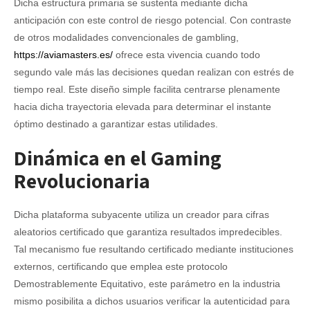
Dicha estructura primaria se sustenta mediante dicha
anticipación con este control de riesgo potencial. Con contraste
de otros modalidades convencionales de gambling,
https://aviamasters.es/
ofrece esta vivencia cuando todo
segundo vale más las decisiones quedan realizan con estrés de
tiempo real. Este diseño simple facilita centrarse plenamente
hacia dicha trayectoria elevada para determinar el instante
óptimo destinado a garantizar estas utilidades.
Dinámica en el Gaming
Revolucionaria
Dicha plataforma subyacente utiliza un creador para cifras
aleatorios certificado que garantiza resultados impredecibles.
Tal mecanismo fue resultando certificado mediante instituciones
externos, certificando que emplea este protocolo
Demostrablemente Equitativo, este parámetro en la industria
mismo posibilita a dichos usuarios verificar la autenticidad para