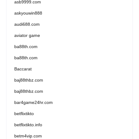
asb9999.com
askyouwin888
audi688.com
aviator game
ba88th.com
ba88th.com
Baccarat
baj88thbz.com
baj88thbz.com
bar4game24hr.com
betflixtikto
betflixtikto.info
betm4vip.com