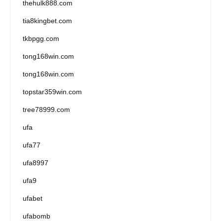
thehulk888.com
tia8kingbet.com
tkbpgg.com
tong168win.com
tong168win.com
topstar359win.com
tree78999.com
ufa
ufa77
ufa8997
ufa9
ufabet
ufabomb