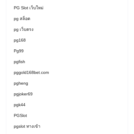
PG Slot เว็บใหม่
pg สล็อต
pg เว็บตรง
pg168
Pg99
pgfish
pggold168bet.com
pgheng
pgjoker69
pgk44
PGSlot
pgslot ทางเข้า