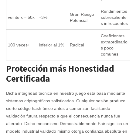
Rendimientos
Gran Riesgo
veinte x – 50x
~3%
sobresaliente
Potencial
s infrecuentes
Coeficientes
extraordinario
100 veces+
inferior al 1%
Radical
s poco
comunes
Protección más Honestidad
Certificada
Dicha integridad técnica en nuestro juego está basa mediante
sistemas criptográficos sofisticados. Cualquier sesión produce
cierto código hash único antes a comenzar, facilitando
validación futura respecto a que el consecuencia nunca fue
alterado. Dicho mecanismo Demostrablemente Fair significa un
modelo industrial validado mismo otorga confianza absoluta en