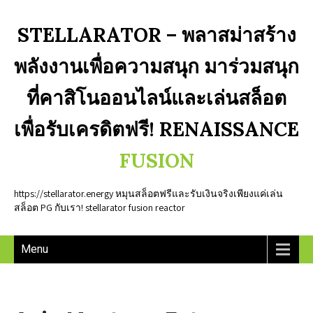
STELLARATOR – พลาสม่าสร้าง
พลังงานเพื่อความสนุก มาร่วมสนุก
ที่คาสิโนออนไลน์และเล่นสล็อต
เพื่อรับเครดิตฟรี! RENAISSANCE
FUSION
https://stellarator.energy หมุนสล็อตฟรีและรับเงินจริงเพียงแค่เล่น
สล็อต PG กับเรา! stellarator fusion reactor
Menu