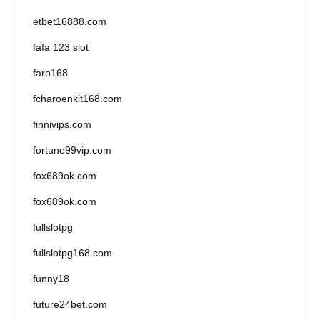
etbet16888.com
fafa 123 slot
faro168
fcharoenkit168.com
finnivips.com
fortune99vip.com
fox689ok.com
fox689ok.com
fullslotpg
fullslotpg168.com
funny18
future24bet.com