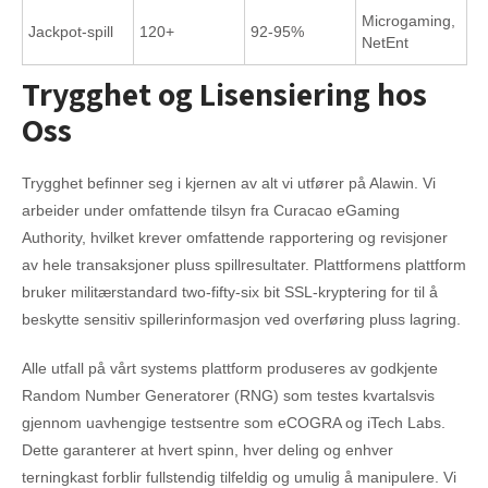
Microgaming,
Jackpot-spill
120+
92-95%
NetEnt
Trygghet og Lisensiering hos
Oss
Trygghet befinner seg i kjernen av alt vi utfører på Alawin. Vi
arbeider under omfattende tilsyn fra Curacao eGaming
Authority, hvilket krever omfattende rapportering og revisjoner
av hele transaksjoner pluss spillresultater. Plattformens plattform
bruker militærstandard two-fifty-six bit SSL-kryptering for til å
beskytte sensitiv spillerinformasjon ved overføring pluss lagring.
Alle utfall på vårt systems plattform produseres av godkjente
Random Number Generatorer (RNG) som testes kvartalsvis
gjennom uavhengige testsentre som eCOGRA og iTech Labs.
Dette garanterer at hvert spinn, hver deling og enhver
terningkast forblir fullstendig tilfeldig og umulig å manipulere. Vi