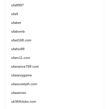
ufa8997
ufa9
ufabet
ufabomb
ufad168.com
ufafox88
ufam11.com
ufanance789.com
ufasexygame
ufasocietyth.com
ufawinner
uk369clubs.com