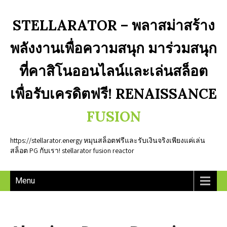
STELLARATOR – พลาสม่าสร้าง
พลังงานเพื่อความสนุก มาร่วมสนุก
ที่คาสิโนออนไลน์และเล่นสล็อต
เพื่อรับเครดิตฟรี! RENAISSANCE
FUSION
https://stellarator.energy หมุนสล็อตฟรีและรับเงินจริงเพียงแค่เล่น
สล็อต PG กับเรา! stellarator fusion reactor
Menu