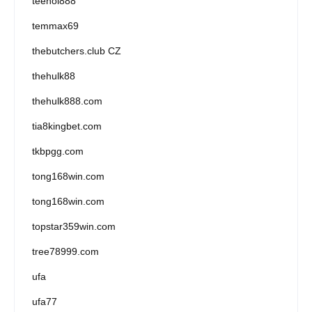
teenoi888
temmax69
thebutchers.club CZ
thehulk88
thehulk888.com
tia8kingbet.com
tkbpgg.com
tong168win.com
tong168win.com
topstar359win.com
tree78999.com
ufa
ufa77