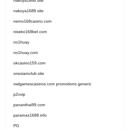
nakoya1688.site
nakoya1688.site
nemo168casino.com
niseko168bet.com
no1huay
no1huay.com
okcasino159.com
onesiamclub.site
owlgamescasinos.com promotions generic
p2vvip
pananthai99.com
paramax1688.info
PG