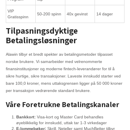
VIP
50-200 spinn
40x gevinst
14 dager
Gratisspinn
Tilpasningsdyktige
Betalingsløsninger
Alawin tilbyr et bredt spekter av betalingsmetoder tilpasset
norske brukere. Vi samarbeider med velrenommerte
finansinstitusjoner og moderne fintech-leverandører for til å
sikre hurtige, sikre transaksjoner. Laveste innskudd starter ved
bare 100,0 kroner, mens uttaksgrensen ligger på 50 000 kroner
per transaksjon vedrørende standard brukere.
Våre Foretrukne Betalingskanaler
Bankkort:
Visa-kort og Master Card behandles
øyeblikkelig for innskudd, uttak tar 1-3 virkedager
E-lommebøker:
Skrill, Neteller samt MuchBetter tilbyr