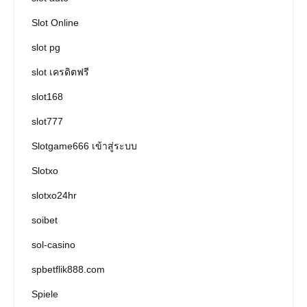
Slot Online
slot pg
slot เครดิตฟรี
slot168
slot777
Slotgame666 เข้าสู่ระบบ
Slotxo
slotxo24hr
soibet
sol-casino
spbetflik888.com
Spiele