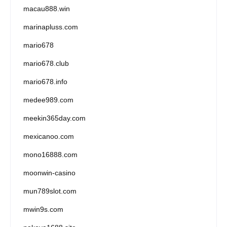
macau888.win
marinapluss.com
mario678
mario678.club
mario678.info
medee989.com
meekin365day.com
mexicanoo.com
mono16888.com
moonwin-casino
mun789slot.com
mwin9s.com