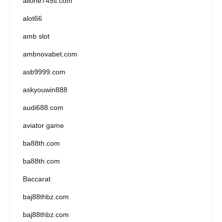
allone745s.com
alot66
amb slot
ambnovabet.com
asb9999.com
askyouwin888
audi688.com
aviator game
ba88th.com
ba88th.com
Baccarat
baj88thbz.com
baj88thbz.com