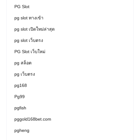
PG Slot
pg slot ทางเข้า
pg slot เปิดใหม่ล่าสุด
pg slot เว็บตรง
PG Slot เว็บใหม่
pg สล็อต
pg เว็บตรง
pg168
Pg99
pgfish
pggold168bet.com
pgheng