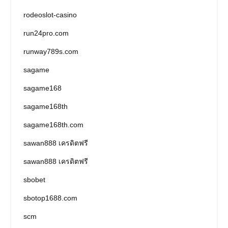
rodeoslot-casino
run24pro.com
runway789s.com
sagame
sagame168
sagame168th
sagame168th.com
sawan888 เครดิตฟรี
sawan888 เครดิตฟรี
sbobet
sbotop1688.com
scm