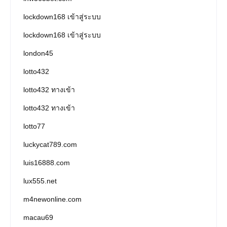
lockdown168 เข้าสู่ระบบ
lockdown168 เข้าสู่ระบบ
london45
lotto432
lotto432 ทางเข้า
lotto432 ทางเข้า
lotto77
luckycat789.com
luis16888.com
lux555.net
m4newonline.com
macau69