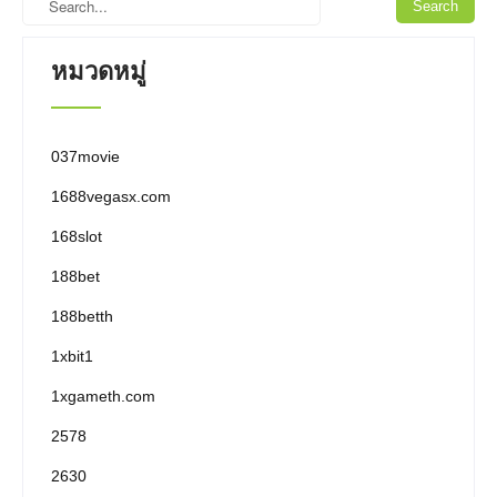
หมวดหมู่
037movie
1688vegasx.com
168slot
188bet
188betth
1xbit1
1xgameth.com
2578
2630