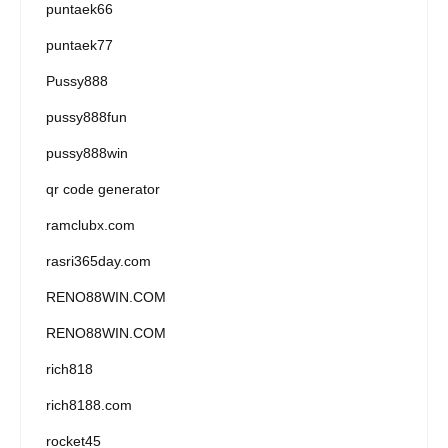
puntaek66
puntaek77
Pussy888
pussy888fun
pussy888win
qr code generator
ramclubx.com
rasri365day.com
RENO88WIN.COM
RENO88WIN.COM
rich818
rich8188.com
rocket45