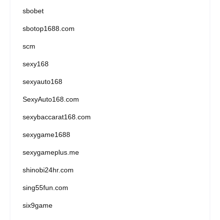
sbobet
sbotop1688.com
scm
sexy168
sexyauto168
SexyAuto168.com
sexybaccarat168.com
sexygame1688
sexygameplus.me
shinobi24hr.com
sing55fun.com
six9game