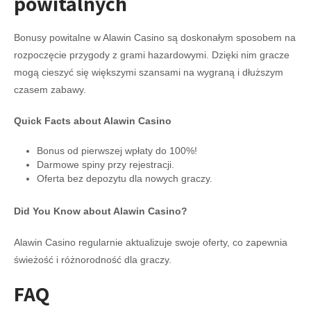
powitalnych
Bonusy powitalne w Alawin Casino są doskonałym sposobem na
rozpoczęcie przygody z grami hazardowymi. Dzięki nim gracze
mogą cieszyć się większymi szansami na wygraną i dłuższym
czasem zabawy.
Quick Facts about Alawin Casino
Bonus od pierwszej wpłaty do 100%!
Darmowe spiny przy rejestracji.
Oferta bez depozytu dla nowych graczy.
Did You Know about Alawin Casino?
Alawin Casino regularnie aktualizuje swoje oferty, co zapewnia
świeżość i różnorodność dla graczy.
FAQ