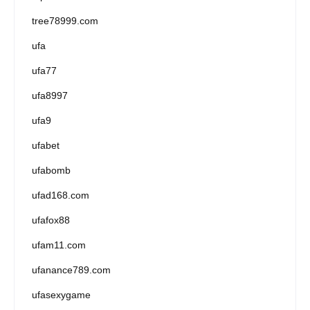
tree78999.com
ufa
ufa77
ufa8997
ufa9
ufabet
ufabomb
ufad168.com
ufafox88
ufam11.com
ufanance789.com
ufasexygame