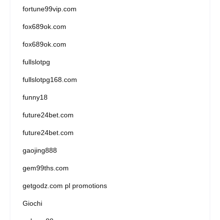
fortune99vip.com
fox689ok.com
fox689ok.com
fullslotpg
fullslotpg168.com
funny18
future24bet.com
future24bet.com
gaojing888
gem99ths.com
getgodz.com pl promotions
Giochi