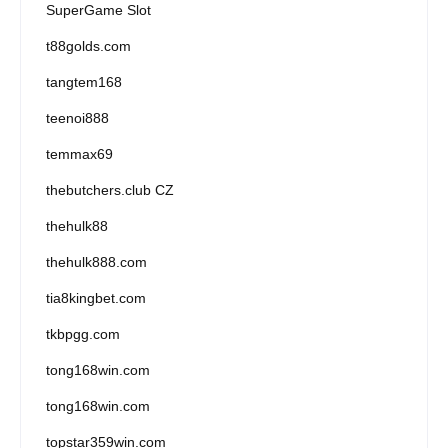
SuperGame Slot
t88golds.com
tangtem168
teenoi888
temmax69
thebutchers.club CZ
thehulk88
thehulk888.com
tia8kingbet.com
tkbpgg.com
tong168win.com
tong168win.com
topstar359win.com