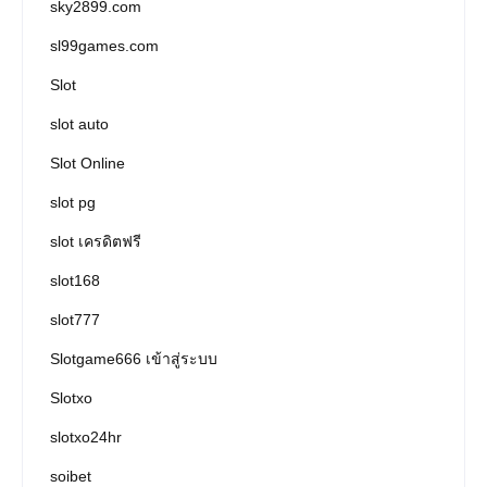
sky2899.com
sl99games.com
Slot
slot auto
Slot Online
slot pg
slot เครดิตฟรี
slot168
slot777
Slotgame666 เข้าสู่ระบบ
Slotxo
slotxo24hr
soibet