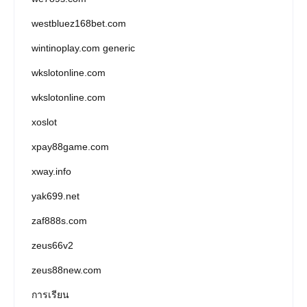
westbluez168bet.com
wintinoplay.com generic
wkslotonline.com
wkslotonline.com
xoslot
xpay88game.com
xway.info
yak699.net
zaf888s.com
zeus66v2
zeus88new.com
การเรียน