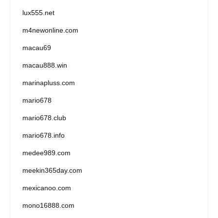
lux555.net
m4newonline.com
macau69
macau888.win
marinapluss.com
mario678
mario678.club
mario678.info
medee989.com
meekin365day.com
mexicanoo.com
mono16888.com