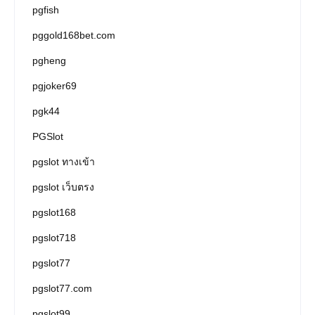
pgfish
pggold168bet.com
pgheng
pgjoker69
pgk44
PGSlot
pgslot ทางเข้า
pgslot เว็บตรง
pgslot168
pgslot718
pgslot77
pgslot77.com
pgslot99