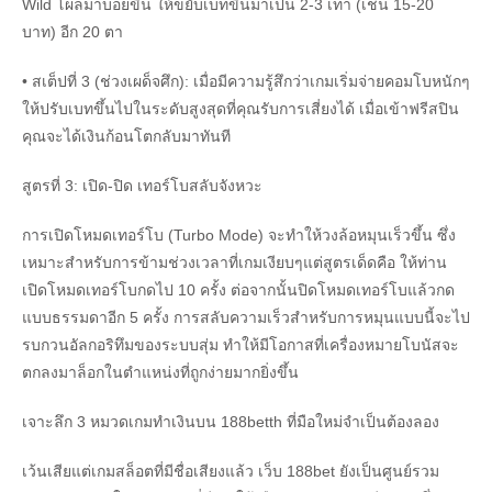
Wild โผล่มาบ่อยขึ้น ให้ขยับเบทขึ้นมาเป็น 2-3 เท่า (เช่น 15-20
บาท) อีก 20 ตา
• สเต็ปที่ 3 (ช่วงเผด็จศึก): เมื่อมีความรู้สึกว่าเกมเริ่มจ่ายคอมโบหนักๆ
ให้ปรับเบทขึ้นไปในระดับสูงสุดที่คุณรับการเสี่ยงได้ เมื่อเข้าฟรีสปิน
คุณจะได้เงินก้อนโตกลับมาทันที
สูตรที่ 3: เปิด-ปิด เทอร์โบสลับจังหวะ
การเปิดโหมดเทอร์โบ (Turbo Mode) จะทำให้วงล้อหมุนเร็วขึ้น ซึ่ง
เหมาะสำหรับการข้ามช่วงเวลาที่เกมเงียบๆแต่สูตรเด็ดคือ ให้ท่าน
เปิดโหมดเทอร์โบกดไป 10 ครั้ง ต่อจากนั้นปิดโหมดเทอร์โบแล้วกด
แบบธรรมดาอีก 5 ครั้ง การสลับความเร็วสำหรับการหมุนแบบนี้จะไป
รบกวนอัลกอริทึมของระบบสุ่ม ทำให้มีโอกาสที่เครื่องหมายโบนัสจะ
ตกลงมาล็อกในตำแหน่งที่ถูกง่ายมากยิ่งขึ้น
เจาะลึก 3 หมวดเกมทำเงินบน 188betth ที่มือใหม่จำเป็นต้องลอง
เว้นเสียแต่เกมสล็อตที่มีชื่อเสียงแล้ว เว็บ 188bet ยังเป็นศูนย์รวม