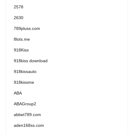
2578
2630
789pluss.com
8lots.me
918Kiss
918kiss download
918kissauto
918kissme
ABA
ABAGroup2
abbet789.com
aden168ss.com