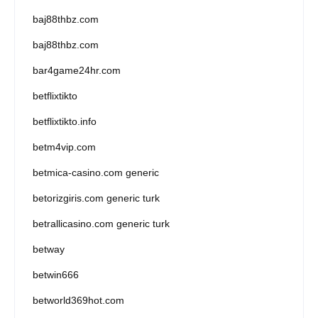
baj88thbz.com
baj88thbz.com
bar4game24hr.com
betflixtikto
betflixtikto.info
betm4vip.com
betmica-casino.com generic
betorizgiris.com generic turk
betrallicasino.com generic turk
betway
betwin666
betworld369hot.com