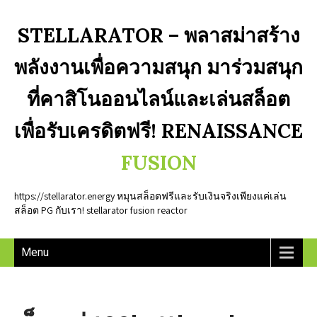
STELLARATOR – พลาสม่าสร้าง
พลังงานเพื่อความสนุก มาร่วมสนุก
ที่คาสิโนออนไลน์และเล่นสล็อต
เพื่อรับเครดิตฟรี! RENAISSANCE
FUSION
https://stellarator.energy หมุนสล็อตฟรีและรับเงินจริงเพียงแค่เล่น
สล็อต PG กับเรา! stellarator fusion reactor
Menu