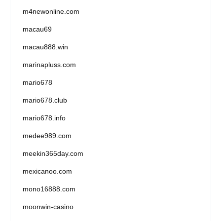
m4newonline.com
macau69
macau888.win
marinapluss.com
mario678
mario678.club
mario678.info
medee989.com
meekin365day.com
mexicanoo.com
mono16888.com
moonwin-casino