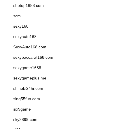
sbotop1688.com
scm
sexy168
sexyauto168
SexyAuto168.com
sexybaccarat168.com
sexygame1688
sexygameplus.me
shinobi24hr.com
sing55fun.com
six9game
sky2899.com