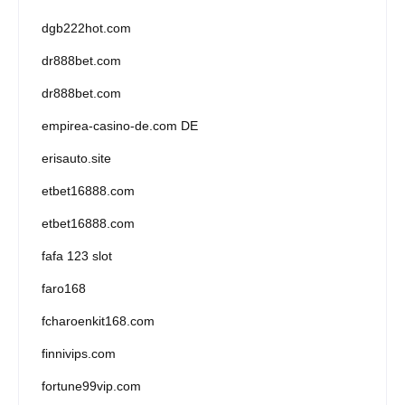
dgb222hot.com
dr888bet.com
dr888bet.com
empirea-casino-de.com DE
erisauto.site
etbet16888.com
etbet16888.com
fafa 123 slot
faro168
fcharoenkit168.com
finnivips.com
fortune99vip.com