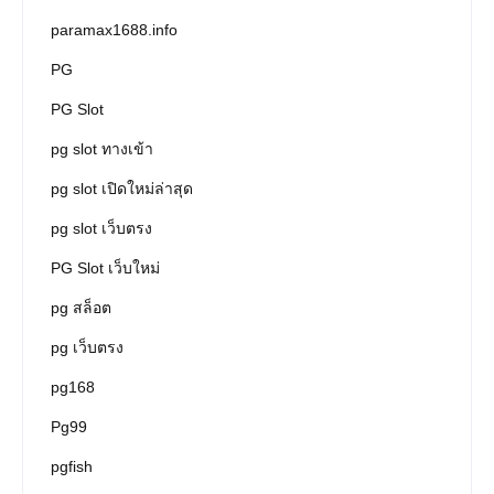
paramax1688.info
PG
PG Slot
pg slot ทางเข้า
pg slot เปิดใหม่ล่าสุด
pg slot เว็บตรง
PG Slot เว็บใหม่
pg สล็อต
pg เว็บตรง
pg168
Pg99
pgfish