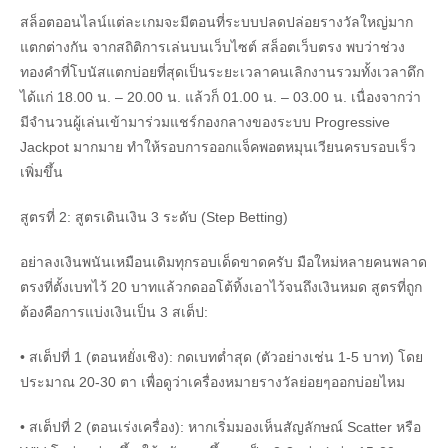
สล็อตออนไลน์แต่ละเกมจะมีตอนที่ระบบปลดปล่อยรางวัลใหญ่มาก
แตกต่างกัน จากสถิติการเล่นบนเว็บไซต์ สล็อตเว็บตรง พบว่าช่วง
ทองคำที่โบนัสแตกบ่อยที่สุดเป็นระยะเวลาคนเลิกงานรวมทั้งเวลาดึก
ได้แก่ 18.00 น. – 20.00 น. แล้วก็ 01.00 น. – 03.00 น. เนื่องจากว่า
มีจำนวนผู้เล่นเข้ามาร่วมแชร์กองกลางของระบบ Progressive
Jackpot มากมาย ทำให้รอบการออกแจ็คพอตหมุนเวียนครบรอบเร็ว
เพิ่มขึ้น
สูตรที่ 2: สูตรเดินเงิน 3 ระดับ (Step Betting)
อย่าลงเงินพนันเหมือนเดิมทุกรอบเด็ดขาดครับ มือใหม่หลายคนพลาด
ตรงที่ตั้งเบทไว้ 20 บาทแล้วกดออโต้ทิ้งเอาไว้จนถึงเงินหมด สูตรที่ถูก
ต้องคือการแบ่งเงินเป็น 3 สเต็ป:
• สเต็ปที่ 1 (ตอนหยั่งเชิง): กดเบทต่ำสุด (ตัวอย่างเช่น 1-5 บาท) โดย
ประมาณ 20-30 ตา เพื่อดูว่าเครื่องหมายรางวัลย่อยๆออกบ่อยไหม
• สเต็ปที่ 2 (ตอนเร่งเครื่อง): หากเริ่มมองเห็นสัญลักษณ์ Scatter หรือ