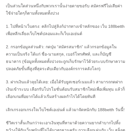
เป็นส่วนใดส่วนหนึ่งกับพวกเรานั้นง่ายดายขอรับ สมัครฟรีไม่เสียค่า
ใช้จ่ายใดๆก็ตามทั้งหมดทั้งปวง
1. ไปที่หน้าเว็บตรง: คลิกไปสู่ลิงก์ปากทางเข้าหลักของ เว็บ 188betth
เพื่อหลีกเลี่ยงเว็บไซต์ปลอมและก็เว็บเอเย่นต์
2. กรอกข้อมูลส่วนตัว: กดปุ่ม “สมัครสมาชิก” แล้วกรอกข้อมูลใน
ความเป็นจริง ได้แก่ ชื่อ-นามสกุล, เบอร์โทรศัพท์, และก็บัญชี
ธนาคาร (ข้อมูลทั้งหมดทั้งปวงจะถูกเก็บรักษาไว้ด้วยระบบรักษาความ
ปลอดภัยขั้นที่สูงที่สุดระดับเดียวกับองค์กรการคลังโลก)
3. ฝากเงินแล้วลุยได้เลย: เมื่อได้รับยูสเซอร์เนมแล้ว สามารถกดฝาก
เงินเข้าระบบ เลือกรับโปรโมชั่นต้อนรับสมาชิกใหม่เพื่อเพิ่มทุน แล้วก็
เลือกเกมที่อยากได้แล้วเริ่มสร้างผลกำไรได้โดยทันที
เลิกเกรงอกเกรงใจเว็บไซต์เอเย่นต์ แล้วมาจัดหนักกับ 188betth วันนี้!
ชีวิตเราสั้นเกินกว่าจะเอาเงินทุนที่หามาด้วยความยากลำบากไปทิ้ง
ขว้างให้กับเว็บพนันที่ไม่ได้มาตรฐานครับ การเลือกเล่นกับ เว็บ สล็อต