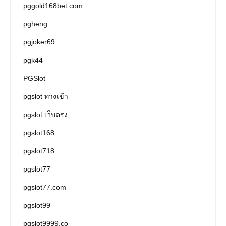
pggold168bet.com
pgheng
pgjoker69
pgk44
PGSlot
pgslot ทางเข้า
pgslot เว็บตรง
pgslot168
pgslot718
pgslot77
pgslot77.com
pgslot99
pgslot9999.co