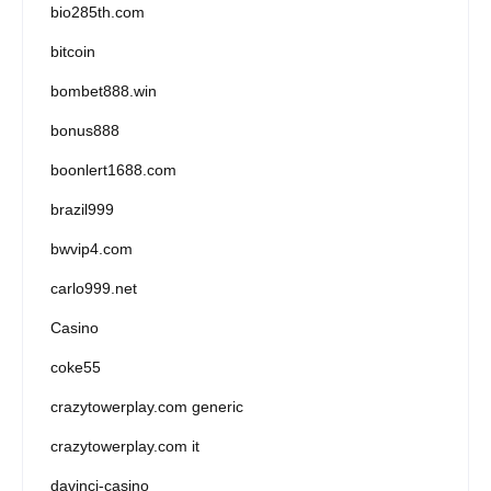
bio285th.com
bitcoin
bombet888.win
bonus888
boonlert1688.com
brazil999
bwvip4.com
carlo999.net
Casino
coke55
crazytowerplay.com generic
crazytowerplay.com it
davinci-casino