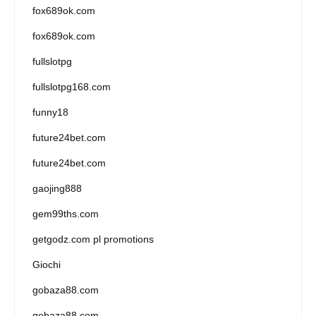
fox689ok.com
fox689ok.com
fullslotpg
fullslotpg168.com
funny18
future24bet.com
future24bet.com
gaojing888
gem99ths.com
getgodz.com pl promotions
Giochi
gobaza88.com
gobaza88.com