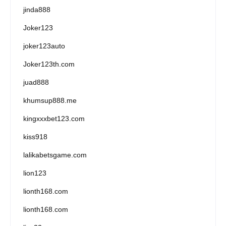
jinda888
Joker123
joker123auto
Joker123th.com
juad888
khumsup888.me
kingxxxbet123.com
kiss918
lalikabetsgame.com
lion123
lionth168.com
lionth168.com