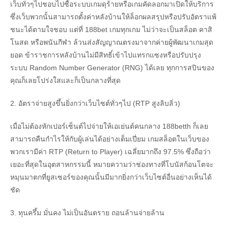
เว็บทั่วๆไปชอบไปซื้อระบบเกมดุร้ายหรือเกมคัดลอกมาเปิดให้บริการ
ซึ่งเว็บพวกนั้นสามารถตั้งค่าหลังบ้านให้ล็อกผลสรุปหรือปรับอัตราแพ้
ชนะได้ตามใจชอบ แต่ที่ 188bet เกมทุกเกม ไม่ว่าจะเป็นสล็อต คาสิ
โนสด หรือพนันกีฬา ล้วนส่งสัญญาณตรงมาจากค่ายผู้พัฒนาเกมสุด
ยอด ข้าราชการหลังบ้านไม่มีสิทธิ์เข้าไปแทรกแซงหรือปรับปรุง
ระบบ Random Number Generator (RNG) ได้เลย ทุกการสปินของ
คุณก็เลยโปร่งใสและก็เป็นกลางที่สุด
2. อัตราจ่ายสูงขึ้นยิ่งกว่าเว็บไซต์ทั่วๆไป (RTP สูงลิบลิ่ว)
เมื่อไม่ต้องหักเปอร์เซ็นต์ไปจ่ายให้เอเย่นต์คนกลาง 188betth ก็เลย
สามารถคืนกำไรให้กับผู้เล่นได้อย่างเต็มเปี่ยม เกมสล็อตในเว็บของ
พวกเรามีค่า RTP (Return to Player) เฉลี่ยมากถึง 97.5% ซึ่งถือว่า
เยอะที่สุดในอุตสาหกรรมนี้ หมายความว่าช่องทางที่โบนัสก้อนโตจะ
หมุนมาตกที่ยูสเซอร์ของคุณนั้นมีมากยิ่งกว่าเว็บไซต์อื่นอย่างเห็นได้
ชัด
3. ทุนครึ้ม มั่นคง ไม่เป็นอันตราย ถอนล้านจ่ายล้าน