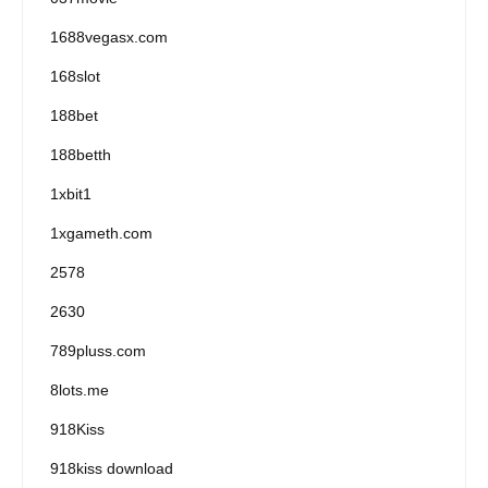
1688vegasx.com
168slot
188bet
188betth
1xbit1
1xgameth.com
2578
2630
789pluss.com
8lots.me
918Kiss
918kiss download