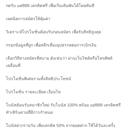
กดรับ zaf888 เดรดิตฟรี เพื่อเริ่มเดิมพันได้โดยทันที
เทคนิคการสมัครให้คุ้มค่า
วิเคราะห์โปรโมชั่นต้อนรับก่อนสมัคร เพื่อรับสิทธิสูงสุด
กรอกข้อมูลที่ถูก เพื่อหลีกเลี่ยงอุปสรรคต่อการเบิกเงิน
เลือกวิถีทางสมัครที่สบาย ดังเช่นว่า ผ่านเว็บไซต์หรือโทรศัพท์
เคลื่อนที่
โปรโมชั่นพิเศษรวมทั้งสิทธิประโยชน์
โปรโมชั่น รายละเอียด เงื่อนไข
โบนัสต้อนรับสมาชิกใหม่ รับโบนัส 100% พร้อม zaf888 เดรดิตฟรี
ทำเทิร์นตามที่มีการกำหนด
โบนัสฝากรายวัน เพิ่มเครดิต 50% จากยอดฝาก ใช้ได้วันละครั้ง