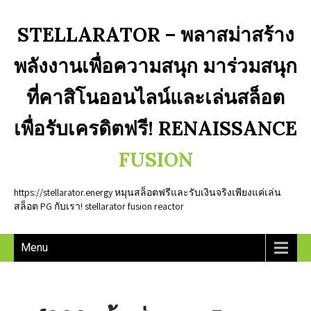
STELLARATOR – พลาสม่าสร้าง
พลังงานเพื่อความสนุก มาร่วมสนุก
ที่คาสิโนออนไลน์และเล่นสล็อต
เพื่อรับเครดิตฟรี! RENAISSANCE
FUSION
https://stellarator.energy หมุนสล็อตฟรีและรับเงินจริงเพียงแค่เล่น
สล็อต PG กับเรา! stellarator fusion reactor
Menu