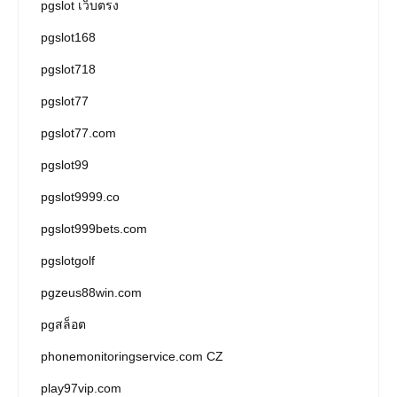
pgslot เว็บตรง
pgslot168
pgslot718
pgslot77
pgslot77.com
pgslot99
pgslot9999.co
pgslot999bets.com
pgslotgolf
pgzeus88win.com
pgสล็อต
phonemonitoringservice.com CZ
play97vip.com