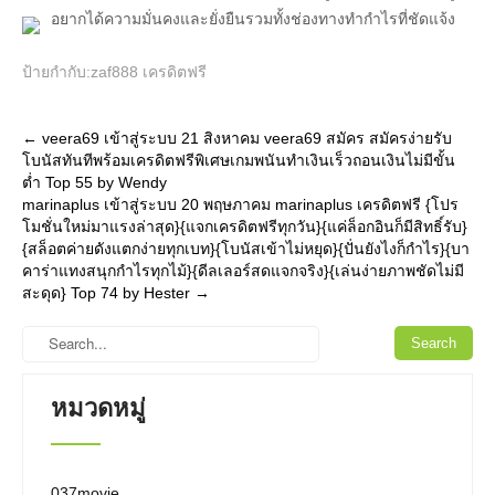
อยากได้ความมั่นคงและยั่งยืนรวมทั้งช่องทางทำกำไรที่ชัดแจ้ง
ป้ายกำกับ:
zaf888 เครดิตฟรี
Post
←
veera69 เข้าสู่ระบบ 21 สิงหาคม veera69 สมัคร สมัครง่ายรับ
โบนัสทันทีพร้อมเครดิตฟรีพิเศษเกมพนันทำเงินเร็วถอนเงินไม่มีขั้น
navigation
ต่ำ Top 55 by Wendy
marinaplus เข้าสู่ระบบ 20 พฤษภาคม marinaplus เครดิตฟรี {โปร
โมชั่นใหม่มาแรงล่าสุด}{แจกเครดิตฟรีทุกวัน}{แค่ล็อกอินก็มีสิทธิ์รับ}
{สล็อตค่ายดังแตกง่ายทุกเบท}{โบนัสเข้าไม่หยุด}{ปั่นยังไงก็กำไร}{บา
คาร่าแทงสนุกกำไรทุกไม้}{ดีลเลอร์สดแจกจริง}{เล่นง่ายภาพชัดไม่มี
สะดุด} Top 74 by Hester
→
หมวดหมู่
037movie