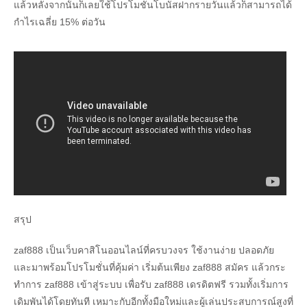
แล้วหลังจากนั้นก็เลยใช้โปรโมชั่นโบนัสฝากรายวันแล้วก็สามารถได้
กำไรเฉลี่ย 15% ต่อวัน
สรุป
zaf888 เป็นเว็บคาสิโนออนไลน์ที่ครบวงจร ใช้งานง่าย ปลอดภัย
และมาพร้อมโปรโมชั่นที่คุ้มค่า เริ่มต้นเพียง zaf888 สมัคร แล้วกระ
ทำการ zaf888 เข้าสู่ระบบ เพื่อรับ zaf888 เดรดิตฟรี รวมทั้งเริ่มการ
เดิมพันได้โดยทันที เหมาะกับอีกทั้งมือใหม่และผู้เล่นประสบการณ์สูงที่