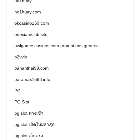
no1huay
no1huay.com
okcasino159.com
onesiamclub.site
owlgamescasinos.com promotions generic
p2vvip
pananthai99.com
paramax1688.info
PG
PG Slot
pg slot ทางเข้า
pg slot เปิดใหม่ล่าสุด
pg slot เว็บตรง