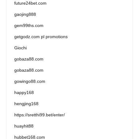
future24bet.com
gaojing888
gem99ths.com
getgodz.com pl promotions
Giochi
gobaza88.com
gobaza88.com
gowingo88.com
happy168
hengjing168
https://sretthi99.bet/enter/
huayhit88
hubbet168.com