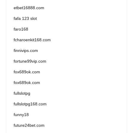
etbet16888.com
fafa 123 slot
faro168
fcharoenkit168.com
finnivips.com
fortune99vip.com
fox689ok.com
fox689ok.com
fullslotpg
fullslotpg168.com
funny18
future24bet.com