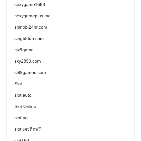
sexygame1688
sexygameplus.me
shinobi24hr.com
sing55fun.com
six9game
sky2899.com
sl99games.com
Slot
slot auto
Slot Online
slot pg
slot เครดิตฟรี
slot168