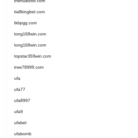
thehulk888.com
tia8kingbet.com
tkbpgg.com
tong168win.com
tong168win.com
topstar359win.com
tree78999.com
ufa
ufa77
ufa8997
ufa9
ufabet
ufabomb