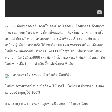
zaf888 คือแพลตฟอร์มคาสิโนออนไลน์ยอดนิยมโดยตลอด ด้วยการ
รวบรวมเกมพนันจากค่ายชั้นหนึ่งเยอะมากทั้งสล็อต บาคาร่า คาสิโน
สด แล้วก็เกมยิงปลา พร้อมระบบการเงินที่รวดเร็ว ปลอดภัย และ
เสถียร ผู้เล่นสามารถเริ่มได้ง่ายด้วยขั้นตอน zaf888 สมัคร เพียงแต่
ไม่กี่นาที หลังจากนั้นทำการ zaf888 เข้าสู่ระบบ เพื่อเริ่มพนันทันที
นอกจากนั้นยังมี zaf888 เดรดิตฟรี เป็นข้อเสนอพิเศษสำหรับสมาชิก
ใหม่ ช่วยเพิ่มโอกาสทำเงินตั้งแต่ครั้งแรกที่เล่น
เพราะเหตุใด zaf888 จึงเป็นตัวเลือกที่คุ้ม
ไม่มีอันตรายรวมทั้งน่าเชื่อถือ – ใช้เทคโนโลยีการเข้ารหัสระดับสูง
ปกป้องข้อมูลผู้ใช้ 100%
เกมครบทุกแนว – ครอบคลุมทุกชนิดเกมคาสิโนยอดนิยม