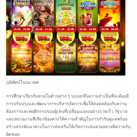
ภูมิทัศน์ในอนาคต
การศึกษาเกี่ยวกับหวยในด้านต่าง ๆ บ่งบอกถึงความจำเป็นที่จะต้องมี
การปรับปรุงและพัฒนาการบริหารจัดการเพื่อให้สอดคล้องกับความ
ต้องการและพฤติกรรมของผู้เล่นที่เปลี่ยนแปลงอย่างรวดเร็ว รัฐบาล
และหน่วยงานที่เกี่ยวข้องควรให้ความสำคัญในการกำกับดูแลพร้อม
สร้างสรรค์แนวทางในการส่งเสริมให้เกิดการเล่นหวยอย่างมีความรับ
ผิดชอบ