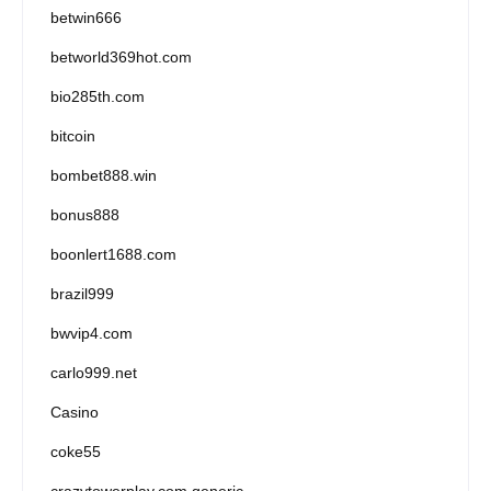
betwin666
betworld369hot.com
bio285th.com
bitcoin
bombet888.win
bonus888
boonlert1688.com
brazil999
bwvip4.com
carlo999.net
Casino
coke55