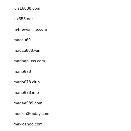
luis16888.com
lux555.net
m4newonline.com
macau69
macau888.win
marinapluss.com
mario678
mario678.club
mario678.info
medee989.com
meekin365day.com
mexicanoo.com