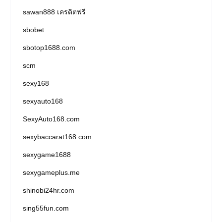
sawan888 เครดิตฟรี
sbobet
sbotop1688.com
scm
sexy168
sexyauto168
SexyAuto168.com
sexybaccarat168.com
sexygame1688
sexygameplus.me
shinobi24hr.com
sing55fun.com