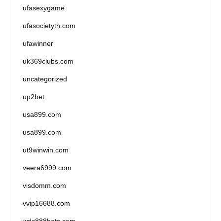
ufasexygame
ufasocietyth.com
ufawinner
uk369clubs.com
uncategorized
up2bet
usa899.com
usa899.com
ut9winwin.com
veera6999.com
visdomm.com
vvip16688.com