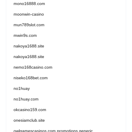
mono16888.com
moonwin-casino
mun789slot.com
mwin9s.com
nakoya1688.site
nakoya1688.site
nemo168casino.com
niseko168bet.com
no1huay
no1huay.com
okcasino159.com
onesiamclub.site
owlgamescasinos.com promotions generic