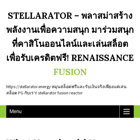
STELLARATOR – พลาสม่าสร้าง
พลังงานเพื่อความสนุก มาร่วมสนุก
ที่คาสิโนออนไลน์และเล่นสล็อต
เพื่อรับเครดิตฟรี! RENAISSANCE
FUSION
https://stellarator.energy หมุนสล็อตฟรีและรับเงินจริงเพียงแค่เล่น
สล็อต PG กับเรา! stellarator fusion reactor
Menu