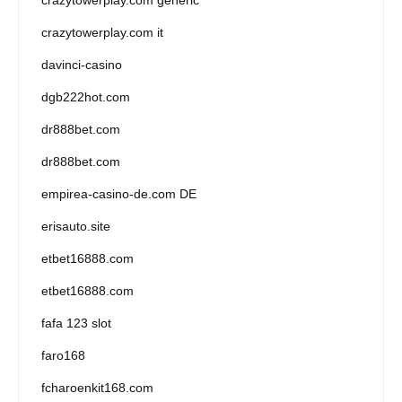
crazytowerplay.com generic
crazytowerplay.com it
davinci-casino
dgb222hot.com
dr888bet.com
dr888bet.com
empirea-casino-de.com DE
erisauto.site
etbet16888.com
etbet16888.com
fafa 123 slot
faro168
fcharoenkit168.com