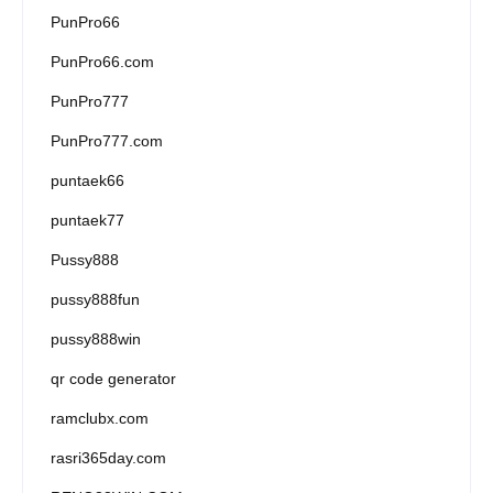
PunPro66
PunPro66.com
PunPro777
PunPro777.com
puntaek66
puntaek77
Pussy888
pussy888fun
pussy888win
qr code generator
ramclubx.com
rasri365day.com