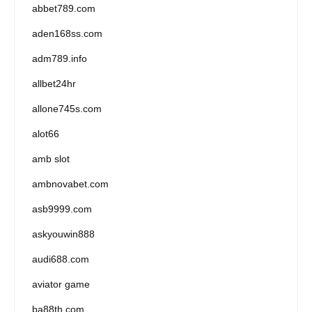
abbet789.com
aden168ss.com
adm789.info
allbet24hr
allone745s.com
alot66
amb slot
ambnovabet.com
asb9999.com
askyouwin888
audi688.com
aviator game
ba88th.com