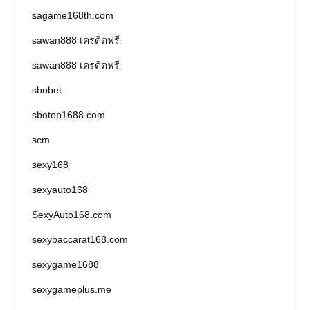
sagame168th.com
sawan888 เครดิตฟรี
sawan888 เครดิตฟรี
sbobet
sbotop1688.com
scm
sexy168
sexyauto168
SexyAuto168.com
sexybaccarat168.com
sexygame1688
sexygameplus.me