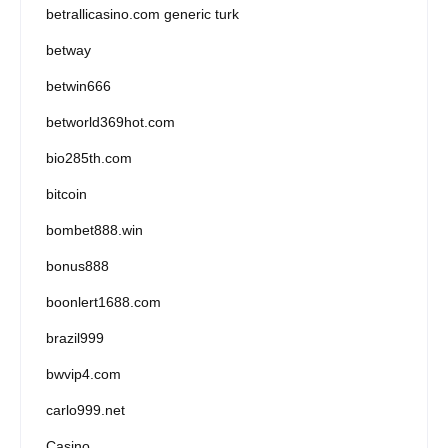
betrallicasino.com generic turk
betway
betwin666
betworld369hot.com
bio285th.com
bitcoin
bombet888.win
bonus888
boonlert1688.com
brazil999
bwvip4.com
carlo999.net
Casino