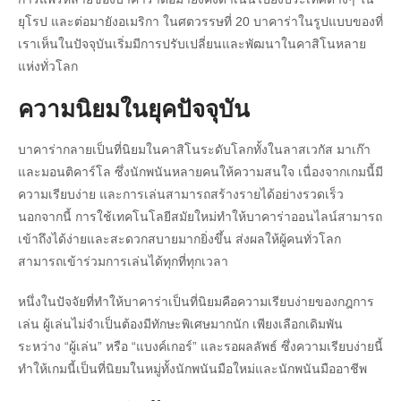
ยุโรป และต่อมายังอเมริกา ในศตวรรษที่ 20 บาคาร่าในรูปแบบของที่
เราเห็นในปัจจุบันเริ่มมีการปรับเปลี่ยนและพัฒนาในคาสิโนหลาย
แห่งทั่วโลก
ความนิยมในยุคปัจจุบัน
บาคาร่ากลายเป็นที่นิยมในคาสิโนระดับโลกทั้งในลาสเวกัส มาเก๊า
และมอนติคาร์โล ซึ่งนักพนันหลายคนให้ความสนใจ เนื่องจากเกมนี้มี
ความเรียบง่าย และการเล่นสามารถสร้างรายได้อย่างรวดเร็ว
นอกจากนี้ การใช้เทคโนโลยีสมัยใหม่ทำให้บาคาร่าออนไลน์สามารถ
เข้าถึงได้ง่ายและสะดวกสบายมากยิ่งขึ้น ส่งผลให้ผู้คนทั่วโลก
สามารถเข้าร่วมการเล่นได้ทุกที่ทุกเวลา
หนึ่งในปัจจัยที่ทำให้บาคาร่าเป็นที่นิยมคือความเรียบง่ายของกฎการ
เล่น ผู้เล่นไม่จำเป็นต้องมีทักษะพิเศษมากนัก เพียงเลือกเดิมพัน
ระหว่าง “ผู้เล่น” หรือ “แบงค์เกอร์” และรอผลลัพธ์ ซึ่งความเรียบง่ายนี้
ทำให้เกมนี้เป็นที่นิยมในหมู่ทั้งนักพนันมือใหม่และนักพนันมืออาชีพ