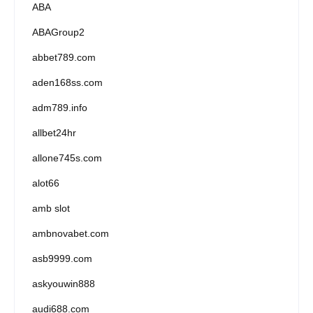
ABA
ABAGroup2
abbet789.com
aden168ss.com
adm789.info
allbet24hr
allone745s.com
alot66
amb slot
ambnovabet.com
asb9999.com
askyouwin888
audi688.com