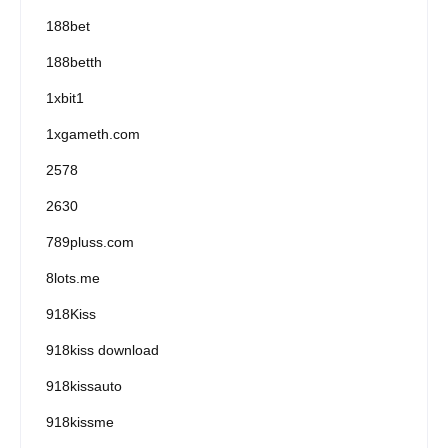
188bet
188betth
1xbit1
1xgameth.com
2578
2630
789pluss.com
8lots.me
918Kiss
918kiss download
918kissauto
918kissme