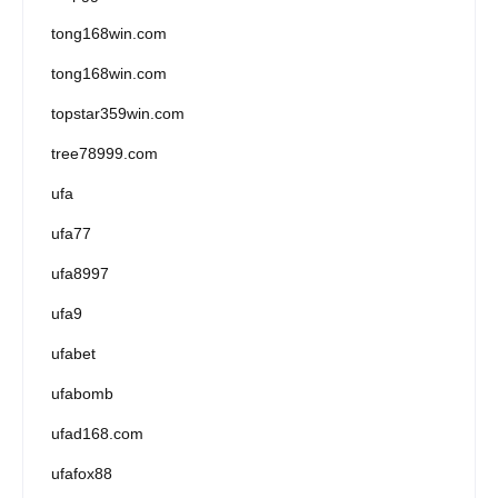
tong168win.com
tong168win.com
topstar359win.com
tree78999.com
ufa
ufa77
ufa8997
ufa9
ufabet
ufabomb
ufad168.com
ufafox88