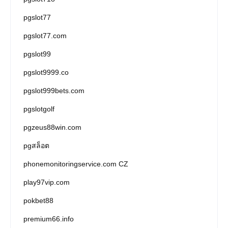
pgslot77
pgslot77.com
pgslot99
pgslot9999.co
pgslot999bets.com
pgslotgolf
pgzeus88win.com
pgสล็อต
phonemonitoringservice.com CZ
play97vip.com
pokbet88
premium66.info