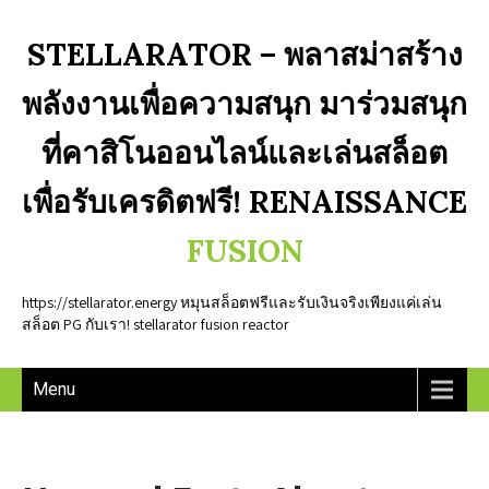
STELLARATOR – พลาสม่าสร้าง
พลังงานเพื่อความสนุก มาร่วมสนุก
ที่คาสิโนออนไลน์และเล่นสล็อต
เพื่อรับเครดิตฟรี! RENAISSANCE
FUSION
https://stellarator.energy หมุนสล็อตฟรีและรับเงินจริงเพียงแค่เล่น
สล็อต PG กับเรา! stellarator fusion reactor
Menu