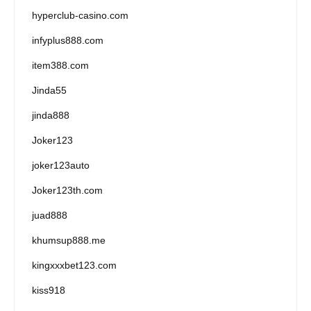
hyperclub-casino.com
infyplus888.com
item388.com
Jinda55
jinda888
Joker123
joker123auto
Joker123th.com
juad888
khumsup888.me
kingxxxbet123.com
kiss918