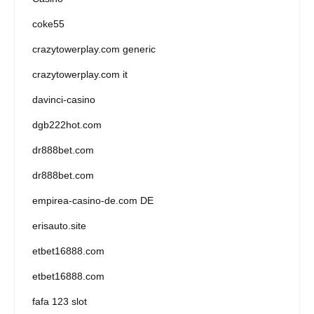
coke55
crazytowerplay.com generic
crazytowerplay.com it
davinci-casino
dgb222hot.com
dr888bet.com
dr888bet.com
empirea-casino-de.com DE
erisauto.site
etbet16888.com
etbet16888.com
fafa 123 slot