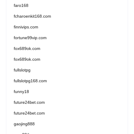
faro168
fcharoenkit168.com
finnivips.com
fortune99vip.com
fox689ok.com
fox689ok.com
fullslotpg
fullslotpg168.com
funny18
future24bet.com
future24bet.com
gaojing888