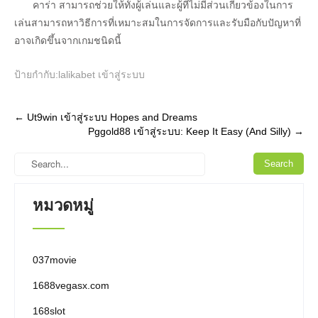
คาร่า สามารถช่วยให้ทั้งผู้เล่นและผู้ที่ไม่มีส่วนเกี่ยวข้องในการ
เล่นสามารถหาวิธีการที่เหมาะสมในการจัดการและรับมือกับปัญหาที่
อาจเกิดขึ้นจากเกมชนิดนี้
ป้ายกำกับ:
lalikabet เข้าสู่ระบบ
Post
←
Ut9win เข้าสู่ระบบ Hopes and Dreams
Pggold88 เข้าสู่ระบบ: Keep It Easy (And Silly)
→
navigation
หมวดหมู่
037movie
1688vegasx.com
168slot