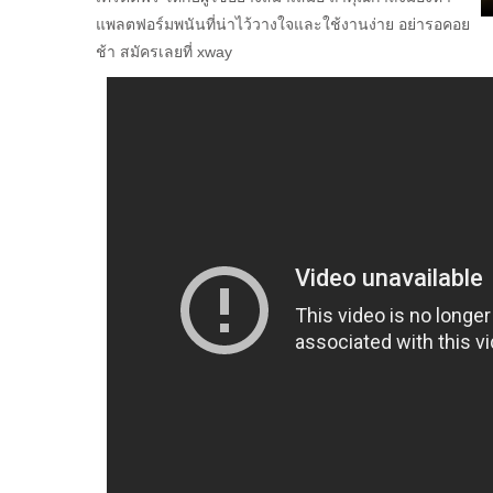
แพลตฟอร์มพนันที่น่าไว้วางใจและใช้งานง่าย อย่ารอคอย
ช้า สมัครเลยที่ xway