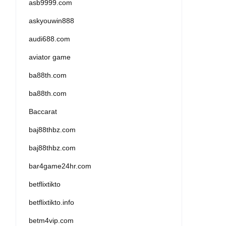
asb9999.com
askyouwin888
audi688.com
aviator game
ba88th.com
ba88th.com
Baccarat
baj88thbz.com
baj88thbz.com
bar4game24hr.com
betflixtikto
betflixtikto.info
betm4vip.com