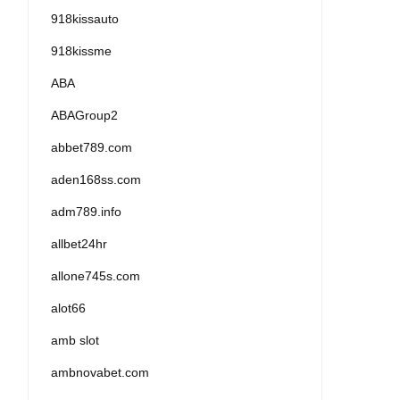
918kissauto
918kissme
ABA
ABAGroup2
abbet789.com
aden168ss.com
adm789.info
allbet24hr
allone745s.com
alot66
amb slot
ambnovabet.com