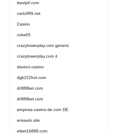
bwvip4.com
carlo999.net
Casino
coke55
crazytowerplay.com generic
crazytowerplay.com it
davinci-casino
dgb222hot.com
dr888bet.com
dr888bet.com
empirea-casino-de.com DE
erisauto.site
etbet16888.com