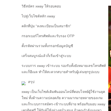
วิธีสมัคร xway ให้รอบคอบ
ไปสู่เว็บไซต์หลัก xway
คลิกที่ปุ่ม “ลงทะเบียนเป็นสมาชิก”
กรอกเบอร์โทรศัพท์และรับรอง OTP
ตั้งรหัสผ่านรวมทั้งกรอกข้อมูลบัญชี
เสร็จสมบูรณ์แล้วก็เริ่มเข้าสู่ระบบ
ระบบการ xway เข้าระบบ รองรับทั้งยังหมายเลขโทรศัพท์
และก็อีเมล ทำให้สะดวกสบายสำหรับผู้เล่นทุกรูปแบบ
สรุป
xway เป็นเว็บไซต์เดิมพันออนไลน์ที่ตอบโจทย์ผู้ใช้งานยุค
ใหม่ ทั้งด้านความปลอดภัย ความมากมายหลายของเกม
และก็ระบบการสมัคร-เข้าระบบที่ง่าย พร้อมกับมอบ xway
เครดิตฟรี ให้กับผู้ใช้อย่างสม่ำเสมอ ถ้าคุณกำลังมองหา