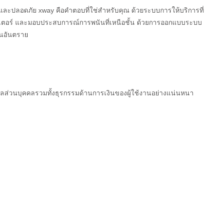
และปลอดภัย xway คือคำตอบที่ใช่สำหรับคุณ ด้วยระบบการให้บริการที่
มพิวเตอร์ และมอบประสบการณ์การพนันที่เหนือชั้น ด้วยการออกแบบระบบ
็นอันตราย
ลส่วนบุคคลรวมทั้งธุรกรรมด้านการเงินของผู้ใช้งานอย่างแน่นหนา