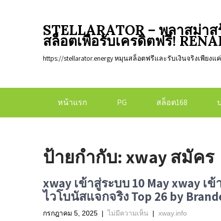
STELLARATOR – พลาสม่าสร้าง
สล็อตเพื่อรับเครดิตฟรี! RE
https://stellarator.energy หมุนสล็อตฟรีและรับเงินจริงเพียงแค่
หน้าแรก
PG
สล็อต168
ป้ายกำกับ:
xway สมัคร
xway เข้าสู่ระบบ 10 May xway เข
ไวโบนัสแจกจริง Top 26 by Brand
กรกฎาคม 5, 2025
|
ไม่มีความเห็น
|
xway.info