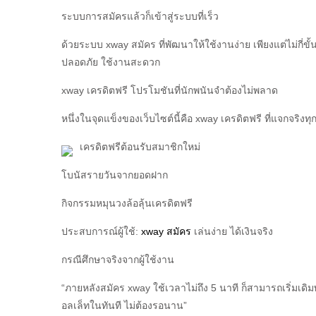
ระบบการสมัครแล้วก็เข้าสู่ระบบที่เร็ว
ด้วยระบบ xway สมัคร ที่พัฒนาให้ใช้งานง่าย เพียงแต่ไม่กี่ขั
ปลอดภัย ใช้งานสะดวก
xway เครดิตฟรี โปรโมชันที่นักพนันจำต้องไม่พลาด
หนึ่งในจุดแข็งของเว็บไซต์นี้คือ xway เครดิตฟรี ที่แจกจริงทุ
เครดิตฟรีต้อนรับสมาชิกใหม่
โบนัสรายวันจากยอดฝาก
กิจกรรมหมุนวงล้อลุ้นเครดิตฟรี
ประสบการณ์ผู้ใช้:
xway สมัคร
เล่นง่าย ได้เงินจริง
กรณีศึกษาจริงจากผู้ใช้งาน
“ภายหลังสมัคร xway ใช้เวลาไม่ถึง 5 นาที ก็สามารถเริ่มเดิ
อลเล็ทในทันที ไม่ต้องรอนาน”