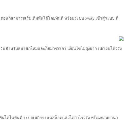
้นตอนก็สามารถเริ่มเดิมพันได้โดยทันที พร้อมระบบ xway เข้าสู่ระบบ ที่
กวันสำหรับสมาชิกใหม่และก็สมาชิกเก่า เงื่อนไขไม่ยุ่งยาก เบิกเงินได้จริง
มพันได้ในทันที ระบบเสถียร เล่นสล็อตแล้วได้กำไรจริง พร้อมถอนผ่านว