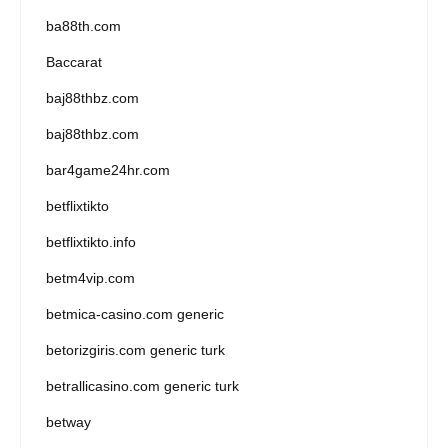
ba88th.com
Baccarat
baj88thbz.com
baj88thbz.com
bar4game24hr.com
betflixtikto
betflixtikto.info
betm4vip.com
betmica-casino.com generic
betorizgiris.com generic turk
betrallicasino.com generic turk
betway