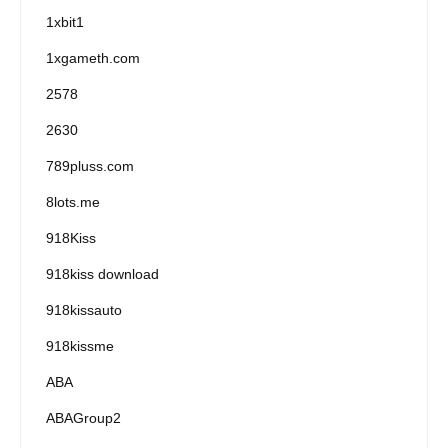
1xbit1
1xgameth.com
2578
2630
789pluss.com
8lots.me
918Kiss
918kiss download
918kissauto
918kissme
ABA
ABAGroup2