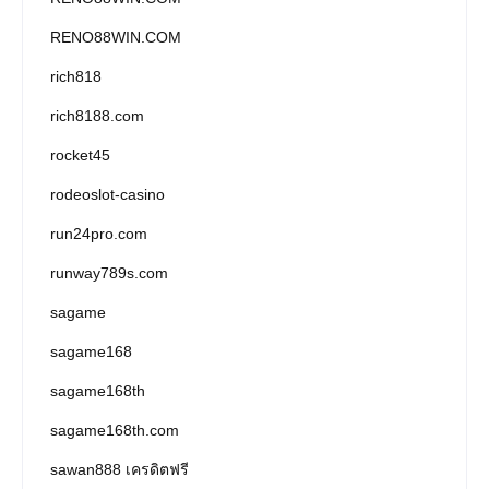
RENO88WIN.COM
rich818
rich8188.com
rocket45
rodeoslot-casino
run24pro.com
runway789s.com
sagame
sagame168
sagame168th
sagame168th.com
sawan888 เครดิตฟรี