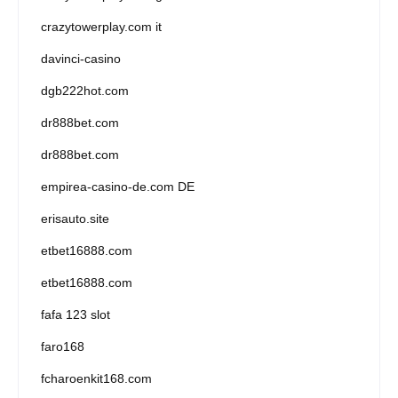
crazytowerplay.com it
davinci-casino
dgb222hot.com
dr888bet.com
dr888bet.com
empirea-casino-de.com DE
erisauto.site
etbet16888.com
etbet16888.com
fafa 123 slot
faro168
fcharoenkit168.com