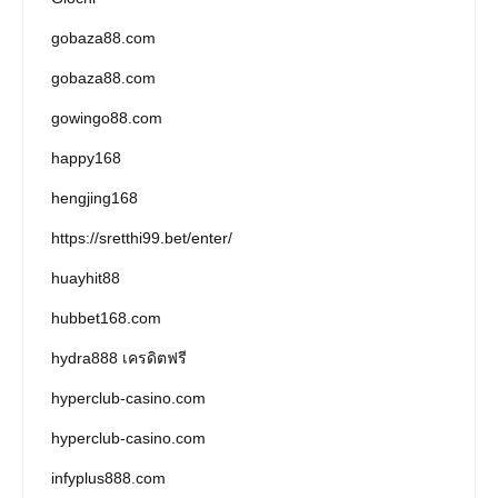
gobaza88.com
gobaza88.com
gowingo88.com
happy168
hengjing168
https://sretthi99.bet/enter/
huayhit88
hubbet168.com
hydra888 เครดิตฟรี
hyperclub-casino.com
hyperclub-casino.com
infyplus888.com