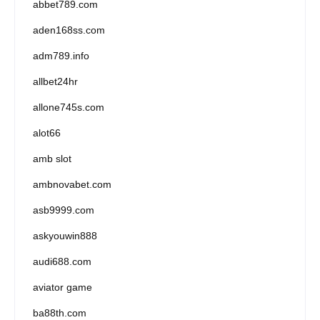
abbet789.com
aden168ss.com
adm789.info
allbet24hr
allone745s.com
alot66
amb slot
ambnovabet.com
asb9999.com
askyouwin888
audi688.com
aviator game
ba88th.com