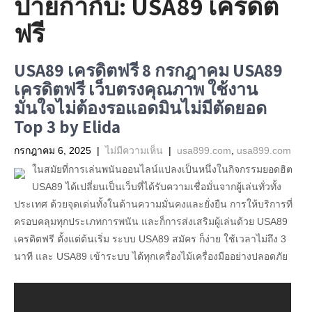
ป้ายกำกับ:
USA89 เครดิต
ฟรี
USA89 เครดิตฟรี 8 กรกฎาคม USA89
เครดิตฟรี เว็บตรงคุณภาพ ใช้งาน
มั่นใจไม่ต้องรอแอดมินไม่มีตัดยอด
Top 3 by Elida
กรกฎาคม 6, 2025
|
ไม่มีความเห็น
|
usa899.com
,
usa899.com
ในสมัยที่การเล่นพนันออนไลน์แปลงเป็นหนึ่งในกิจกรรมยอดฮิต
USA89 ได้เปลี่ยนเป็นเว็บที่ได้รับความเชื่อมั่นจากผู้เล่นทั่วทั้ง
ประเทศ ด้วยจุดเด่นทั้งในด้านความมั่นคงและยั่งยืน การให้บริการที่
ครอบคลุมทุกประเภทการพนัน และก็การส่งเสริมผู้เล่นด้วย USA89
เครดิตฟรี ตั้งแต่ต้นเริ่ม ระบบ USA89 สมัคร ก็ง่าย ใช้เวลาไม่ถึง 3
นาที และ USA89 เข้าระบบ ได้ทุกเครื่องไม้เครื่องมืออย่างปลอดภัย