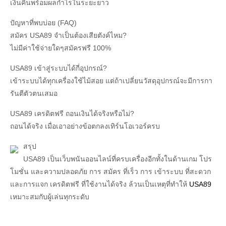
เงินคืนพร้อมผลกำไรในระยะยาว
ปัญหาที่พบบ่อย (FAQ)
สมัคร USA89 จำเป็นต้องเสียตังค์ไหม?
ไม่มีค่าใช้จ่ายใดๆสมัครฟรี 100%
USA89 เข้าสู่ระบบได้กี่อุปกรณ์?
เข้าระบบได้ทุกเครื่องใช้ไม้สอย แต่ถ้าเปลี่ยนวัสดุอุปกรณ์จะมีการกา
รันตีตัวตนเสมอ
USA89 เครดิตฟรี ถอนเงินได้จริงหรือไม่?
ถอนได้จริง เมื่อเอาอย่างข้อตกลงเทิร์นโอเวอร์ครบ
สรุป
USA89 เป็นเว็บพนันออนไลน์ที่ครบเครื่องอีกทั้งในด้านเกม โปร
โมชั่น และความปลอดภัย การ สมัคร ที่เร็ว การ เข้าระบบ ที่สะดวก
และการแจก เครดิตฟรี ที่ใช้งานได้จริง ล้วนเป็นเหตุที่ทำให้
USA89
เหมาะสมกับผู้เล่นทุกระดับ