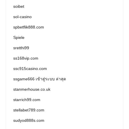
soibet
sol-casino
spbetflik888.com
Spiele
sretthi99
ss168vip.com
ssc915casino.com
ssgame666 เข้าสู่ระบบ ล่าสุด
stanmerhouse.co.uk
starrich99.com
stellabet789.com
sudyod888s.com