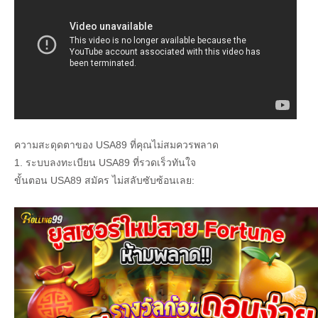
ความสะดุดตาของ USA89 ที่คุณไม่สมควรพลาด
1. ระบบลงทะเบียน USA89 ที่รวดเร็วทันใจ
ขั้นตอน USA89 สมัคร ไม่สลับซับซ้อนเลย: