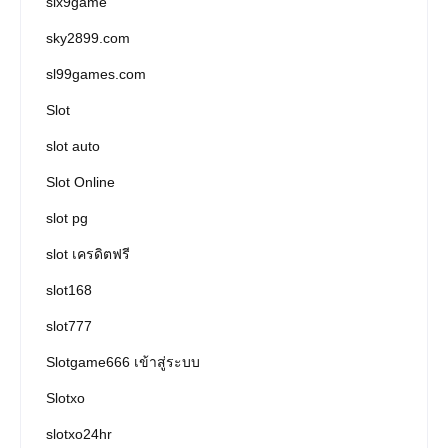
six9game
sky2899.com
sl99games.com
Slot
slot auto
Slot Online
slot pg
slot เครดิตฟรี
slot168
slot777
Slotgame666 เข้าสู่ระบบ
Slotxo
slotxo24hr