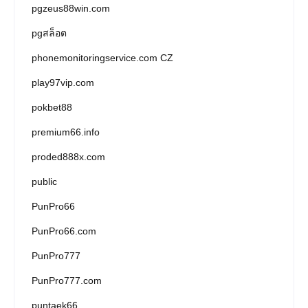
pgzeus88win.com
pgสล็อต
phonemonitoringservice.com CZ
play97vip.com
pokbet88
premium66.info
proded888x.com
public
PunPro66
PunPro66.com
PunPro777
PunPro777.com
puntaek66