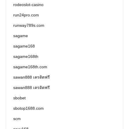
rodeoslot-casino
run24pro.com
runway789s.com
sagame
sagame168
sagame168th
sagame168th.com
sawan888 เครดิตฟรี
sawan888 เครดิตฟรี
sbobet
sbotop1688.com
scm
sexy168