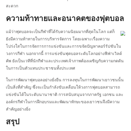
สะดวก
ความท้าทายและอนาคตของฟุตบอล
แม้ว่าฟุตบอลจะเป็นกีฬาที่ได้รับความนิยมมากที่สุดในโลก แต่ก็
ยังมีความท้าทายในการบริหารจัดการ โดยเฉพาะเรื่องความ
โปร่งใสในการจัดการการแข่งขันและการขจัดปัญหาคอร์รัปชันใน
วงการกีฬา นอกจากนี้ การแข่งขันฟุตบอลระดับโลกอย่างฟีฟ่าเวิลด์
คัพ ยังเป็นเวทีที่นักกีฬาและประเทศเจ้าภาพต้องเผชิญกับความกดดัน
ในการเป็นตัวแทนประชาชนทั้งประเทศ
ในการพัฒนาฟุตบอลอย่างยั่งยืน การลงทุนในการพัฒนาเยาวชนนั้น
เป็นสิ่งที่สำคัญ ซึ่งจะเป็นกำลังขับเคลื่อนให้วงการฟุตบอลสามารถ
แข่งขันได้ในระดับนานาชาติ การสนับสนุนจากภาครัฐ เอกชน และ
องค์กรกีฬาในการฝึกอบรมและพัฒนาทักษะของเยาวชนจึงมีความ
สำคัญอย่างยิ่ง
สรุป