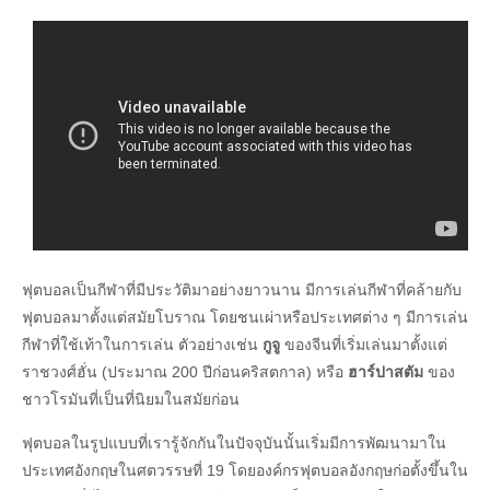
ฟุตบอลเป็นกีฬาที่มีประวัติมาอย่างยาวนาน มีการเล่นกีฬาที่คล้ายกับ
ฟุตบอลมาตั้งแต่สมัยโบราณ โดยชนเผ่าหรือประเทศต่าง ๆ มีการเล่น
กีฬาที่ใช้เท้าในการเล่น ตัวอย่างเช่น
กูจู
ของจีนที่เริ่มเล่นมาตั้งแต่
ราชวงศ์ฮั่น (ประมาณ 200 ปีก่อนคริสตกาล) หรือ
ฮาร์ปาสตัม
ของ
ชาวโรมันที่เป็นที่นิยมในสมัยก่อน
ฟุตบอลในรูปแบบที่เรารู้จักกันในปัจจุบันนั้นเริ่มมีการพัฒนามาใน
ประเทศอังกฤษในศตวรรษที่ 19 โดยองค์กรฟุตบอลอังกฤษก่อตั้งขึ้นใน