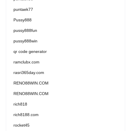
puntaek77
Pussy888
pussy888fun
pussy888win
qr code generator
ramclubx.com
rasri365day.com
RENO88WIN.COM
RENO88WIN.COM
rich818
rich8188.com
rocket45