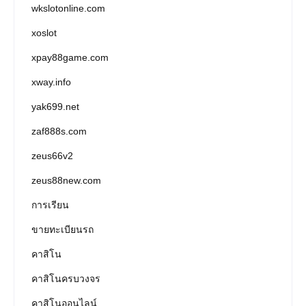
wkslotonline.com
xoslot
xpay88game.com
xway.info
yak699.net
zaf888s.com
zeus66v2
zeus88new.com
การเรียน
ขายทะเบียนรถ
คาสิโน
คาสิโนครบวงจร
คาสิโนออนไลน์