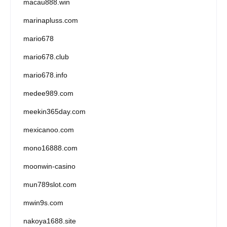
macau888.win
marinapluss.com
mario678
mario678.club
mario678.info
medee989.com
meekin365day.com
mexicanoo.com
mono16888.com
moonwin-casino
mun789slot.com
mwin9s.com
nakoya1688.site