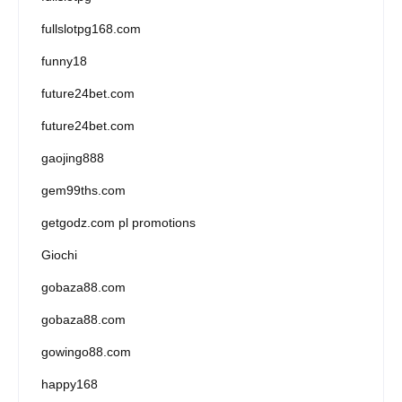
fullslotpg168.com
funny18
future24bet.com
future24bet.com
gaojing888
gem99ths.com
getgodz.com pl promotions
Giochi
gobaza88.com
gobaza88.com
gowingo88.com
happy168