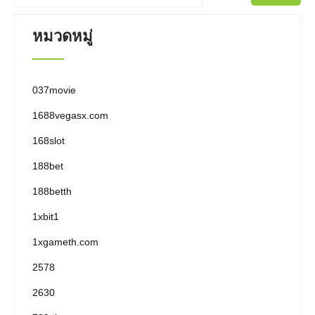
หมวดหมู่
037movie
1688vegasx.com
168slot
188bet
188betth
1xbit1
1xgameth.com
2578
2630