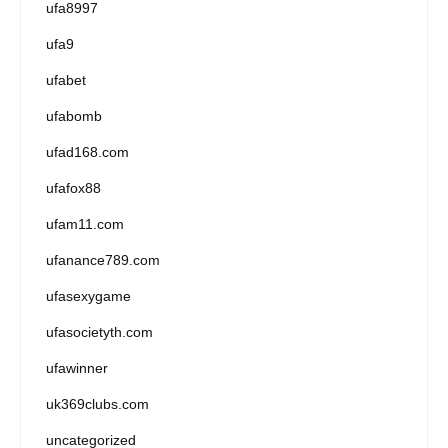
ufa8997
ufa9
ufabet
ufabomb
ufad168.com
ufafox88
ufam11.com
ufanance789.com
ufasexygame
ufasocietyth.com
ufawinner
uk369clubs.com
uncategorized