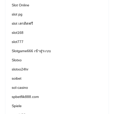
Slot Online
slot pg
slot เครดิตฟรี
slot168
slot777
Slotgame666 เข้าสู่ระบบ
Slotxo
slotxo24hr
soibet
sol-casino
spbetflik888.com
Spiele