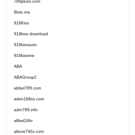
789pluss.com
8lots.me
918Kiss
918kiss download
918kissauto
918kissme
ABA
ABAGroup2
abbet789.com
aden168ss.com
adm789.info
allbet24hr
allone745s.com