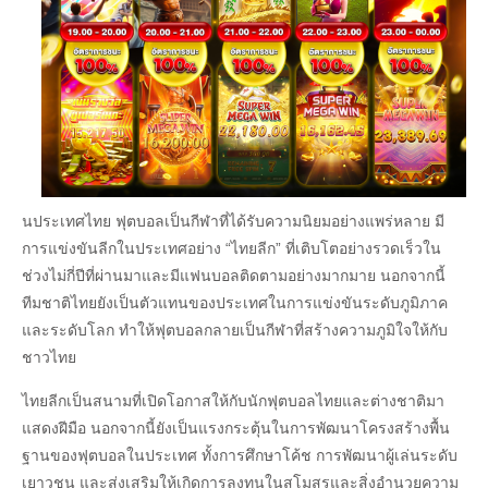
นประเทศไทย ฟุตบอลเป็นกีฬาที่ได้รับความนิยมอย่างแพร่หลาย มี
การแข่งขันลีกในประเทศอย่าง “ไทยลีก” ที่เติบโตอย่างรวดเร็วใน
ช่วงไม่กี่ปีที่ผ่านมาและมีแฟนบอลติดตามอย่างมากมาย นอกจากนี้
ทีมชาติไทยยังเป็นตัวแทนของประเทศในการแข่งขันระดับภูมิภาค
และระดับโลก ทำให้ฟุตบอลกลายเป็นกีฬาที่สร้างความภูมิใจให้กับ
ชาวไทย
ไทยลีกเป็นสนามที่เปิดโอกาสให้กับนักฟุตบอลไทยและต่างชาติมา
แสดงฝีมือ นอกจากนี้ยังเป็นแรงกระตุ้นในการพัฒนาโครงสร้างพื้น
ฐานของฟุตบอลในประเทศ ทั้งการศึกษาโค้ช การพัฒนาผู้เล่นระดับ
เยาวชน และส่งเสริมให้เกิดการลงทุนในสโมสรและสิ่งอำนวยความ