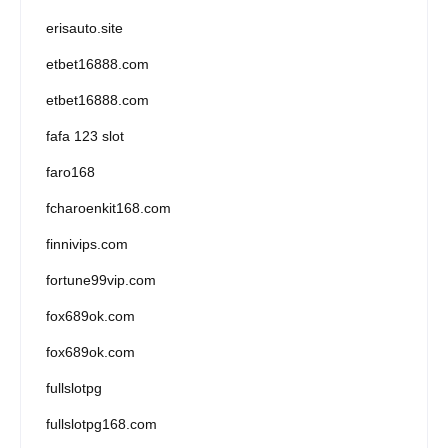
erisauto.site
etbet16888.com
etbet16888.com
fafa 123 slot
faro168
fcharoenkit168.com
finnivips.com
fortune99vip.com
fox689ok.com
fox689ok.com
fullslotpg
fullslotpg168.com