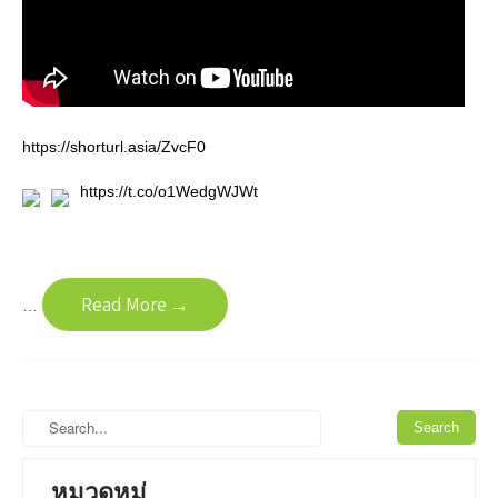
https://shorturl.asia/ZvcF0
https://t.co/o1WedgWJWt
Read More →
…
หมวดหมู่