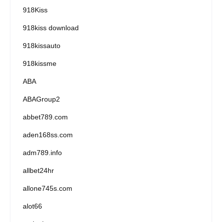
918Kiss
918kiss download
918kissauto
918kissme
ABA
ABAGroup2
abbet789.com
aden168ss.com
adm789.info
allbet24hr
allone745s.com
alot66