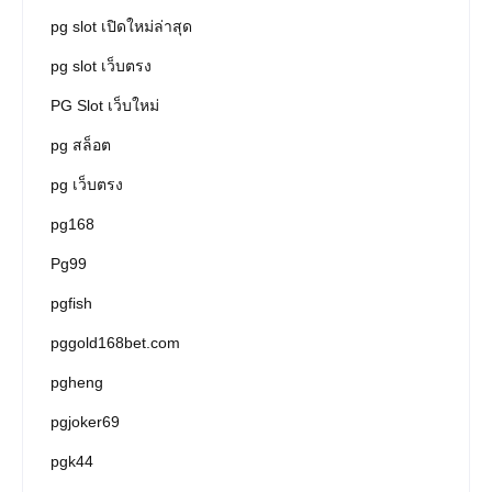
pg slot เปิดใหม่ล่าสุด
pg slot เว็บตรง
PG Slot เว็บใหม่
pg สล็อต
pg เว็บตรง
pg168
Pg99
pgfish
pggold168bet.com
pgheng
pgjoker69
pgk44