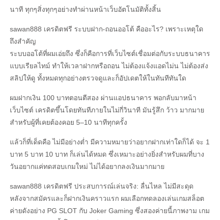
นาที ทุกๆสิ่งทุกๆอย่างทำผ่านหน้าเว็บอัตโนมัติทั้งสิ้น
sawan888 เครดิตฟรี ระบบฝาก-ถอนออโต้ คืออะไร? เพราะเหตุใด
ถึงสำคัญ
ระบบออโต้ที่ผมเอ่ยถึง ซึ่งก็คือการที่เว็บไซต์เชื่อมต่อกับระบบธนาคาร
แบบเรียลไทม์ ทำให้เวลาฝากหรือถอน ไม่ต้องแจ้งแอดไม่น ไม่ต้องส่ง
สลิปให้ดู ทั้งหมดทุกอย่างตรวจดูและก็อัปเดตให้ในทันทีทันใด
ผมฝากเงิน 100 บาทตอนตีสอง ผ่านแอปธนาคาร พอกลับมาหน้า
เว็บไซต์ เครดิตขึ้นโดยทันทีภายในไม่กี่วินาที มันรู้สึก ว้าว มากมาย
สำหรับผู้ที่เคยต้องคอย 5–10 นาทีทุกครั้ง
แล้วก็ที่เด็ดคือ ไม่มีอย่างต่ำ มีความหมายว่าอยากฝากเท่าใดก็ได้ จะ 1
บาท 5 บาท 10 บาท ก็เล่นได้หมด ซึ่งเหมาะอย่างยิ่งสำหรับผมที่บาง
วันอยากแค่ทดสอบเกมใหม่ ไม่ได้อยากลงเงินมากมาย
sawan888 เครดิตฟรี ประสบการณ์เล่นจริง: ลื่นไหล ไม่มีสะดุด
หลังจากสมัครและก็ฝากเงินคราวแรก ผมเลือกทดลองเล่นเกมสล็อต
ค่ายดังอย่าง PG SLOT กับ Joker Gaming ซึ่งสองค่ายนี้ภาพงาม เกม