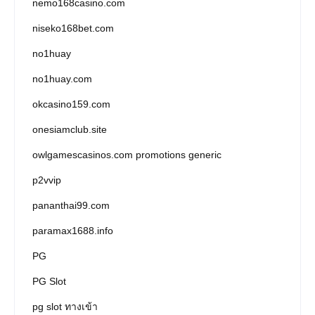
nemo168casino.com
niseko168bet.com
no1huay
no1huay.com
okcasino159.com
onesiamclub.site
owlgamescasinos.com promotions generic
p2vvip
pananthai99.com
paramax1688.info
PG
PG Slot
pg slot ทางเข้า