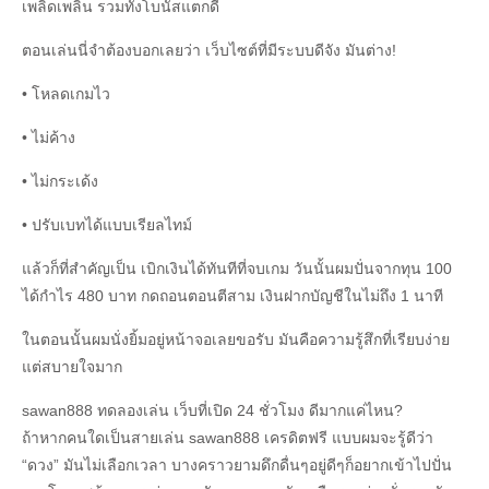
เพลิดเพลิน รวมทั้งโบนัสแตกดี
ตอนเล่นนี่จำต้องบอกเลยว่า เว็บไซต์ที่มีระบบดีจัง มันต่าง!
• โหลดเกมไว
• ไม่ค้าง
• ไม่กระเด้ง
• ปรับเบทได้แบบเรียลไทม์
แล้วก็ที่สำคัญเป็น เบิกเงินได้ทันทีที่จบเกม วันนั้นผมปั่นจากทุน 100
ได้กำไร 480 บาท กดถอนตอนตีสาม เงินฝากบัญชีในไม่ถึง 1 นาที
ในตอนนั้นผมนั่งยิ้มอยู่หน้าจอเลยขอรับ มันคือความรู้สึกที่เรียบง่าย
แต่สบายใจมาก
sawan888 ทดลองเล่น เว็บที่เปิด 24 ชั่วโมง ดีมากแค่ไหน?
ถ้าหากคนใดเป็นสายเล่น sawan888 เครดิตฟรี แบบผมจะรู้ดีว่า
“ดวง” มันไม่เลือกเวลา บางคราวยามดึกดื่นๆอยู่ดีๆก็อยากเข้าไปปั่น