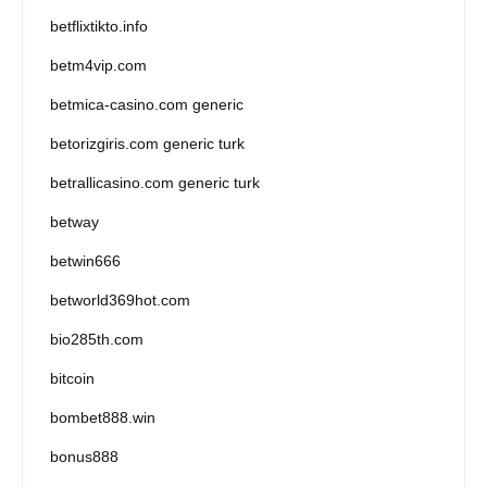
betflixtikto.info
betm4vip.com
betmica-casino.com generic
betorizgiris.com generic turk
betrallicasino.com generic turk
betway
betwin666
betworld369hot.com
bio285th.com
bitcoin
bombet888.win
bonus888