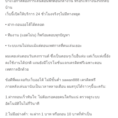
บางโอกาสต้องการเล่นตอนพักตอนกลางวัน หรือระหว่างนั่งรถกลับ
บ้าน
เว็บนี้เปิดให้บริการ 24 ชั่วโมงจริงๆไม่มีทางหยุด
• ฝาก-ถอนออโต้ได้ตลอด
• ทีมงาน (แอดไม่น) ก็พร้อมตอบทุกปัญหา
• ระบบเกมไม่ล่มแม้แต่ตอนเทศกาลที่คนเล่นเยอะ
ผมเคยเล่นตอนวันสงกรานต์ ซึ่งเป็นตอนๆเว็บอื่นล่ม แต่เว็บแห่งนี้ยัง
คงใช้งานได้ปกติ แถมยังมีโปรโมชั่นแจกเครดิตฟรีเฉพาะตอน
เทศกาลอีกด้วย
ข้อดีที่ผมเจอกับเว็บออโต้ ไม่มีขั้นต่ำ sawan888 เครดิตฟรี
ภายหลังเล่นมานับเป็นเวลาหลายเดือน ผมสรุปได้ราวๆนี้นะครับ:
1.ฝากถอนเร็วทันใจ: ไม่ต้องรอคอยคนใดกันแน่ ตรวจดูระบบ
อัตโนมัติในไม่กี่วินาที
2.ไม่มีอย่างต่ำ: จะฝาก 1 บาท หรือถอน 10 บาทก็ทำเป็น