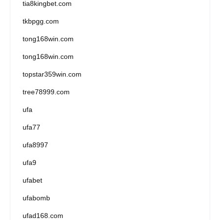
tia8kingbet.com
tkbpgg.com
tong168win.com
tong168win.com
topstar359win.com
tree78999.com
ufa
ufa77
ufa8997
ufa9
ufabet
ufabomb
ufad168.com