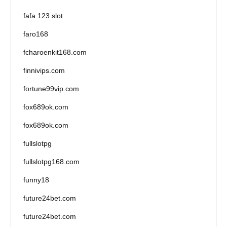
fafa 123 slot
faro168
fcharoenkit168.com
finnivips.com
fortune99vip.com
fox689ok.com
fox689ok.com
fullslotpg
fullslotpg168.com
funny18
future24bet.com
future24bet.com