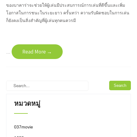
ของบาคาร่าจะช่วยให้ผู้เล่นมีประสบการณ์การเล่นที่ดีขึ้นและเพิ่ม
โอกาสในการชนะในระยะยาว ครั้นทว่า ความรับผิดชอบในการเล่น
ก็ยังคงเป็นสิ่งสำคัญที่ผู้เล่นทุกคนควรมี
Read More →
…
หมวดหมู่
037movie