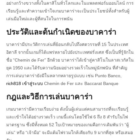
อย่างกว้างขวางทั้งในคาสิโนทั่วโลกและในแพลตฟอร์มออนไลน์ การ
เรียนรู้และทำความเข้าใจเกมบาคาร่าจะเป็นประโยชน์ทั้งสำหรับผู้
เล่นมือใหม่และผู้ที่สนใจในการพนัน
ประวัติและต้นกำเนิดของบาคาร่า
บาคาร่ามีประวัติการเล่นที่ย้อนกลับไปถึงศตวรรษที่ 15 ในประเทศ
อิตาลี จากนั้นเกมก็ได้แพร่หลายไปยังประเทศฝรั่งเศส ซึ่งเป็นที่รู้จักใน
ชื่อ “Chemin de Fer” อีกด้วย บาคาร่าได้เข้าสู่คาสิโนในลาสเวกัสใน
ยุค 1950 และได้รับความนิยมอย่างรวดเร็วในหมู่นักพนัน ที่สำคัญ
การเล่นบาคาร่ายังมีในหลากหลายรูปแบบ เช่น Punto Banco,
rich818 เข้าสู่ระบบ
Chemin de Fer และ Baccarat Banque
กฎและวิธีการเล่นบาคาร่า
เกมบาคาร่ามีความเรียบง่าย ดังนั้นผู้เล่นแต่คนสามารถที่จะเรียนรู้
และเข้าใจได้อย่างรวดเร็ว เกมนี้เล่นโดยใช้ไพ่ 6 ถึง 8 สำรับในไพ่
มาตรฐาน ซึ่งมีทั้งหมด 52 ใบเป้าหมายของเกมคือการเดิมพันว่า “ผู้
เล่น” หรือ “เจ้ามือ” จะมีแต้มไพ่รวมใกล้เคียงกับ 9 มากที่สุด หรือเสมอ