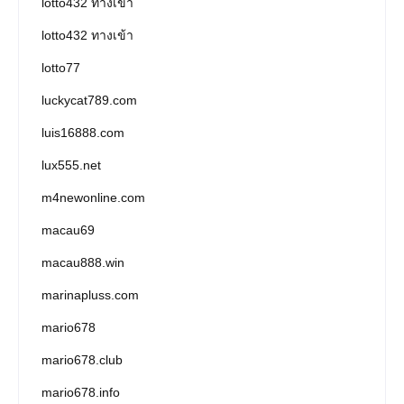
lotto432 ทางเข้า
lotto432 ทางเข้า
lotto77
luckycat789.com
luis16888.com
lux555.net
m4newonline.com
macau69
macau888.win
marinapluss.com
mario678
mario678.club
mario678.info