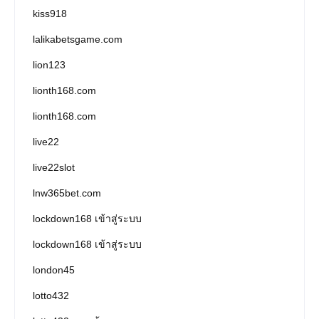
kiss918
lalikabetsgame.com
lion123
lionth168.com
lionth168.com
live22
live22slot
lnw365bet.com
lockdown168 เข้าสู่ระบบ
lockdown168 เข้าสู่ระบบ
london45
lotto432