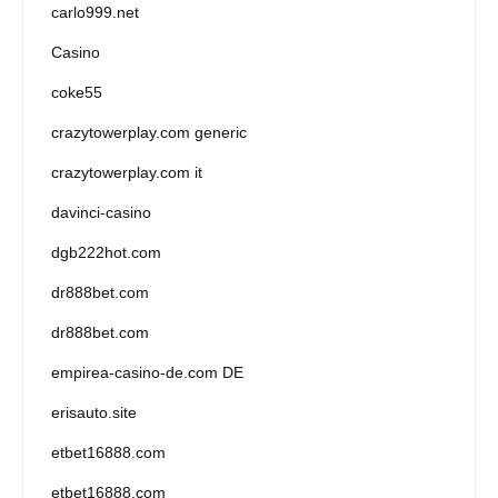
carlo999.net
Casino
coke55
crazytowerplay.com generic
crazytowerplay.com it
davinci-casino
dgb222hot.com
dr888bet.com
dr888bet.com
empirea-casino-de.com DE
erisauto.site
etbet16888.com
etbet16888.com