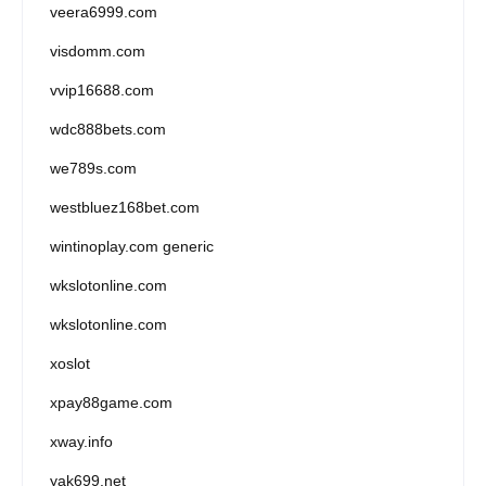
veera6999.com
visdomm.com
vvip16688.com
wdc888bets.com
we789s.com
westbluez168bet.com
wintinoplay.com generic
wkslotonline.com
wkslotonline.com
xoslot
xpay88game.com
xway.info
yak699.net