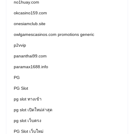
no1huay.com
okcasino159.com
onesiamclub.site
owlgamescasinos.com promotions generic
p2vvip
pananthai99.com
paramax1688.info
PG
PG Slot
pg slot ทางเข้า
pg slot เปิดใหม่ล่าสุด
pg slot เว็บตรง
PG Slot เว็บใหม่