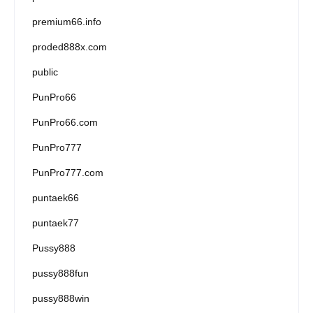
premium66.info
proded888x.com
public
PunPro66
PunPro66.com
PunPro777
PunPro777.com
puntaek66
puntaek77
Pussy888
pussy888fun
pussy888win