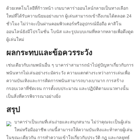
ด้วยเทคโนโลยีที่ก้าวหน้า เกมบาคาร่าออนไลน์กลายเป็นทางเลือก
ใหม่ที่ได้รับความนิยมอย่างมาก ผู้เล่นสามารถเข้าถึงเกมได้ตลอด 24
ชั่วโมง ไม่ว่าจะเป็นผ่านคอมพิวเตอร์หรืออุปกรณ์มือถือ คาสิโน
ออนไลน์ยังมีโปรโมชั่น โบนัส และรูปแบบเกมที่หลากหลายเพื่อดึงดูด
ผู้เล่นใหม่
ผลกระทบและข้อควรระวัง
เช่นเดียวกับเกมพนันอื่น ๆ บาคาร่าสามารถนำไปสู่ปัญหาเกี่ยวกับการ
พนันหากไม่เล่นอย่างระมัดระวัง ความแตกต่างระหว่างการเล่นเพื่อ
ความบันเทิงและการติดการพนันสามารถบางเบามาก การสร้าง
กรอบเวลาที่ชัดเจน การตั้งงบประมาณ และปฏิบัติตามแนวทางนั้น
เป็นสิ่งที่ควรพิจารณาอย่างยิ่ง
สรุป
บาคาร่าเป็นเกมที่เล่นง่ายและสนุกสนาน ไม่ว่าคุณจะเป็นผู้เล่น
ใหม่หรือมืออาชีพ เกมนี้สามารถให้ความบันเทิงและท้าทายผู้เล่น
ในขณะเดียวกัน การทำความเข้าใจเกี่ยวกับประวัติ กฎ และกลยุทธ์