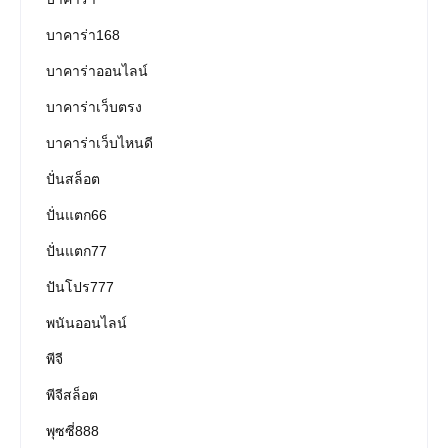
บาคาร่า168
บาคาร่าออนไลน์
บาคาร่าเว็บตรง
บาคาร่าเว็บไหนดี
ปั่นสล็อต
ปั่นแตก66
ปั่นแตก77
ปันโปร777
พนันออนไลน์
พีจี
พีจีสล็อต
พุซซี่888