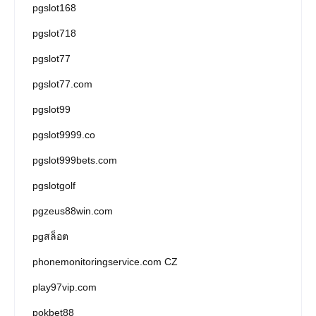
pgslot168
pgslot718
pgslot77
pgslot77.com
pgslot99
pgslot9999.co
pgslot999bets.com
pgslotgolf
pgzeus88win.com
pgสล็อต
phonemonitoringservice.com CZ
play97vip.com
pokbet88