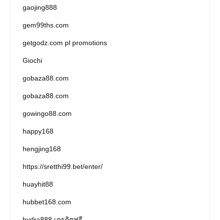
gaojing888
gem99ths.com
getgodz.com pl promotions
Giochi
gobaza88.com
gobaza88.com
gowingo88.com
happy168
hengjing168
https://sretthi99.bet/enter/
huayhit88
hubbet168.com
hydra888 เครดิตฟรี