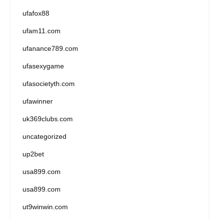
ufafox88
ufam11.com
ufanance789.com
ufasexygame
ufasocietyth.com
ufawinner
uk369clubs.com
uncategorized
up2bet
usa899.com
usa899.com
ut9winwin.com