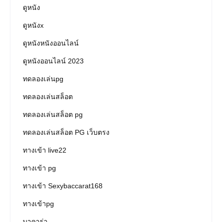
ดูหนัง
ดูหนังx
ดูหนังหนังออนไลน์
ดูหนังออนไลน์ 2023
ทดลองเล่นpg
ทดลองเล่นสล็อต
ทดลองเล่นสล็อต pg
ทดลองเล่นสล็อต PG เว็บตรง
ทางเข้า live22
ทางเข้า pg
ทางเข้า Sexybaccarat168
ทางเข้าpg
บาคาร่า