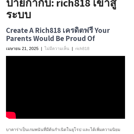
ป้ายกำกับ:
rich818 เข้าสู่
ระบบ
Create A Rich818 เครดิตฟรี Your
Parents Would Be Proud Of
เมษายน 21, 2025
|
ไม่มีความเห็น
|
rich818
บาคาร่าเป็นเกมพนันที่มีต้นกำเนิดในยุโรป และได้เพิ่มความนิยม