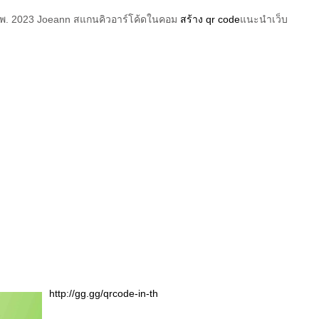
19 ก.พ. 2023 Joeann สแกนคิวอาร์โค้ดในคอม
สร้าง qr code
แนะนำเว็บ
http://gg.gg/qrcode-in-th