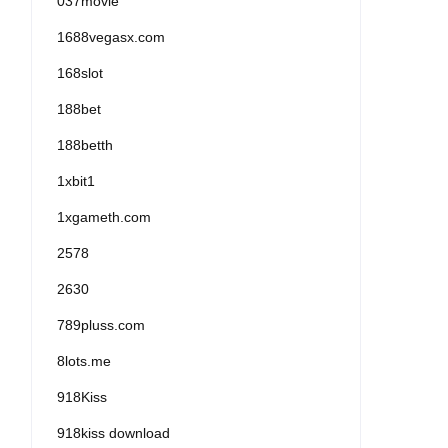
037movie
1688vegasx.com
168slot
188bet
188betth
1xbit1
1xgameth.com
2578
2630
789pluss.com
8lots.me
918Kiss
918kiss download