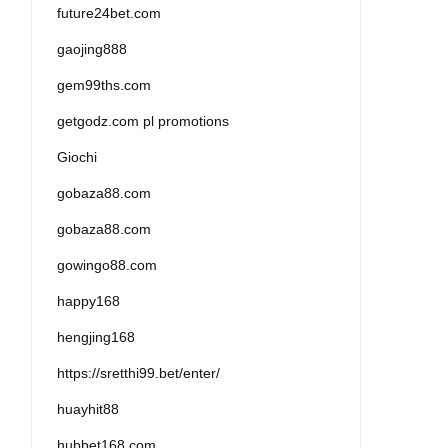
future24bet.com
gaojing888
gem99ths.com
getgodz.com pl promotions
Giochi
gobaza88.com
gobaza88.com
gowingo88.com
happy168
hengjing168
https://sretthi99.bet/enter/
huayhit88
hubbet168.com