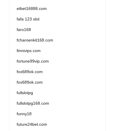
etbet16888.com
fafa 123 slot
faro168
fcharoenkit168.com
finnivips.com
fortune99vip.com
fox689ok.com
fox689ok.com
fullslotpg
fullslotpg168.com
funny18
future24bet.com