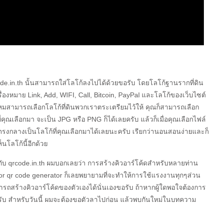
ode.in.th นั้นสามารถใส่โลโก้ลงไปได้ด้วยขอรับ โดยโลโก้ฐานรากที่ดิน
รื่องหมาย Link, Add, WIFI, Call, Bitcoin, PayPal และโลโก้ของเว็บไซต์
หมสามารถเลือกโลโก้ที่ดินพวกเราตระเตรียมไว้ให้ คุณก็สามารถเลือก
่คุณเลือกมา จะเป็น JPG หรือ PNG ก็ได้เลยครับ แล้วก็เมื่อคุณเลือกไฟล์
ตรงกลางเป็นโลโก้ที่คุณเลือกมาได้เลยนะครับ เรียกว่านอนสอนง่ายและก็
นโลโก้นี้อีกด้วย
กับ qrcode.in.th ผมบอกเลยว่า การสร้างคิวอาร์โค้ดสำหรับหลายท่าน
 qr code generator ก็เลยพยายามที่จะทำให้การใช้แรงงานทุกๆส่วน
กคนสามารถสร้างคิวอาร์โค้ดของตัวเองได้นั่นเองขอรับ ถ้าหากผู้ใดพอใจต้องการ
ครับ สำหรับวันนี้ ผมจะต้องขอตัวลาไปก่อน แล้วพบกันใหม่ในบทความ