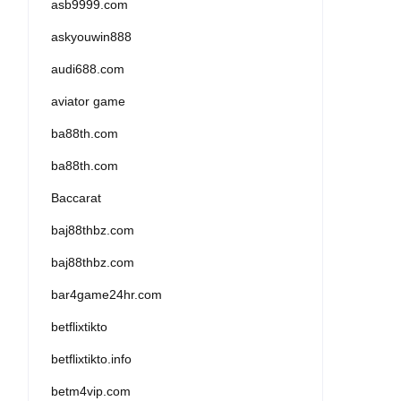
asb9999.com
askyouwin888
audi688.com
aviator game
ba88th.com
ba88th.com
Baccarat
baj88thbz.com
baj88thbz.com
bar4game24hr.com
betflixtikto
betflixtikto.info
betm4vip.com