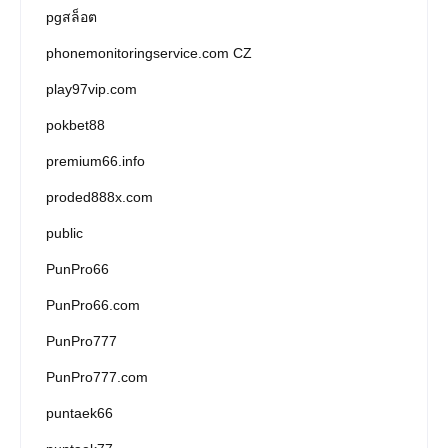
pgสล็อต
phonemonitoringservice.com CZ
play97vip.com
pokbet88
premium66.info
proded888x.com
public
PunPro66
PunPro66.com
PunPro777
PunPro777.com
puntaek66