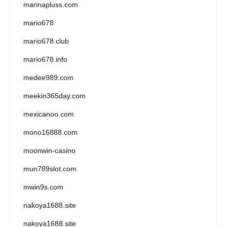
marinapluss.com
mario678
mario678.club
mario678.info
medee989.com
meekin365day.com
mexicanoo.com
mono16888.com
moonwin-casino
mun789slot.com
mwin9s.com
nakoya1688.site
nakoya1688.site