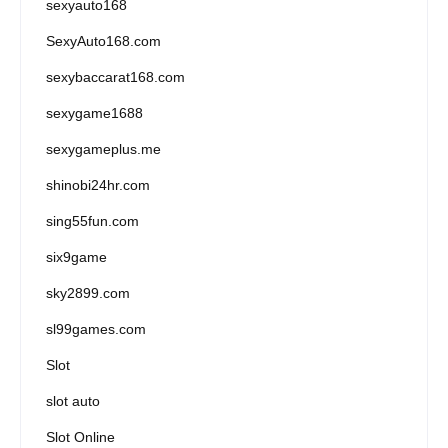
sexyauto168
SexyAuto168.com
sexybaccarat168.com
sexygame1688
sexygameplus.me
shinobi24hr.com
sing55fun.com
six9game
sky2899.com
sl99games.com
Slot
slot auto
Slot Online