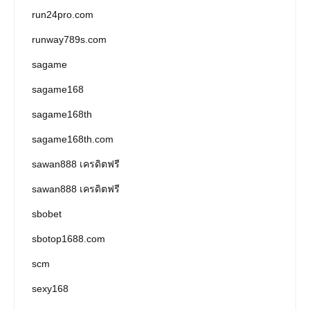
run24pro.com
runway789s.com
sagame
sagame168
sagame168th
sagame168th.com
sawan888 เครดิตฟรี
sawan888 เครดิตฟรี
sbobet
sbotop1688.com
scm
sexy168