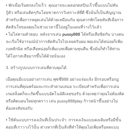
• พักเมื่อเริ่มตกลงใจเร็ว: คุณอาจจะเผลอกดสปินเร็วขึ้นแบบไม่ทัน
รู้ตัว หรือเล่นติดๆกันโดยขาดการวิเคราะห์ที่ดี ซึ่งนั่นก็เป็นสัญญาณ
สำหรับเพื่อการหยุดเล่นได้ด้วยเหมือนกัน คุณควรพักโดยทันทีเมื่อการ
ตัดสินใจของคุณในช่วงเวลานี้ไม่อยู่ในแผนที่วางไว้แล้ว
• ไม่ไล่ตามคำตอบ: หลังจากเล่น
pussy888
ได้หรือเสียชิดกัน บางคน
จะเริ่มใช้อารมณ์นำการตัดสินใจไปเลยครับผม พอเล่นได้หน่อยก็เพิ่ม
เบทสักนิด หรือเสียหน่อยก็เพิ่มเบทเพื่อตามทุนคืน ซึ่งมันก็ทำให้ท่าน
ได้โอกาสเสียมากขึ้นได้ด้วยนั่นเอง
3. สร้างรูปแบบการเล่นที่ควบคุมได้
เมื่อคุณมีแบบอย่างการเล่น พุซซี่888 อย่างแจ่มแจ้ง มีกรอบหรือกฎ
การเล่นที่คุณพร้อมจะกระทำตามเสมอ ระเบียบสำหรับเพื่อการเล่น
เกมสล็อตก็จะเกิดขึ้นแบบอัตโนมัติเลยขอรับ ด้วยเหตุว่าคุณไม่ต้องคิด
หรือคิดแผนใหม่ทุกคราว เล่น pussy888play ก้าวหน้าขึ้นอย่างไม่
ต้องสงสัยขอรับ
• ใช้ต้นแบบการลงเงินที่เป็นประจำ: การลงเงินแบบคงเดิมหรือมีขั้น
ตอนที่เราวางไว้นั้น ต่างหากที่เป็นสิ่งที่ทำให้คุณไม่เพิ่มหรือลดแบบ