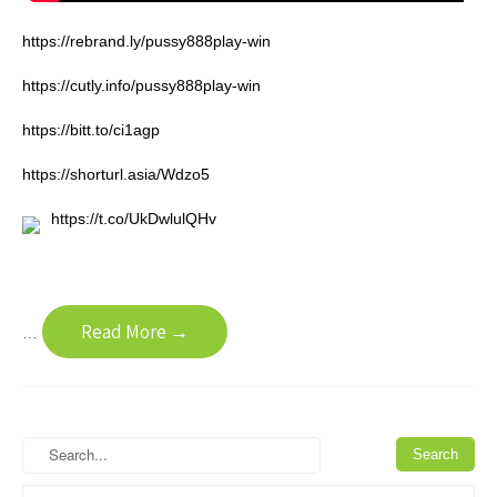
https://rebrand.ly/pussy888play-win
https://cutly.info/pussy888play-win
https://bitt.to/ci1agp
https://shorturl.asia/Wdzo5
https://t.co/UkDwlulQHv
Read More →
…