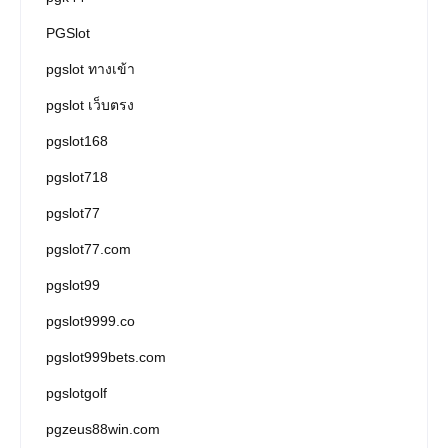
PGSlot
pgslot ทางเข้า
pgslot เว็บตรง
pgslot168
pgslot718
pgslot77
pgslot77.com
pgslot99
pgslot9999.co
pgslot999bets.com
pgslotgolf
pgzeus88win.com