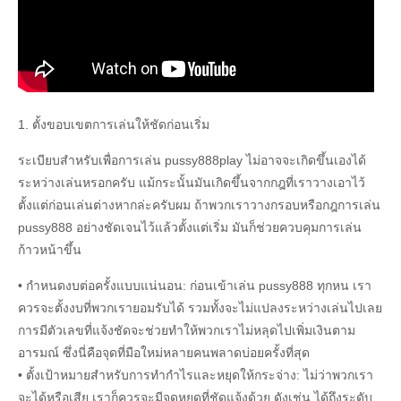
1. ตั้งขอบเขตการเล่นให้ชัดก่อนเริ่ม
ระเบียบสำหรับเพื่อการเล่น pussy888play ไม่อาจจะเกิดขึ้นเองได้
ระหว่างเล่นหรอกครับ แม้กระนั้นมันเกิดขึ้นจากกฎที่เราวางเอาไว้
ตั้งแต่ก่อนเล่นต่างหากล่ะครับผม ถ้าพวกเราวางกรอบหรือกฎการเล่น
pussy888 อย่างชัดเจนไว้แล้วตั้งแต่เริ่ม มันก็ช่วยควบคุมการเล่น
ก้าวหน้าขึ้น
• กำหนดงบต่อครั้งแบบแน่นอน: ก่อนเข้าเล่น pussy888 ทุกหน เรา
ควรจะตั้งงบที่พวกเรายอมรับได้ รวมทั้งจะไม่แปลงระหว่างเล่นไปเลย
การมีตัวเลขที่แจ้งชัดจะช่วยทำให้พวกเราไม่หลุดไปเพิ่มเงินตาม
อารมณ์ ซึ่งนี่คือจุดที่มือใหม่หลายคนพลาดบ่อยครั้งที่สุด
• ตั้งเป้าหมายสำหรับการทำกำไรและหยุดให้กระจ่าง: ไม่ว่าพวกเรา
จะได้หรือเสีย เราก็ควรจะมีจุดหยุดที่ชัดแจ้งด้วย ดังเช่น ได้ถึงระดับ