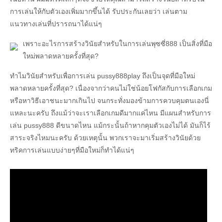
การเล่นให้กับตัวเองเพิ่มมากขึ้นได้ รับประกันเลยว่า เล่นตาม
แนวทางเล่นที่ปรารถนาได้แน่ๆ
เพราะอะไรการสร้างวินัยสำหรับในการเล่นพุซซี่888 เป็นสิ่งที่มือ
ใหม่พลาดหลายครั้งที่สุด?
ทำไมวินัยสำหรับเพื่อการเล่น pussy888play ถึงเป็นจุดที่มือใหม่
พลาดหลายครั้งที่สุด? เนื่องจากว่าคนไม่ใช่น้อยโฟกัสกับการเลือกเกม
หรือหาวิธีเอาชนะมากเกินไป จนกระทั่งมองข้ามการควบคุมตนเองนี่
แหละนะครับ ถึงแม้ว่าจะเราเลือกเกมดีมากแค่ไหน มีแผนสำหรับการ
เล่น pussy888 ดีขนาดไหน แม้กระนั้นถ้าหากคุมตัวเองไม่ได้ มันก็ไร้
สาระจริงไหมนะครับ ด้วยเหตุนั้น พวกเราจะมาเริ่มสร้างวินัยด้วย
ทริคการเล่นแบบง่ายๆที่มือใหม่ก็ทำได้แน่ๆ