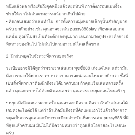
หนึ่งแล้วพอ หรือเสียถึงจุดหนึ่งแล้วหยุดทันที การตั้งกรอบแบบงี้จะ
ช่วยให้เราไม่เล่นตามอารมณ์มากเกินไปด้วย
• คิดก่อนเสมอว่าเล่นทำไม: การตั้งความมุ่งหมายเล็กๆนั้นสำคัญมาก
ครับ ยกตัวอย่างเช่น คุณอาจจะเล่น pussy888play เพื่อทดสอบเกม
แค่นั้น คุณก็ไม่จำเป็นที่จะต้องลงทุนมาก เล่นตามวัตถุประสงค์อย่างมี
ทิศทางของมันไป ไม่เล่นไปตามอารมณ์โดยเด็ดขาด
2. ฝึกฝนหยุดในจังหวะที่ควรหยุดจริงๆ
ระเบียบอาจมิได้พูดว่าพวกเราเล่นเกม พุซซี่888 เก่งแค่ไหน แต่ว่ามัน
คือการบอกให้พวกเราทราบว่าเราควรจะพอตอนไหนมากยิ่งกว่า ซึ่งนี่
เป็นสิ่งที่พวกเราต้องฝึกถึงจะได้มาครับผม ถ้าคุณเริ่มเล่นหลายครั้ง
แล้ว คุณจะทราบได้ด้วยตัวเองเลยว่า คุณควรจะหยุดตอนไหนจริงๆ
• หยุดเมื่อถึงแผน: หลายครั้ง คุณอาจจะมีความคิดว่า ฉันยังเล่นต่อได้
เกมคงจะไปต่อได้ แต่ว่าถ้าเกิดมันถึงจุดที่คิดแผนเอาไว้แล้วจริงๆการ
หยุดเป็นการดูแลและรักษาระเบียบสำหรับเพื่อการเล่น pussy888 ที่ดี
ที่สุดแล้วครับผม มันไม่ได้มีความหมายว่าคุณเสียโอกาสอะไรเลยนะ
ครับ